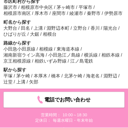
市区町村から探す
藤沢市
/
相模原市中央区
/
茅ヶ崎市
/
平塚市
/
相模原市南区
/
厚木市
/
座間市
/
綾瀬市
/
秦野市
/
伊勢原市
町名から探す
大野台
/
田名
/
上溝
/
淵野辺本町
/
立野台
/
香川
/
陽光台
/
ひばりが丘
/
大鋸
/
相模台
路線から探す
小田急小田原線
/
相模線
/
東海道本線
/
湘南新宿ライン高海
/
小田急江ノ島線
/
横浜線
/
相鉄本線
/
京王相模原線
/
相鉄いずみ野線
/
江ノ島電鉄
駅から探す
平塚
/
茅ケ崎
/
本厚木
/
橋本
/
北茅ケ崎
/
海老名
/
淵野辺
/
辻堂
/
上溝
/
矢部
電話でお問い合わせ
営業時間：
10:00～18:30
定休日：
毎週水曜日・年末年始