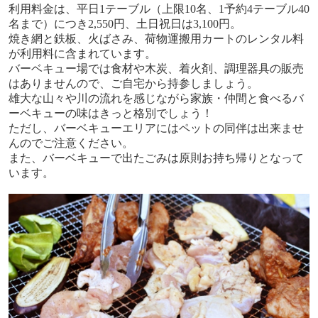
利用料金は、平日
1
テーブル（上限
10
名、
1
予約
4
テーブル
40
名まで）につき
2,550
円、土日祝日は
3,100
円。
焼き網と鉄板、火ばさみ、荷物運搬用カートのレンタル料
が利用料に含まれています。
バーベキュー場では食材や木炭、着火剤、調理器具の販売
はありませんので、ご自宅から持参しましょう。
雄大な山々や川の流れを感じながら家族・仲間と食べるバ
ーベキューの味はきっと格別でしょう！
ただし、バーベキューエリアにはペットの同伴は出来ませ
んのでご注意ください。
また、バーベキューで出たごみは原則お持ち帰りとなって
います。