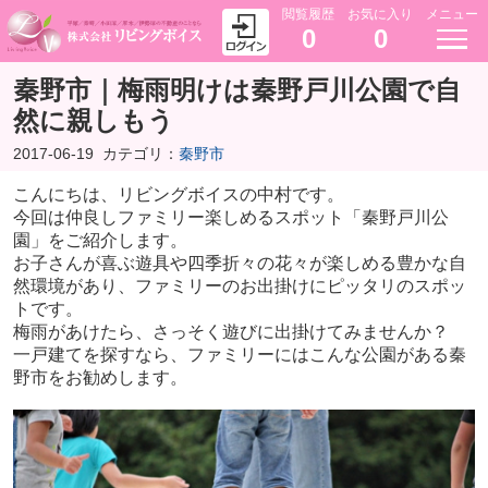
閲覧履歴
お気に入り
メニュー
0
0
秦野市｜梅雨明けは秦野戸川公園で自
然に親しもう
2017-06-19
カテゴリ：
秦野市
こんにちは、リビングボイスの中村です。
今回は仲良しファミリー楽しめるスポット「秦野戸川公
園」をご紹介します。
お子さんが喜ぶ遊具や四季折々の花々が楽しめる豊かな自
然環境があり、ファミリーのお出掛けにピッタリのスポッ
トです。
梅雨があけたら、さっそく遊びに出掛けてみませんか？
一戸建てを探すなら、ファミリーにはこんな公園がある秦
野市をお勧めします。