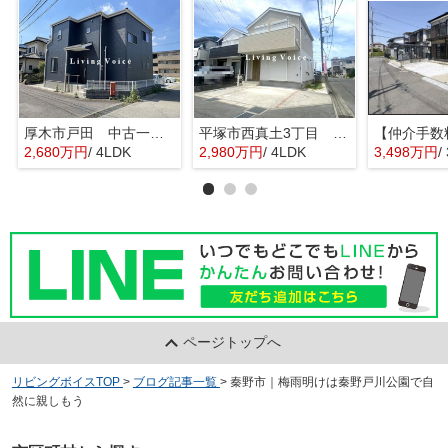
厚木市戸田 中古一戸建て
平塚市西真土3丁目 中古一戸建て
2,680万円
/ 4LDK
2,980万円
/ 4LDK
3,498万円
/
ページトップへ
リビングボイスTOP
>
ブログ記事一覧
>
秦野市｜梅雨明けは秦野戸川公園で自
然に親しもう