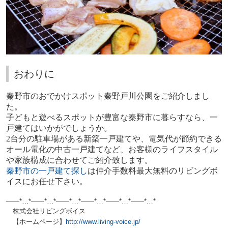
おわりに
秦野市のおでかけスポット秦野戸川公園をご紹介しまし
た。
子どもと遊べるスポットが豊富な秦野市に暮らすなら、一
戸建てはいかがでしょうか。
2
台分の駐車場がある新築一戸建てや、電気代が節約できる
オール電化の中古一戸建てなど、お客様のライフスタイル
や家族構成に合わせてご紹介致します。
秦野市の一戸建て探し
は仲介手数料最大無料のリビングボ
イスにお任せ下さい。
——*…*——*…*——*…*——*…*——*…*——*…*
株式会社リビングボイス
【ホームページ】
http://www.living-voice.jp/