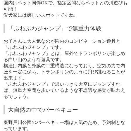
園内はペット同伴
OK
で、指定区間ならペットとの川遊びも
可能！
愛犬家には嬉しいスポットですね。
「ふわふわジャンプ」で無重力体験
お子さんに大人気なのが園内のコンビネーション遊具と
「ふわふわジャンプ」です。
「ふわふわジャンプ」とは、屋外でトランポリンが楽しめ
る白い山のような遊具です。
構造は内膜と外膜の二重構造になっており、空気の力で内
圧を一定に保ち、トランポリンのように飛び跳ねることが
出来ます。
「ふわふわジャンプ」で思いっきり
大空にジャンプすれ
ば、無重力空間を歩いているような不思議な感覚が味わえ
るでしょう。
大自然の中でバーベキュー
秦野戸川公園のバーベキュー場は人気のため、予約制とな
っています。