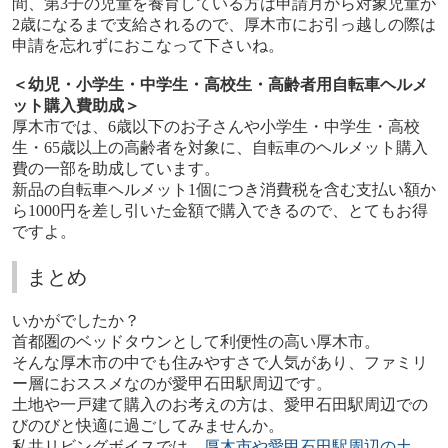
間、第
3
子の児童を養育している方は申請月から対象児童が
2
歳になるまで支給されるので、厚木市にお引っ越しの際は
申請を忘れずにおこなって下さいね。
＜幼児・小学生・中学生・高校生・高齢者用自転車ヘルメ
ット購入費助成＞
厚木市では、
6
歳以下のお子さんや小学生・中学生・高校
生・
65
歳以上の高齢者を対象に、自転車のヘルメット購入
費の一部を助成しています。
新品の自転車ヘルメット
1
個につき消費税を含む支払い額か
ら
1000
円を差し引いた金額で購入できるので、とてもお得
ですよ。
まとめ
いかがでしたか？
首都圏のベッドタウンとして利便性の高い厚木市。
そんな厚木市の中でも住みやすさで人気があり、ファミリ
ー層におススメなのが愛甲石田駅周辺です。
土地や一戸建て購入のお考えの方は、愛甲石田駅周辺での
びのびと快適に過ごしてみませんか。
私共リビングボイスでは、
厚木市や愛甲石田駅周辺の土