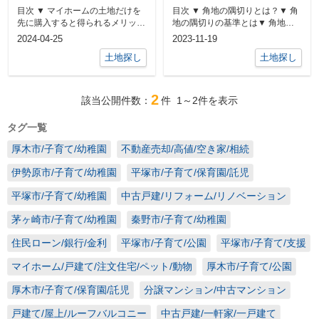
トやデメリットなどを
ぐるトラブルについて
目次 ▼ マイホームの土地だけを
目次 ▼ 角地の隅切りとは？▼ 角
解説！
先に購入すると得られるメリット
地の隅切りの基準とは▼ 角地の
▼ マイホームの土地だけを先に
隅切りに関するトラブルについて
2024-04-25
2023-11-19
▼...
購入...
土地探し
土地探し
2
該当公開件数：
件
1～2
件を表示
タグ一覧
厚木市/子育て/幼稚園
不動産売却/高値/空き家/相続
伊勢原市/子育て/幼稚園
平塚市/子育て/保育園/託児
平塚市/子育て/幼稚園
中古戸建/リフォーム/リノベーション
茅ヶ崎市/子育て/幼稚園
秦野市/子育て/幼稚園
住民ローン/銀行/金利
平塚市/子育て/公園
平塚市/子育て/支援
マイホーム/戸建て/注文住宅/ペット/動物
厚木市/子育て/公園
厚木市/子育て/保育園/託児
分譲マンション/中古マンション
戸建て/屋上/ルーフバルコニー
中古戸建/一軒家/一戸建て