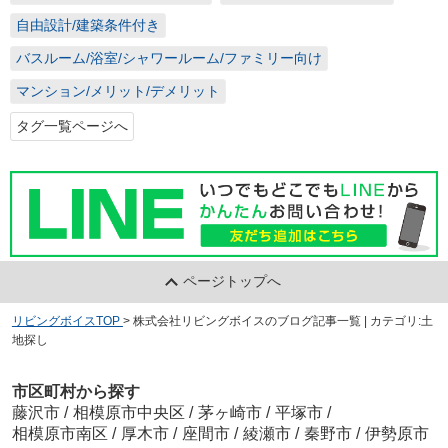
自由設計/建築条件付き
バスルーム/浴室/シャワールーム/ファミリー向け
マンション/メリット/デメリット
タグ一覧ページへ
ページトップへ
リビングボイスTOP
>
株式会社リビングボイスのブログ記事一覧 | カテゴリ:土
地探し
市区町村から探す
藤沢市
/
相模原市中央区
/
茅ヶ崎市
/
平塚市
/
相模原市南区
/
厚木市
/
座間市
/
綾瀬市
/
秦野市
/
伊勢原市