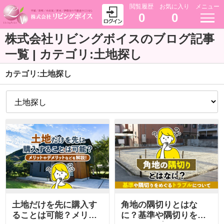
閲覧履歴
お気に入り
メニュー
0
0
株式会社リビングボイスのブログ記事
一覧 | カテゴリ:土地探し
カテゴリ:土地探し
土地だけを先に購入す
角地の隅切りとはな
ることは可能？メリッ
に？基準や隅切りをめ