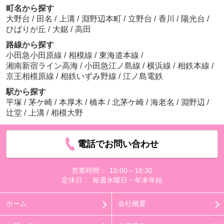
町名から探す
大野台
/
田名
/
上溝
/
淵野辺本町
/
立野台
/
香川
/
陽光台
/
ひばりが丘
/
大鋸
/
高田
路線から探す
小田急小田原線
/
相模線
/
東海道本線
/
湘南新宿ライン高海
/
小田急江ノ島線
/
横浜線
/
相鉄本線
/
京王相模原線
/
相鉄いずみ野線
/
江ノ島電鉄
駅から探す
平塚
/
茅ケ崎
/
本厚木
/
橋本
/
北茅ケ崎
/
海老名
/
淵野辺
/
辻堂
/
上溝
/
相模大野
電話でお問い合わせ
営業時間：
10:00～18:30
定休日：
毎週水曜日・年末年始
ホーム
会社概要