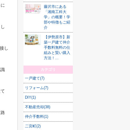
きに
藤沢市にある
「湘南工科大
学」の概要！学
部や特徴もご紹
まし
介
【伊勢原市】新
築一戸建て仲介
手数料無料の仕
上接し
組みと賢い購入
方法！...
認識
カテゴリ
一戸建て(7)
リフォーム(7)
建て
DIY(1)
不動産売却(38)
道路
仲介手数料(1)
二宮町(2)