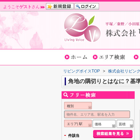
ようこそ
ゲスト
さん
リビングボイスTOP
>
株式会社リビン
角地の隅切りとはなに？基
種別
エリア| 駅
価格
面積
-
件該当