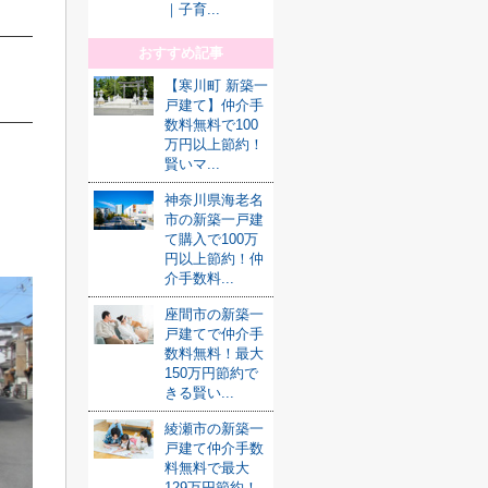
｜子育...
おすすめ記事
【寒川町 新築一
戸建て】仲介手
数料無料で100
万円以上節約！
賢いマ...
神奈川県海老名
市の新築一戸建
て購入で100万
円以上節約！仲
介手数料...
座間市の新築一
戸建てで仲介手
数料無料！最大
150万円節約で
きる賢い...
綾瀬市の新築一
戸建て仲介手数
料無料で最大
129万円節約！