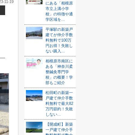
23-11-19
にある「相模原
市立上溝小学
校」の特徴や通
学区域を...
平塚駅の新築戸
建てが仲介手数
料無料で100万
円お得！失敗し
ない購入...
相模原市南区に
ある「神奈川柔
整鍼灸専門学
校」の概要！学
部もご紹介
松田町の新築一
戸建て仲介手数
料無料で最大82
万円節約！失敗
しない...
【開成町】新築
一戸建て仲介手