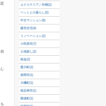
指定
エクステリア／外構(2)
ペットとの暮らし(5)
中古マンション(8)
建売住宅(4)
リノベーション(2)
小田原市(7)
各自
土地探し(2)
税金(2)
愛川町(2)
感じ
座間市(1)
大磯町(1)
き
南足柄市(1)
開成町(1)
合も