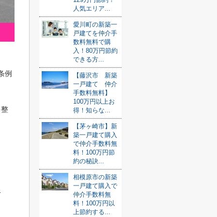
人気エリア...
愛川町の新築一
戸建てを仲介手
数料無料で購
入！80万円節約
できる方...
条例
【藤沢市 新築
一戸建て 仲介
手数料無料】
100万円以上お
を整
得！知らな...
【茅ヶ崎市】新
築一戸建て購入
で仲介手数料無
料！100万円節
約の秘訣...
相模原市の新築
一戸建て購入で
限
仲介手数料無
料！100万円以
上節約する...