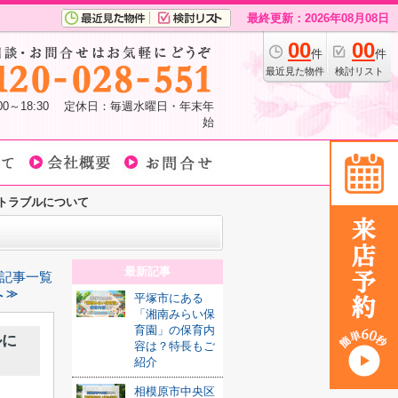
最終更新：2026年08月08日
00
00
件
件
最近見た物件
検討リスト
:00～18:30 定休日：毎週水曜日・年末年
始
トラブルについて
最新記事
記事一覧
 ≫
平塚市にある
「湘南みらい保
育園」の保育内
ルに
容は？特長もご
紹介
相模原市中央区