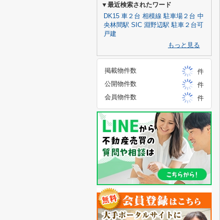
▼最近検索されたワード
DK15
車２台
相模線
駐車場２台
中
央林間駅
SIC
淵野辺駅
駐車２台可
戸建
もっと見る
掲載物件数
件
公開物件数
件
会員物件数
件