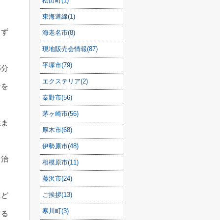
松田町(1)
東海道線(1)
まず
海老名市(8)
現地販売会情報(87)
平塚市(79)
部分
エクステリア(2)
ンを
秦野市(56)
茅ヶ崎市(56)
住ま
厚木市(68)
伊勢原市(48)
自治
相模原市(11)
藤沢市(24)
ご挨拶(13)
にど
寒川町(3)
する