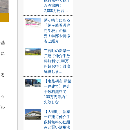
数料無料で数十
万円節約！
2,000万円台...
茅ヶ崎市にある
「茅ヶ崎看護専
門学校」の概
要！学部や特徴
もご紹介
の基
二宮町の新築一
しに
戸建て仲介手数
料無料で100万
円超お得！徹底
解説しま...
れる
【南足柄市 新築
一戸建て】仲介
手数料無料で
リッ
100万円節約！
失敗しな...
ブル
【大磯町】新築
一戸建て仲介手
数料無料の仕組
みと賢い活用法