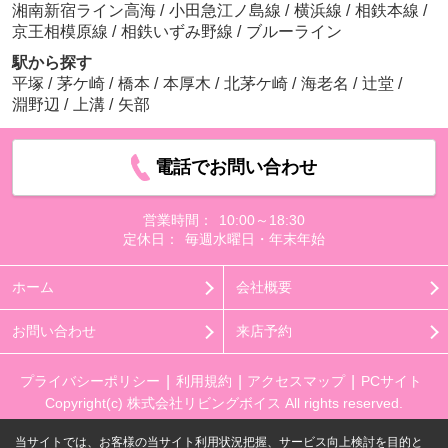
湘南新宿ライン高海
/
小田急江ノ島線
/
横浜線
/
相鉄本線
/
京王相模原線
/
相鉄いずみ野線
/
ブルーライン
駅から探す
平塚
/
茅ケ崎
/
橋本
/
本厚木
/
北茅ケ崎
/
海老名
/
辻堂
/
淵野辺
/
上溝
/
矢部
電話でお問い合わせ
営業時間：
10:00～18:30
定休日：
毎週水曜日・年末年始
ホーム
会社概要
お問い合わせ
来店予約
プライバシーポリシー
利用規約
アクセスマップ
PCサイト
Copyright(c) 株式会社リビングボイス All rights reserved.
当サイトでは、お客様の当サイト利用状況把握、サービス向上検討を目的と