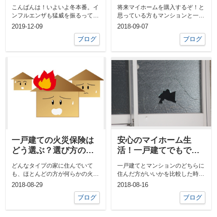
めて検討してみよう
こんばんは！いよいよ冬本番。イ
将来マイホームを購入するぞ！と
ンフルエンザも猛威を振るってい
思っている方もマンションと一戸
ますので皆様体調にはお気をつけ
建てではランニングコストがどう
2019-12-09
2018-09-07
下さい。「...
違うのか、...
ブログ
ブログ
一戸建ての火災保険は
安心のマイホーム生
どう選ぶ？選び方のポ
活！一戸建てでもでき
イントを紹介します
る防犯対策を紹介
どんなタイプの家に住んでいて
一戸建てとマンションのどちらに
も、ほとんどの方が何らかの火災
住んだ方がいいかを比較した時、
保険に加入していると思います。
一戸建てのデメリットとして挙げ
2018-08-29
2018-08-16
しか...
られるのが...
ブログ
ブログ