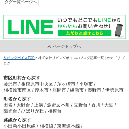
タグ一覧ページへ
ページトップへ
リビングボイスTOP
>
株式会社リビングボイスのブログ記事一覧 | カテゴリ:ブ
ログ
市区町村から探す
藤沢市
/
相模原市中央区
/
茅ヶ崎市
/
平塚市
/
相模原市南区
/
厚木市
/
座間市
/
綾瀬市
/
秦野市
/
伊勢原市
町名から探す
田名
/
大野台
/
上溝
/
淵野辺本町
/
立野台
/
香川
/
大鋸
/
陽光台
/
ひばりが丘
/
相模台
路線から探す
小田急小田原線
/
相模線
/
東海道本線
/