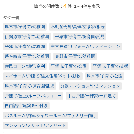
4
該当公開件数：
件
1～4
件を表示
タグ一覧
厚木市/子育て/幼稚園
不動産売却/高値/空き家/相続
伊勢原市/子育て/幼稚園
平塚市/子育て/保育園/託児
平塚市/子育て/幼稚園
中古戸建/リフォーム/リノベーション
茅ヶ崎市/子育て/幼稚園
秦野市/子育て/幼稚園
住民ローン/銀行/金利
平塚市/子育て/公園
平塚市/子育て/支援
マイホーム/戸建て/注文住宅/ペット/動物
厚木市/子育て/公園
厚木市/子育て/保育園/託児
分譲マンション/中古マンション
戸建て/屋上/ルーフバルコニー
中古戸建/一軒家/一戸建て
自由設計/建築条件付き
バスルーム/浴室/シャワールーム/ファミリー向け
マンション/メリット/デメリット