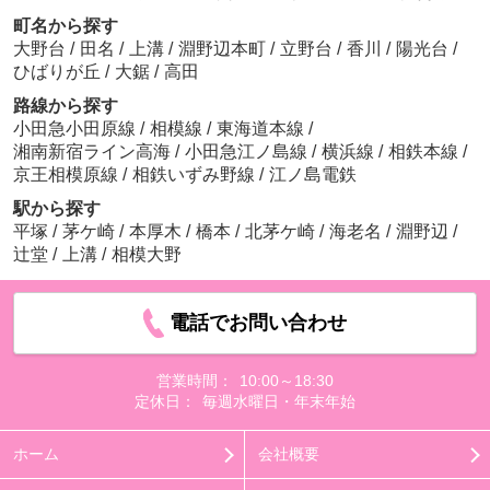
町名から探す
大野台
/
田名
/
上溝
/
淵野辺本町
/
立野台
/
香川
/
陽光台
/
ひばりが丘
/
大鋸
/
高田
路線から探す
小田急小田原線
/
相模線
/
東海道本線
/
湘南新宿ライン高海
/
小田急江ノ島線
/
横浜線
/
相鉄本線
/
京王相模原線
/
相鉄いずみ野線
/
江ノ島電鉄
駅から探す
平塚
/
茅ケ崎
/
本厚木
/
橋本
/
北茅ケ崎
/
海老名
/
淵野辺
/
辻堂
/
上溝
/
相模大野
電話でお問い合わせ
営業時間：
10:00～18:30
定休日：
毎週水曜日・年末年始
ホーム
会社概要