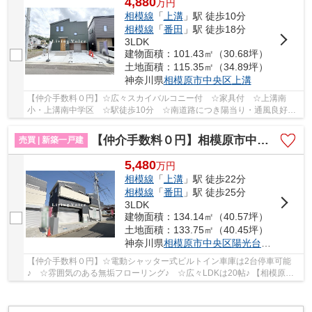
4,880
万
円
相模線
「
上溝
」駅 徒歩10分
相模線
「
番田
」駅 徒歩18分
3LDK
建物面積：101.43㎡（30.68坪）
土地面積：115.35㎡（34.89坪）
神奈川県
相模原市中央区
上溝
【仲介手数料０円】☆広々スカイバルコニー付 ☆家具付 ☆上溝南
小・上溝南中学区 ☆駅徒歩10分 ☆南道路につき陽当り・通風良好
☆収納豊富 ☆スーパー徒歩圏内♪ 【相模原市中央区の新...
【仲介手数料０円】相模原市中央区陽光台5丁目 新築一戸建て
売買 | 新築一戸建
5,480
万
円
相模線
「
上溝
」駅 徒歩22分
相模線
「
番田
」駅 徒歩25分
3LDK
建物面積：134.14㎡（40.57坪）
土地面積：133.75㎡（40.45坪）
神奈川県
相模原市中央区
陽光台
５丁目
【仲介手数料０円】☆電動シャッター式ビルトイン車庫は2台停車可能
♪ ☆雰囲気のある無垢フローリング♪ ☆広々LDKは20帖♪ 【相模原市
中央区の新築一戸建てのことならリビングボイスにお...