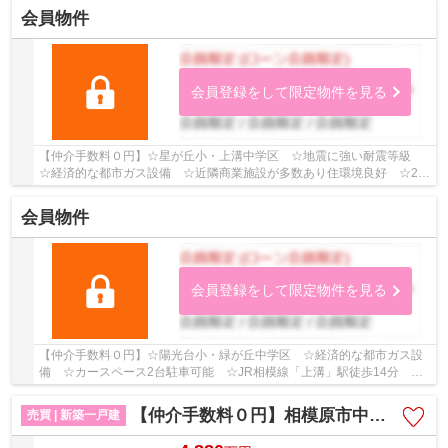
会員物件
会員登録をして限定物件を見る
【仲介手数料０円】☆星が丘小・上溝中学区 ☆地震に強い耐震等級
☆経済的な都市ガス設備 ☆近隣商業施設が多数あり住環境良好 ☆2路
線2駅利用可 ☆リビングイン階段 ☆収納スペース豊...
会員物件
会員登録をして限定物件を見る
【仲介手数料０円】☆陽光台小・緑が丘中学区 ☆経済的な都市ガス設
備 ☆カースペース2台駐車可能 ☆JR相模線「上溝」駅徒歩14分 ☆
ファミリークロークやWICなど収納スペース豊富 ☆ス...
【仲介手数料０円】相模原市中央区上溝 新築一戸建て 6号棟 全6棟
売買 | 新築一戸建