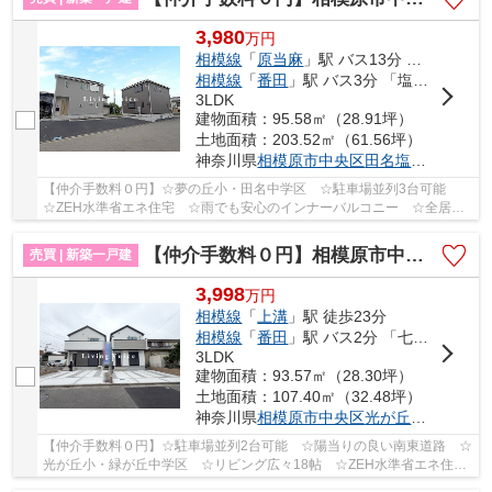
3,980
万
円
相模線
「
原当麻
」駅 バス13分 「塩田（神奈川県）」 停歩4分
相模線
「
番田
」駅 バス3分 「塩田（神奈川県）」 停歩4分
3LDK
建物面積：95.58㎡（28.91坪）
土地面積：203.52㎡（61.56坪）
神奈川県
相模原市中央区
田名塩田
３丁目
【仲介手数料０円】☆夢の丘小・田名中学区 ☆駐車場並列3台可能
☆ZEH水準省エネ住宅 ☆雨でも安心のインナーバルコニー ☆全居室
収納完備 ☆スーパー近く利便性良好 ☆耐震＋制震装置...
【仲介手数料０円】相模原市中央区光が丘4期 新築一戸建て 全2棟
売買 | 新築一戸建
3,998
万
円
相模線
「
上溝
」駅 徒歩23分
相模線
「
番田
」駅 バス2分 「七曲り下」 停歩17分
3LDK
建物面積：93.57㎡（28.30坪）
土地面積：107.40㎡（32.48坪）
神奈川県
相模原市中央区
光が丘
３丁目
【仲介手数料０円】☆駐車場並列2台可能 ☆陽当りの良い南東道路 ☆
光が丘小・緑が丘中学区 ☆リビング広々18帖 ☆ZEH水準省エネ住
宅 ☆収納豊富な間取り ☆近隣スーパー買物施設多数♪ ...