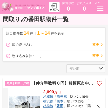
閲覧履歴
お気に入り
メニュー
0
0
間取り,の番田駅物件一覧
14
1～14
該当物件数
戸
戸を表示
駅で絞り込む
変更
変更
絞り込み条件：
，，
【仲介手数料０円】相模原市中央区田名 新築一戸建て 全3棟
売買 | 新築一戸建
2,690
万
円
相模線
「
原当麻
」駅 バス19分 「半在家」 停歩3分
横浜線
「
橋本
」駅 バス29分 「半在家」 停歩3分
相模線
「
番田
」駅 バス9分 「陽原」 停歩3分