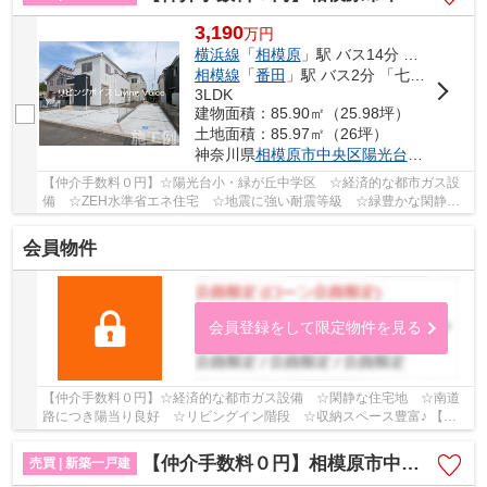
3,190
万
円
横浜線
「
相模原
」駅 バス14分 「陽光台六丁目」 停歩6分
相模線
「
番田
」駅 バス2分 「七曲り下」 停歩12分
3LDK
建物面積：85.90㎡（25.98坪）
土地面積：85.97㎡（26坪）
神奈川県
相模原市中央区
陽光台
６丁目
【仲介手数料０円】☆陽光台小・緑が丘中学区 ☆経済的な都市ガス設
備 ☆ZEH水準省エネ住宅 ☆地震に強い耐震等級 ☆緑豊かな閑静な
住宅街 ☆長期優良住宅 ☆コンビニ・ドラッグストア...
会員物件
会員登録をして限定物件を見る
【仲介手数料０円】☆経済的な都市ガス設備 ☆閑静な住宅地 ☆南道
路につき陽当り良好 ☆リビングイン階段 ☆収納スペース豊富♪ 【相
模原市中央区の新築一戸建てのことならリビングボイ...
【仲介手数料０円】相模原市中央区上溝3丁目1期 新築一戸建て
売買 | 新築一戸建