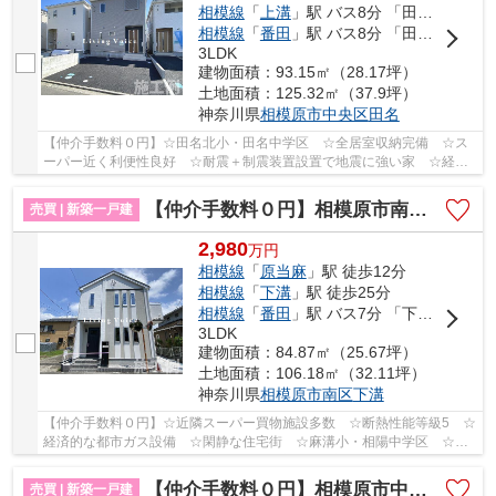
相模線
「
上溝
」駅 バス8分 「田名バスターミナル」 停歩4分
相模線
「
番田
」駅 バス8分 「田名バスターミナル」 停歩5分
3LDK
建物面積：93.15㎡（28.17坪）
土地面積：125.32㎡（37.9坪）
神奈川県
相模原市中央区
田名
【仲介手数料０円】☆田名北小・田名中学区 ☆全居室収納完備 ☆ス
ーパー近く利便性良好 ☆耐震＋制震装置設置で地震に強い家 ☆経済
的な都市ガス設備♪ 【相模原市中央区の新築一戸建て...
【仲介手数料０円】相模原市南区下溝11期 新築一戸建て
売買 | 新築一戸建
2,980
万
円
相模線
「
原当麻
」駅 徒歩12分
相模線
「
下溝
」駅 徒歩25分
相模線
「
番田
」駅 バス7分 「下原橋（神奈川県）」 停歩5分
3LDK
建物面積：84.87㎡（25.67坪）
土地面積：106.18㎡（32.11坪）
神奈川県
相模原市南区
下溝
【仲介手数料０円】☆近隣スーパー買物施設多数 ☆断熱性能等級5 ☆
経済的な都市ガス設備 ☆閑静な住宅街 ☆麻溝小・相陽中学区 ☆制
震装置『マモリー』使用住宅♪ 【相模原市南区の新築...
【仲介手数料０円】相模原市中央区陽光台6丁目 新築一戸建て 全4棟
売買 | 新築一戸建