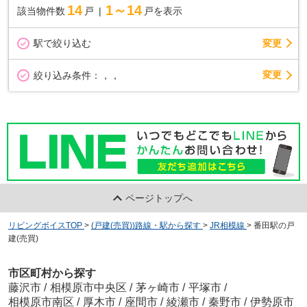
14
1～14
該当物件数
戸
戸を表示
駅で絞り込む
変更
変更
絞り込み条件：
，，
ページトップへ
リビングボイスTOP
>
(戸建(売買))路線・駅から探す
>
JR相模線
>
番田駅の戸
建(売買)
市区町村から探す
藤沢市
/
相模原市中央区
/
茅ヶ崎市
/
平塚市
/
相模原市南区
/
厚木市
/
座間市
/
綾瀬市
/
秦野市
/
伊勢原市