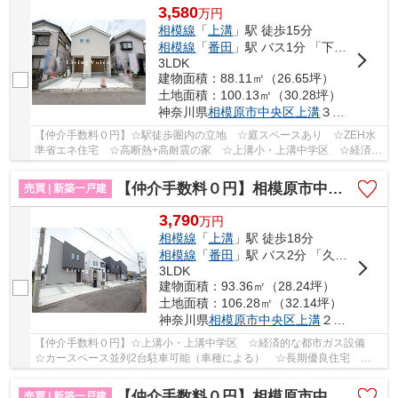
3,580
万
円
相模線
「
上溝
」駅 徒歩15分
相模線
「
番田
」駅 バス1分 「下久保（神奈川県）」 停歩4分
3LDK
建物面積：88.11㎡（26.65坪）
土地面積：100.13㎡（30.28坪）
神奈川県
相模原市中央区
上溝
３丁目
【仲介手数料０円】☆駅徒歩圏内の立地 ☆庭スペースあり ☆ZEH水
準省エネ住宅 ☆高断熱+高耐震の家 ☆上溝小・上溝中学区 ☆経済的
な都市ガス設備 ☆収納豊富な間取り♪ 【相模原市中央...
【仲介手数料０円】相模原市中央区上溝2丁目 新築一戸建て 全6区画
売買 | 新築一戸建
3,790
万
円
相模線
「
上溝
」駅 徒歩18分
相模線
「
番田
」駅 バス2分 「久保（相模原市）」 停歩2分
3LDK
建物面積：93.36㎡（28.24坪）
土地面積：106.28㎡（32.14坪）
神奈川県
相模原市中央区
上溝
２丁目
【仲介手数料０円】☆上溝小・上溝中学区 ☆経済的な都市ガス設備
☆カースペース並列2台駐車可能（車種による） ☆長期優良住宅
☆ZEH水準省エネ住宅 ☆コンビニ・ドラッグストア徒歩...
【仲介手数料０円】相模原市中央区田名塩田第16 新築一戸建て 2号棟 全2棟
売買 | 新築一戸建