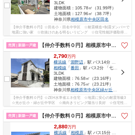
3LDK
建物面積：105.78㎡（31.99坪）
土地面積：127.96㎡（38.7坪）
神奈川県
相模原市中央区
田名
【仲介手数料０円】☆田名小・田名中学区 ☆耐震構造+制震ダンパーで
地震に強い家 ☆吹抜けのある明るいリビング ☆住宅性能評価取得物
件 ☆長期優良住宅 ☆室内物干し付きで突然の雨に...
【仲介手数料０円】相模原市中央区緑が丘1丁目 新築一戸建て
売買 | 新築一戸建
2,790
万
円
横浜線
「
淵野辺
」駅 バス14分 「上溝団地」 停歩5分
相模線
「
番田
」駅 バス2分 「七曲り下」 停歩20分
3LDK
建物面積：76.58㎡（23.16坪）
土地面積：76.75㎡（23.21坪）
神奈川県
相模原市中央区
緑が丘
１丁目
【仲介手数料０円】☆ZEH水準省エネ住宅 ☆地震に安心の耐震等級3
☆光が丘小・緑が丘中学区 ☆南向きリビング陽当り良好 ☆住宅性能
評価取得物件 ☆経済的な都市ガス設備 ☆全居室収納...
【仲介手数料０円】相模原市中央区田名第146 新築一戸建て 全8棟
売買 | 新築一戸建
2,880
万
円
横浜線
「
相模原
」駅 バス15分 「四ツ谷」 停歩5分