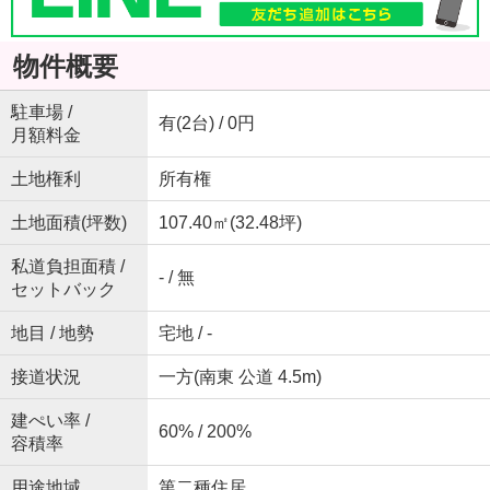
物件概要
駐車場 /
有(2台) / 0円
月額料金
土地権利
所有権
土地面積(坪数)
107.40㎡(32.48坪)
私道負担面積 /
- / 無
セットバック
地目 / 地勢
宅地 / -
接道状況
一方(南東 公道 4.5m)
建ぺい率 /
60% / 200%
容積率
用途地域
第二種住居