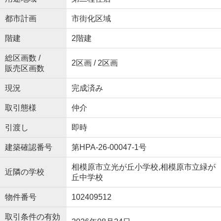
都市計画
市街化区域
階建
2階建
総区画数 /
2区画 / 2区画
販売区画数
現況
完成済み
取引態様
仲介
引渡し
即時
建築確認番号
第HPA-26-00047-1号
相模原市立光が丘小学校,相模原市立緑が
近隣の学校
丘中学校
物件番号
102409512
取引条件の有効