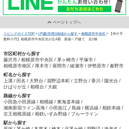
ページトップへ
リビングボイスTOP
>
(戸建(売買))地域から探す
>
相模原市中央区
>
【仲介手
数料０円】相模原市中央区光が丘4期 新築一戸建て 全2棟
市区町村から探す
藤沢市
/
相模原市中央区
/
茅ヶ崎市
/
平塚市
/
相模原市南区
/
厚木市
/
座間市
/
綾瀬市
/
伊勢原市
/
秦野市
町名から探す
上溝
/
田名
/
大野台
/
淵野辺本町
/
立野台
/
香川
/
陽光台
/
ひばりが丘
/
相模台
/
大鋸
路線から探す
小田急小田原線
/
相模線
/
東海道本線
/
湘南新宿ライン高海
/
小田急江ノ島線
/
横浜線
/
相鉄本線
/
京王相模原線
/
相鉄いずみ野線
/
ブルーライン
駅から探す
平塚
/
茅ケ崎
/
本厚木
/
橋本
/
北茅ケ崎
/
淵野辺
/
海老名
/