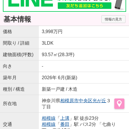
基本情報
情報の見方
価格
3,998万円
間取り / 詳細
3LDK
建物面積(坪数)
93.57㎡(28.3坪)
向き
-
築年月
2026年 6月(新築)
種別 / 構造
新築一戸建 / 木造
神奈川県
相模原市中央区
光が丘
３
所在地
丁目
相模線
「
上溝
」駅 徒歩23分
交通
相模線
「
番田
」駅 バス2分 「七曲り