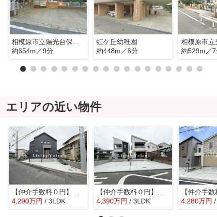
相模原市立陽光台保育園
虹ケ丘幼稚園
約654m／9分
約448m／6分
約529m／
エリアの近い物件
【仲介手数料０円】相模原市中央区上矢部2丁目 新築一戸建て
【仲介手数料０円】相模原市中央区陽光台5丁目 新築一戸建て
4,290
万
円
/ 3LDK
4,390
万
円
/ 3LDK
4,280
万
円