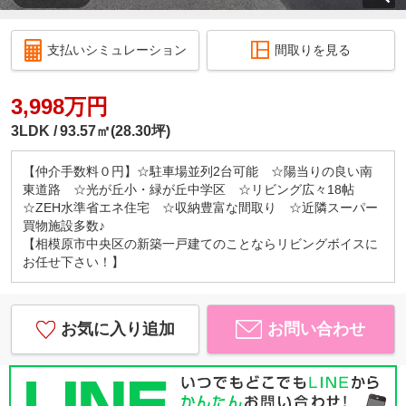
支払いシミュレーション
間取りを見る
3,998万円
3LDK
93.57㎡(28.30坪)
【仲介手数料０円】☆駐車場並列2台可能 ☆陽当りの良い南
東道路 ☆光が丘小・緑が丘中学区 ☆リビング広々18帖
☆ZEH水準省エネ住宅 ☆収納豊富な間取り ☆近隣スーパー
買物施設多数♪
【相模原市中央区の新築一戸建てのことならリビングボイスに
お任せ下さい！】
お気に入り追加
お問い合わせ