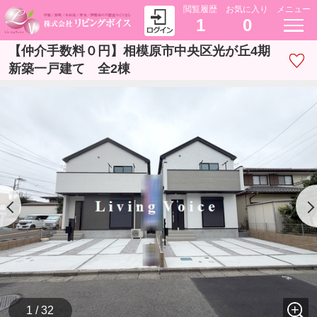
閲覧履歴
お気に入り
メニュー
1
0
【仲介手数料０円】相模原市中央区光が丘4期
新築一戸建て 全2棟
1 / 32