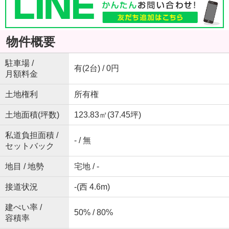
物件概要
駐車場 /
有(2台) / 0円
月額料金
土地権利
所有権
土地面積(坪数)
123.83㎡(37.45坪)
私道負担面積 /
- / 無
セットバック
地目 / 地勢
宅地 / -
接道状況
-(西 4.6m)
建ぺい率 /
50% / 80%
容積率