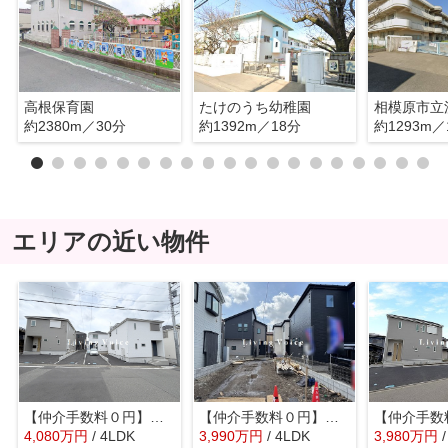
高根保育園
たけのうち幼稚園
約2380m／30分
約1392m／18分
約1293m／
エリアの近い物件
【仲介手数料０円】相模原市中央区星が丘第17 新築一戸建て 全5棟
【仲介手数料０円】相模原市中央区千代田17期 新築一戸建て 全4棟
4,080
万
円
/ 4LDK
3,990
万
円
/ 4LDK
3,980
万
円