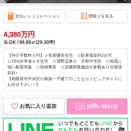
支払いシミュレーション
間取りを見る
4,380万円
3LDK
96.88㎡(29.30坪)
【仲介手数料０円】☆長期優良住宅 ☆駐車場並列2台可
☆ZEH水準省エネ住宅 ☆淵野辺東小・共和中学区 ☆地震に
強い耐震等級 ☆収納豊富 ☆近隣商業施設が多数あり住環境
良好♪
【相模原市中央区の新築一戸建てのことならリビングボイスに
お任せ下さい！】
お気に入り追加
お問い合わせ