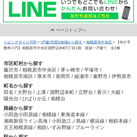
ページトップへ
リビングボイスTOP
>
(戸建(売買))地域から探す
>
相模原市中央区
>
【仲介手
数料０円】相模原市中央区淵野辺本町5丁目1期 新築一戸建て 全2棟
市区町村から探す
藤沢市
/
相模原市中央区
/
茅ヶ崎市
/
平塚市
/
相模原市南区
/
厚木市
/
座間市
/
綾瀬市
/
秦野市
/
伊勢原市
町名から探す
田名
/
大野台
/
上溝
/
淵野辺本町
/
立野台
/
香川
/
大鋸
/
陽光台
/
ひばりが丘
/
相模台
路線から探す
小田急小田原線
/
相模線
/
東海道本線
/
湘南新宿ライン高海
/
小田急江ノ島線
/
横浜線
/
相鉄本線
/
京王相模原線
/
相鉄いずみ野線
/
ブルーライン
駅から探す