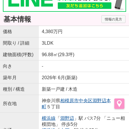
基本情報
情報の見方
価格
4,380万円
間取り / 詳細
3LDK
建物面積(坪数)
96.88㎡(29.3坪)
向き
-
築年月
2026年 6月(新築)
種別 / 構造
新築一戸建 / 木造
神奈川県
相模原市中央区
淵野辺本
所在地
町
５丁目
横浜線
「
淵野辺
」駅 バス7分 「ニュー相
模団地」 停歩5分