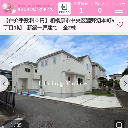
閲覧履歴
お気に入り
メニュー
1
0
【仲介手数料０円】相模原市中央区淵野辺本町5
丁目1期 新築一戸建て 全2棟
1 / 35