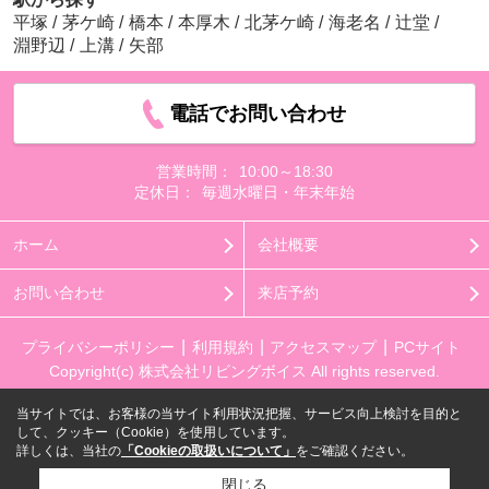
平塚
/
茅ケ崎
/
橋本
/
本厚木
/
北茅ケ崎
/
海老名
/
辻堂
/
淵野辺
/
上溝
/
矢部
電話でお問い合わせ
営業時間：
10:00～18:30
定休日：
毎週水曜日・年末年始
ホーム
会社概要
お問い合わせ
来店予約
プライバシーポリシー
利用規約
アクセスマップ
PCサイト
Copyright(c) 株式会社リビングボイス All rights reserved.
当サイトでは、お客様の当サイト利用状況把握、サービス向上検討を目的と
して、クッキー（Cookie）を使用しています。
詳しくは、当社の
「Cookieの取扱いについて」
をご確認ください。
閉じる