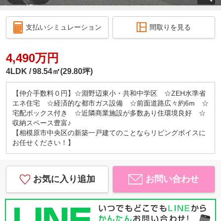
支払いシミュレーション
間取りを見る
4,490万円
4LDK
98.54㎡(29.80坪)
【仲介手数料０円】☆淵野辺東小・共和中学区 ☆ZEH水準省
エネ住宅 ☆経済的な都市ガス設備 ☆前面道路広々約6m ☆
宅配ボックス付き ☆近隣商業施設が多数あり住環境良好 ☆
収納スペース豊富♪
【相模原市中央区の新築一戸建てのことならリビングボイスに
お任せください！】
お気に入り追加
お問い合わせ