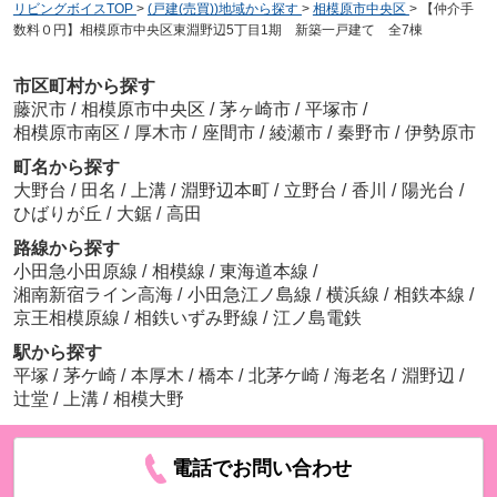
リビングボイスTOP
>
(戸建(売買))地域から探す
>
相模原市中央区
>
【仲介手
数料０円】相模原市中央区東淵野辺5丁目1期 新築一戸建て 全7棟
市区町村から探す
藤沢市
/
相模原市中央区
/
茅ヶ崎市
/
平塚市
/
相模原市南区
/
厚木市
/
座間市
/
綾瀬市
/
秦野市
/
伊勢原市
町名から探す
大野台
/
田名
/
上溝
/
淵野辺本町
/
立野台
/
香川
/
陽光台
/
ひばりが丘
/
大鋸
/
高田
路線から探す
小田急小田原線
/
相模線
/
東海道本線
/
湘南新宿ライン高海
/
小田急江ノ島線
/
横浜線
/
相鉄本線
/
京王相模原線
/
相鉄いずみ野線
/
江ノ島電鉄
駅から探す
平塚
/
茅ケ崎
/
本厚木
/
橋本
/
北茅ケ崎
/
海老名
/
淵野辺
/
辻堂
/
上溝
/
相模大野
電話でお問い合わせ