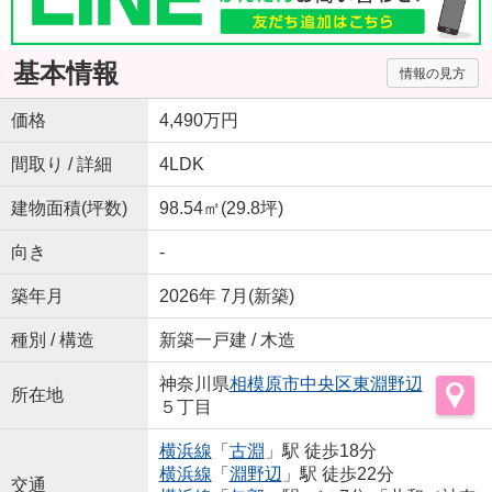
基本情報
情報の見方
価格
4,490万円
間取り / 詳細
4LDK
建物面積(坪数)
98.54㎡(29.8坪)
向き
-
築年月
2026年 7月(新築)
種別 / 構造
新築一戸建 / 木造
神奈川県
相模原市中央区
東淵野辺
所在地
５丁目
横浜線
「
古淵
」駅 徒歩18分
横浜線
「
淵野辺
」駅 徒歩22分
交通