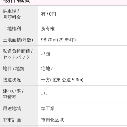
駐車場 /
有 / 0円
月額料金
土地権利
所有権
土地面積(坪数)
98.70㎡(29.85坪)
私道負担面積 /
- / 無
セットバック
地目 / 地勢
宅地 / -
接道状況
一方(北東 公道 5.9m)
建ぺい率 /
- / -
容積率
用途地域
準工業
都市計画
市街化区域