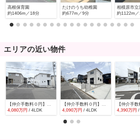
高根保育園
たけのうち幼稚園
約1406m／18分
約677m／9分
約1122m／
エリアの近い物件
【仲介手数料０円】相模原市中央区星が丘第17 新築一戸建て 全5棟
【仲介手数料０円】相模原市中央区宮下本町第7 新築一戸建て 全5棟
4,080
万
円
/ 4LDK
4,090
万
円
/ 4LDK
4,390
万
円