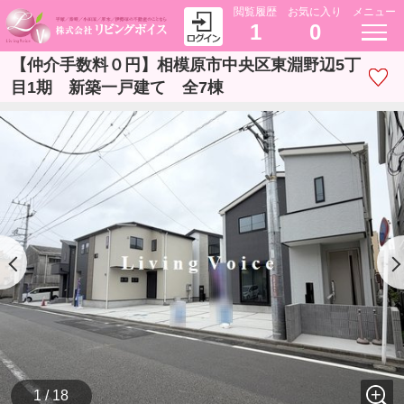
閲覧履歴
お気に入り
メニュー
1
0
【仲介手数料０円】相模原市中央区東淵野辺5丁
目1期 新築一戸建て 全7棟
1 / 18