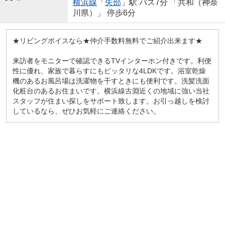
横浜線
「
矢部
」駅 バス7分 「共和（神奈
川県）」 停歩6分
★リビングボイスなら★仲介手数料無料でご紹介出来ます★
来訪者をモニターで確認できるTVインターホン付きです。利便
性に優れ、家族で暮らすにもピッタリな4LDKです。浴室乾燥
機のあるお風呂場は洗濯物を干すときにも便利です。洗髪洗面
化粧台のあるお住まいです。横浜線古淵近くの地域に強い当社
スタッフが住まい探しをサポート致します。お引っ越しを検討
しているなら、ぜひお気軽にご連絡ください。