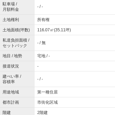
駐車場 /
- / -
月額料金
土地権利
所有権
土地面積(坪数)
116.07㎡(35.11坪)
私道負担面積 /
- / 無
セットバック
地目 / 地勢
宅地 / -
接道状況
-
建ぺい率 /
- / -
容積率
用途地域
第一種住居
都市計画
市街化区域
階建
2階建