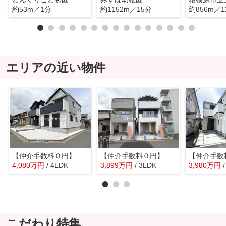
約53m／1分
約1152m／15分
約856m／1
エリアの近い物件
【仲介手数料０円】相模原市中央区陽光台5丁目 新築一戸建て 2号棟 全2棟
【仲介手数料０円】相模原市中央区小町通1期 新築一戸建て 全2棟
4,080
万
円
/ 4LDK
3,899
万
円
/ 3LDK
3,980
万
円
こだわり特集