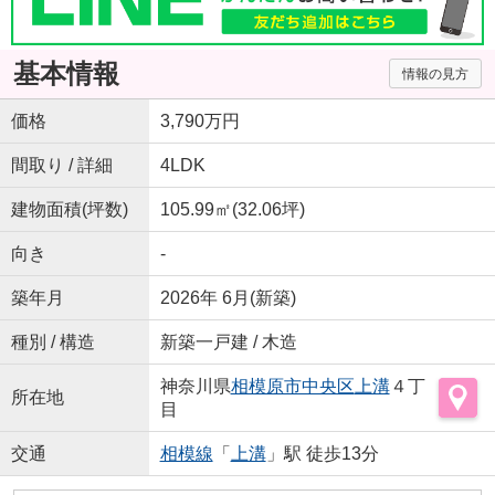
基本情報
情報の見方
価格
3,790万円
間取り / 詳細
4LDK
建物面積(坪数)
105.99㎡(32.06坪)
向き
-
築年月
2026年 6月(新築)
種別 / 構造
新築一戸建 / 木造
神奈川県
相模原市中央区
上溝
４丁
所在地
目
交通
相模線
「
上溝
」駅 徒歩13分