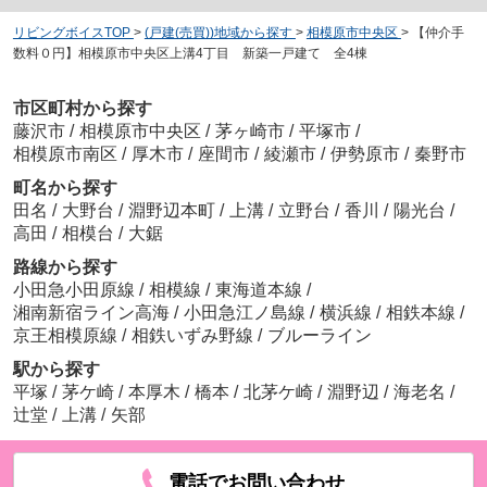
リビングボイスTOP
>
(戸建(売買))地域から探す
>
相模原市中央区
>
【仲介手
数料０円】相模原市中央区上溝4丁目 新築一戸建て 全4棟
市区町村から探す
藤沢市
/
相模原市中央区
/
茅ヶ崎市
/
平塚市
/
相模原市南区
/
厚木市
/
座間市
/
綾瀬市
/
伊勢原市
/
秦野市
町名から探す
田名
/
大野台
/
淵野辺本町
/
上溝
/
立野台
/
香川
/
陽光台
/
高田
/
相模台
/
大鋸
路線から探す
小田急小田原線
/
相模線
/
東海道本線
/
湘南新宿ライン高海
/
小田急江ノ島線
/
横浜線
/
相鉄本線
/
京王相模原線
/
相鉄いずみ野線
/
ブルーライン
駅から探す
平塚
/
茅ケ崎
/
本厚木
/
橋本
/
北茅ケ崎
/
淵野辺
/
海老名
/
辻堂
/
上溝
/
矢部
電話でお問い合わせ