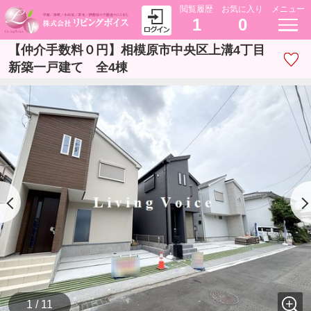
閲覧履歴
お気に入り
メニュー
1
0
【仲介手数料０円】相模原市中央区上溝4丁目
新築一戸建て 全4棟
1 / 11