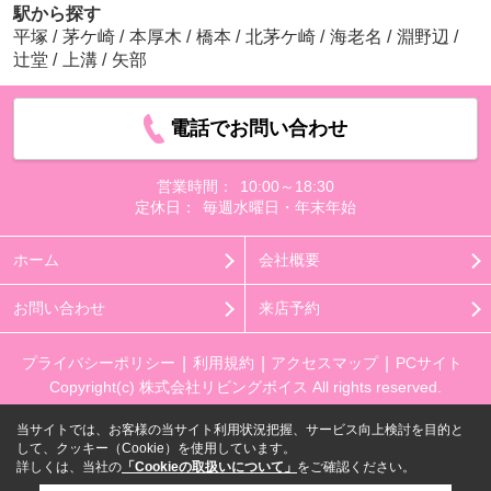
駅から探す
平塚
/
茅ケ崎
/
本厚木
/
橋本
/
北茅ケ崎
/
海老名
/
淵野辺
/
辻堂
/
上溝
/
矢部
電話でお問い合わせ
営業時間：
10:00～18:30
定休日：
毎週水曜日・年末年始
ホーム
会社概要
お問い合わせ
来店予約
プライバシーポリシー
利用規約
アクセスマップ
PCサイト
Copyright(c) 株式会社リビングボイス All rights reserved.
当サイトでは、お客様の当サイト利用状況把握、サービス向上検討を目的と
して、クッキー（Cookie）を使用しています。
詳しくは、当社の
「Cookieの取扱いについて」
をご確認ください。