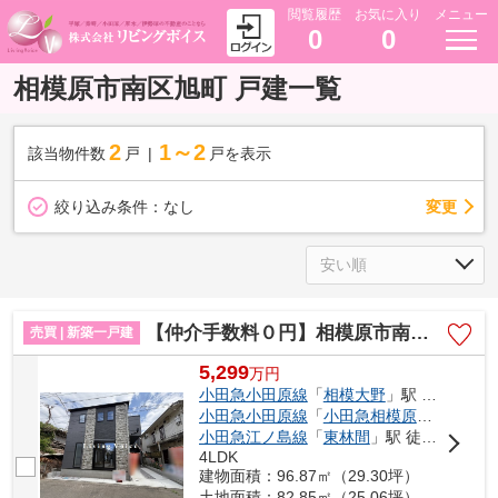
閲覧履歴
お気に入り
メニュー
0
0
相模原市南区旭町 戸建一覧
2
1～2
該当物件数
戸
戸を表示
変更
絞り込み条件：
なし
【仲介手数料０円】相模原市南区旭町2期 新築一戸建て
売買 | 新築一戸建
5,299
万
円
小田急小田原線
「
相模大野
」駅 徒歩17分
小田急小田原線
「
小田急相模原
」駅 徒歩1
小田急江ノ島線
「
東林間
」駅 徒歩21分
4LDK
建物面積：96.87㎡（29.30坪）
土地面積：82.85㎡（25.06坪）