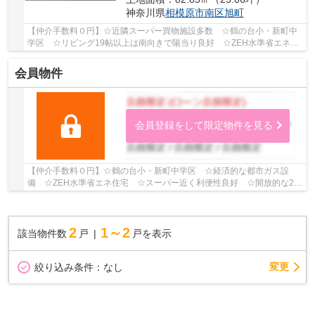
神奈川県
相模原市南区
旭町
【仲介手数料０円】☆近隣スーパー買物施設多数 ☆鶴の台小・新町中
学区 ☆リビング19帖以上は南向きで陽当り良好 ☆ZEH水準省エネ住
宅 ☆2駅2路線使えて通勤通学に大変便利♪ 【相模原...
会員物件
会員登録をして限定物件を見る
【仲介手数料０円】☆鶴の台小・新町中学区 ☆経済的な都市ガス設
備 ☆ZEH水準省エネ住宅 ☆スーパー近く利便性良好 ☆開放的な2階
リビング ☆閑静な住宅街♪ 【相模原市南区の新築一戸...
2
1～2
該当物件数
戸
戸を表示
変更
絞り込み条件：
なし