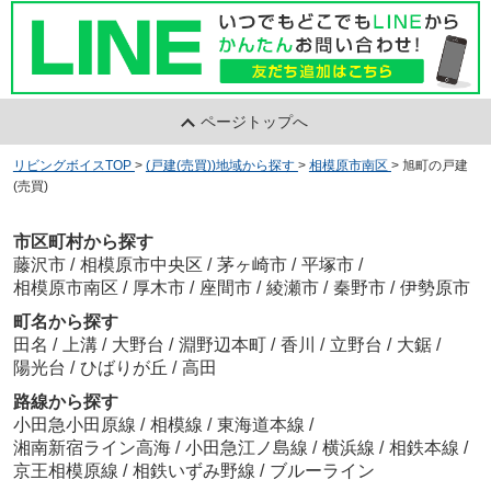
ページトップへ
リビングボイスTOP
>
(戸建(売買))地域から探す
>
相模原市南区
>
旭町の戸建
(売買)
市区町村から探す
藤沢市
/
相模原市中央区
/
茅ヶ崎市
/
平塚市
/
相模原市南区
/
厚木市
/
座間市
/
綾瀬市
/
秦野市
/
伊勢原市
町名から探す
田名
/
上溝
/
大野台
/
淵野辺本町
/
香川
/
立野台
/
大鋸
/
陽光台
/
ひばりが丘
/
高田
路線から探す
小田急小田原線
/
相模線
/
東海道本線
/
湘南新宿ライン高海
/
小田急江ノ島線
/
横浜線
/
相鉄本線
/
京王相模原線
/
相鉄いずみ野線
/
ブルーライン