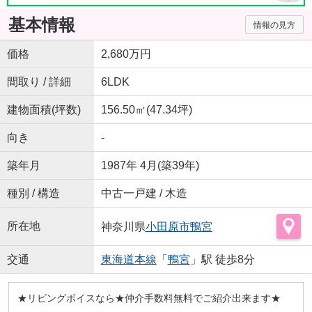
基本情報
情報の見方
価格
2,680万円
間取り / 詳細
6LDK
建物面積(坪数)
156.50㎡(47.34坪)
向き
-
築年月
1987年 4月(築39年)
種別 / 構造
中古一戸建 / 木造
所在地
神奈川県
小田原市
鴨宮
交通
東海道本線
「
鴨宮
」駅 徒歩8分
★リビングボイスなら★仲介手数料無料でご紹介出来ます★