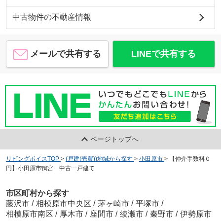
中古物件の不動産情報
メールで共有する
LINEで共有する
ページトップへ
リビングボイスTOP
>
(戸建(売買))地域から探す
>
小田原市
>
【仲介手数料０
円】小田原市鴨宮 中古一戸建て
市区町村から探す
藤沢市
/
相模原市中央区
/
茅ヶ崎市
/
平塚市
/
相模原市南区
/
厚木市
/
座間市
/
綾瀬市
/
秦野市
/
伊勢原市