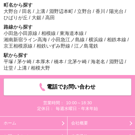
町名から探す
大野台
/
田名
/
上溝
/
淵野辺本町
/
立野台
/
香川
/
陽光台
/
ひばりが丘
/
大鋸
/
高田
路線から探す
小田急小田原線
/
相模線
/
東海道本線
/
湘南新宿ライン高海
/
小田急江ノ島線
/
横浜線
/
相鉄本線
/
京王相模原線
/
相鉄いずみ野線
/
江ノ島電鉄
駅から探す
平塚
/
茅ケ崎
/
本厚木
/
橋本
/
北茅ケ崎
/
海老名
/
淵野辺
/
辻堂
/
上溝
/
相模大野
電話でお問い合わせ
営業時間：
10:00～18:30
定休日：
毎週水曜日・年末年始
ホーム
会社概要