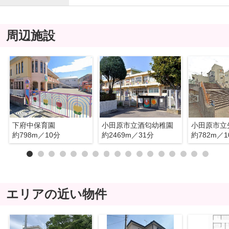
周辺施設
下府中保育園
小田原市立酒匂幼稚園
小田原市立
約798m／10分
約2469m／31分
約782m／1
エリアの近い物件