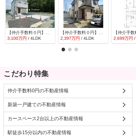
【仲介手数料０円】小田原市府川 新築一戸建て
【仲介手数料０円】小田原市下堀 中古一戸建て
3,100
万
円
/ 4LDK
2,397
万
円
/ 4LDK
2,699
万
円
こだわり特集
仲介手数料0円の不動産情報
新築一戸建ての不動産情報
カースペース2台以上の不動産情報
駅徒歩15分以内の不動産情報