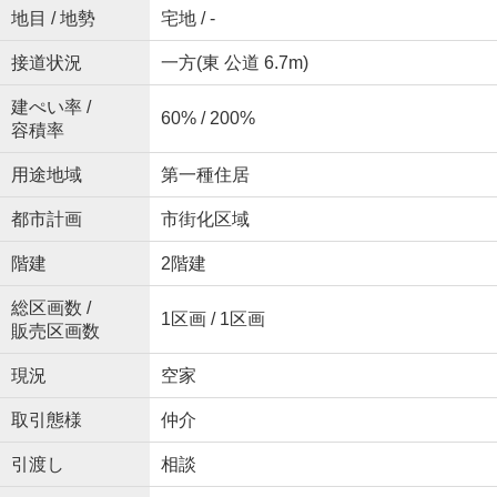
地目 / 地勢
宅地 / -
接道状況
一方(東 公道 6.7m)
建ぺい率 /
60% / 200%
容積率
用途地域
第一種住居
都市計画
市街化区域
階建
2階建
総区画数 /
1区画 / 1区画
販売区画数
現況
空家
取引態様
仲介
引渡し
相談