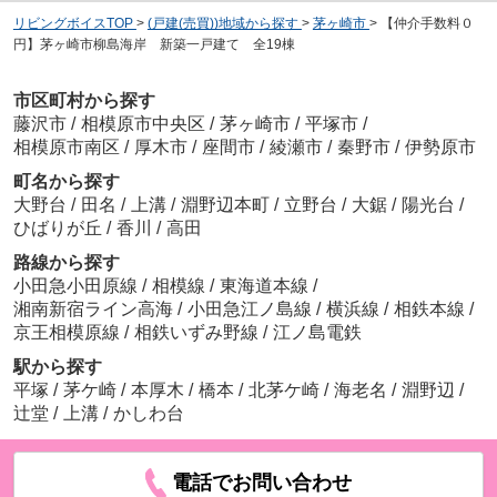
リビングボイスTOP
>
(戸建(売買))地域から探す
>
茅ヶ崎市
>
【仲介手数料０
円】茅ヶ崎市柳島海岸 新築一戸建て 全19棟
市区町村から探す
藤沢市
/
相模原市中央区
/
茅ヶ崎市
/
平塚市
/
相模原市南区
/
厚木市
/
座間市
/
綾瀬市
/
秦野市
/
伊勢原市
町名から探す
大野台
/
田名
/
上溝
/
淵野辺本町
/
立野台
/
大鋸
/
陽光台
/
ひばりが丘
/
香川
/
高田
路線から探す
小田急小田原線
/
相模線
/
東海道本線
/
湘南新宿ライン高海
/
小田急江ノ島線
/
横浜線
/
相鉄本線
/
京王相模原線
/
相鉄いずみ野線
/
江ノ島電鉄
駅から探す
平塚
/
茅ケ崎
/
本厚木
/
橋本
/
北茅ケ崎
/
海老名
/
淵野辺
/
辻堂
/
上溝
/
かしわ台
電話でお問い合わせ