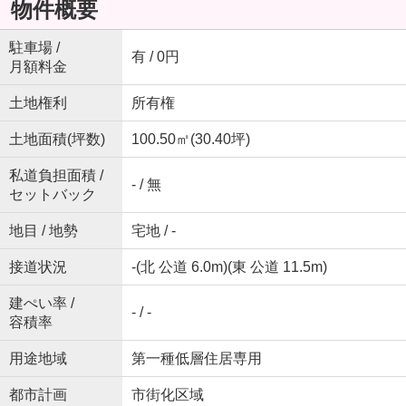
物件概要
駐車場 /
有 / 0円
月額料金
土地権利
所有権
土地面積(坪数)
100.50㎡(30.40坪)
私道負担面積 /
- / 無
セットバック
地目 / 地勢
宅地 / -
接道状況
-(北 公道 6.0m)(東 公道 11.5m)
建ぺい率 /
- / -
容積率
用途地域
第一種低層住居専用
都市計画
市街化区域