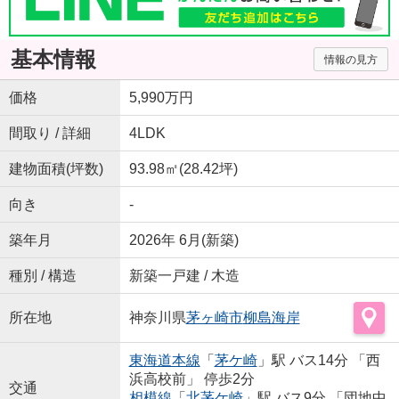
基本情報
情報の見方
価格
5,990万円
間取り / 詳細
4LDK
建物面積(坪数)
93.98㎡(28.42坪)
向き
-
築年月
2026年 6月(新築)
種別 / 構造
新築一戸建 / 木造
所在地
神奈川県
茅ヶ崎市
柳島海岸
東海道本線
「
茅ケ崎
」駅 バス14分 「西
浜高校前」 停歩2分
交通
相模線
「
北茅ケ崎
」駅 バス9分 「団地中