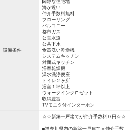
閑静な住宅地
海が近い
仲介手数料無料
フローリング
バルコニー
都市ガス
公営水道
公共下水
設備条件
食器洗い乾燥機
システムキッチン
対面式キッチン
浴室乾燥機
温水洗浄便座
トイレ２ヶ所
浴室１坪以上
ウォークインクロゼット
収納豊富
TVモニタ付インターホン
☆☆新築一戸建てが仲介手数料０円☆☆
■神奈川県内の新築一戸建て＝仲介手数