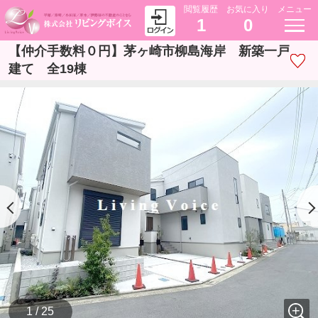
閲覧履歴
お気に入り
メニュー
1
0
【仲介手数料０円】茅ヶ崎市柳島海岸 新築一戸
建て 全19棟
1 / 25