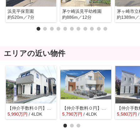
浜見平保育園
茅ケ崎浜見平幼稚園
茅ヶ崎市立
約520m／7分
約886m／12分
約1389m／
エリアの近い物件
【仲介手数料０円】茅ヶ崎市東海岸南4丁目 新築一戸建て E号棟 全5棟
【仲介手数料０円】茅ヶ崎市浜須賀3期 新築一戸建て 全2棟
5,990
万
円
/ 4LDK
5,790
万
円
/ 4LDK
5,580
万
円