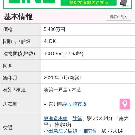
基本情報
情報の見方
価格
5,480万円
間取り / 詳細
4LDK
建物面積(坪数)
108.89㎡(32.93坪)
向き
-
築年月
2026年 5月(新築)
種別 / 構造
新築一戸建 / 木造
所在地
神奈川県
茅ヶ崎市
堤
東海道本線
「
辻堂
」駅 バス14分 「南大
平」 停歩3分
交通
小田急江ノ島線
「
湘南台
」駅 バス14