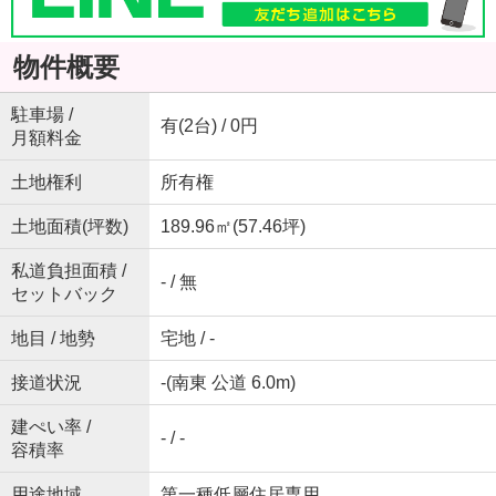
物件概要
駐車場 /
有(2台) / 0円
月額料金
土地権利
所有権
土地面積(坪数)
189.96㎡(57.46坪)
私道負担面積 /
- / 無
セットバック
地目 / 地勢
宅地 / -
接道状況
-(南東 公道 6.0m)
建ぺい率 /
- / -
容積率
用途地域
第一種低層住居専用