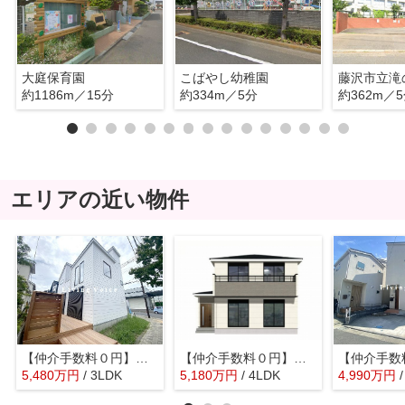
大庭保育園
こばやし幼稚園
藤沢市立滝
約1186m／15分
約334m／5分
約362m／
エリアの近い物件
【仲介手数料０円】茅ヶ崎市みずき2丁目Ⅱ 新築一戸建て
【仲介手数料０円】茅ヶ崎33期 新築一戸建て 全2棟
5,480
万
円
/ 3LDK
5,180
万
円
/ 4LDK
4,990
万
円