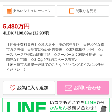
支払いシミュレーション
間取りを見る
5,480万円
4LDK
108.89㎡(32.93坪)
【仲介手数料０円】☆滝の沢小・滝の沢中学区 ☆経済的な都
市ガス設備 ☆地震に強い耐震等級 ☆2路線2駅利用可 ☆カ
ースペース並列2台駐車可能 ☆スーパー近く利便性良好 ☆
閑静な住宅街 ☆SICなど収納スペース豊富♪
【茅ヶ崎市の新築一戸建てのことならリビングボイスにお任せ
ください！】
お気に入り追加
お問い合わせ