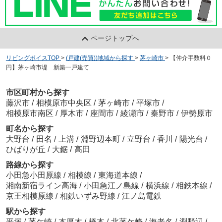
ページトップへ
リビングボイスTOP
>
(戸建(売買))地域から探す
>
茅ヶ崎市
>
【仲介手数料０
円】茅ヶ崎市堤 新築一戸建て
市区町村から探す
藤沢市
/
相模原市中央区
/
茅ヶ崎市
/
平塚市
/
相模原市南区
/
厚木市
/
座間市
/
綾瀬市
/
秦野市
/
伊勢原市
町名から探す
大野台
/
田名
/
上溝
/
淵野辺本町
/
立野台
/
香川
/
陽光台
/
ひばりが丘
/
大鋸
/
高田
路線から探す
小田急小田原線
/
相模線
/
東海道本線
/
湘南新宿ライン高海
/
小田急江ノ島線
/
横浜線
/
相鉄本線
/
京王相模原線
/
相鉄いずみ野線
/
江ノ島電鉄
駅から探す
平塚
/
茅ケ崎
/
本厚木
/
橋本
/
北茅ケ崎
/
海老名
/
淵野辺
/