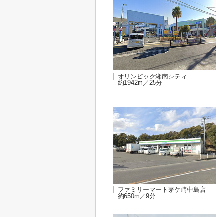
オリンピック湘南シティ
約1942m／25分
ファミリーマート茅ケ崎中島店
約650m／9分