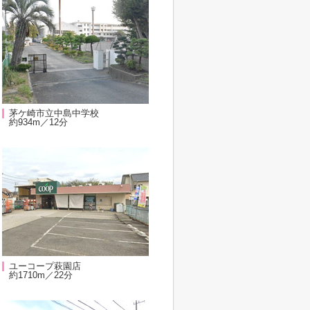
茅ケ崎市立中島中学校
約934m／12分
ユーコープ萩園店
約1710m／22分