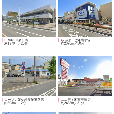
BRANCH茅ヶ崎
ららぽーと湘南平塚
約1970m／25分
約2370m／30分
ローソン茅ケ崎産業道路店
ユニディ湘南平塚店
約893m／12分
約2468m／31分