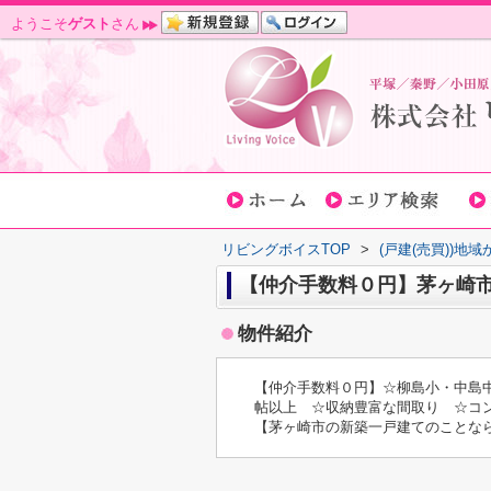
ようこそ
ゲスト
さん
リビングボイスTOP
>
(戸建(売買))地
【仲介手数料０円】茅ヶ崎市
物件紹介
【仲介手数料０円】☆柳島小・中島中
帖以上 ☆収納豊富な間取り ☆コ
【茅ヶ崎市の新築一戸建てのことな