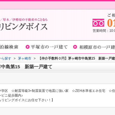
営業時間：10
域から探す
>
茅ヶ崎市
>
【仲介手数料０円】茅ヶ崎市中島第15 新築一戸
中島第15 新築一戸建て
学区 ☆耐震等級3+制震装置で地震に強い家 ☆ZEH水準省エネ住宅 ☆住
ンビニ徒歩圏内♪
らリビングボイスにお任せ下さい！】