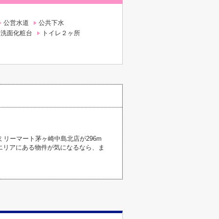
公営水道
公共下水
髪洗面化粧台
トイレ２ヶ所
リーマート茅ヶ崎中島北店が296m
エリアにある物件が気になるなら、ま