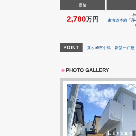
価格
2,780
万円
東海道本線
「
茅
POINT
茅ヶ崎市中島
新築一戸建
PHOTO GALLERY