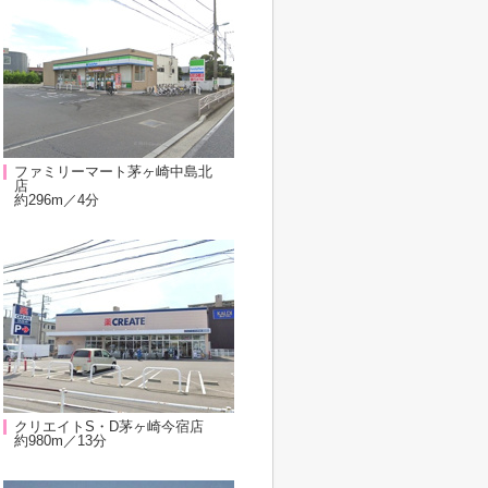
ファミリーマート茅ヶ崎中島北
店
約296m／4分
クリエイトS・D茅ヶ崎今宿店
約980m／13分