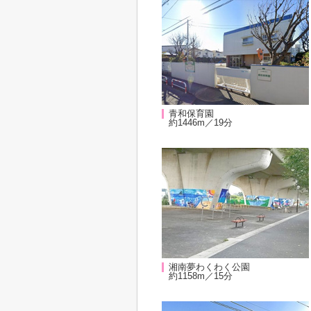
青和保育園
約1446m／19分
湘南夢わくわく公園
約1158m／15分