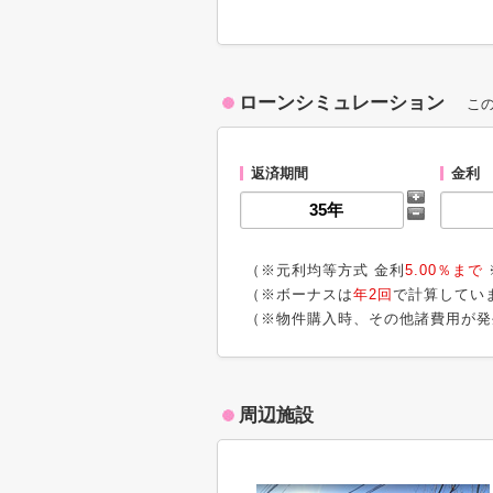
ローンシミュレーション
こ
返済期間
金利
（※元利均等方式 金利
5.00％まで
（※ボーナスは
年2回
で計算してい
（※物件購入時、その他諸費用が発
周辺施設