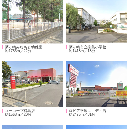
茅ヶ崎みなもと幼稚園
茅ヶ崎市立柳島小学校
約1753m／22分
約1418m／18分
ユーコープ柳島店
ロピア平塚ユニディ店
約1568m／20分
約2475m／31分