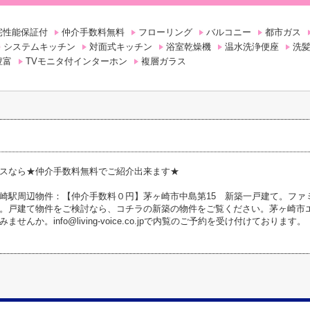
宅性能保証付
仲介手数料無料
フローリング
バルコニー
都市ガス
システムキッチン
対面式キッチン
浴室乾燥機
温水洗浄便座
洗
豊富
TVモニタ付インターホン
複層ガラス
スなら★仲介手数料無料でご紹介出来ます★
崎駅周辺物件：【仲介手数料０円】茅ヶ崎市中島第15 新築一戸建て。ファミ
。戸建て物件をご検討なら、コチラの新築の物件をご覧ください。茅ヶ崎市
せんか。info@living-voice.co.jpで内覧のご予約を受け付けております。