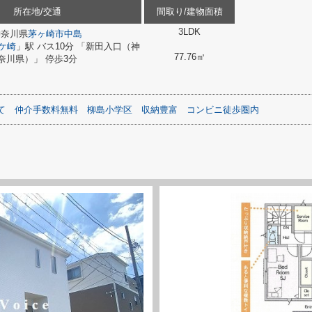
所在地/交通
間取り/建物面積
3LDK
神奈川県
茅ヶ崎市
中島
ケ崎
」駅 バス10分 「新田入口（神
77.76㎡
奈川県）」 停歩3分
て
仲介手数料無料
柳島小学区
収納豊富
コンビニ徒歩圏内