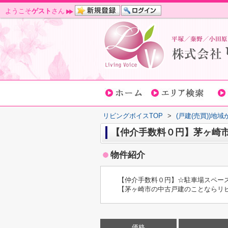
ようこそ
ゲスト
さん
リビングボイスTOP
>
(戸建(売買))地
【仲介手数料０円】茅ヶ崎市
物件紹介
【仲介手数料０円】☆駐車場スペー
【茅ヶ崎市の中古戸建のことならリ
価格