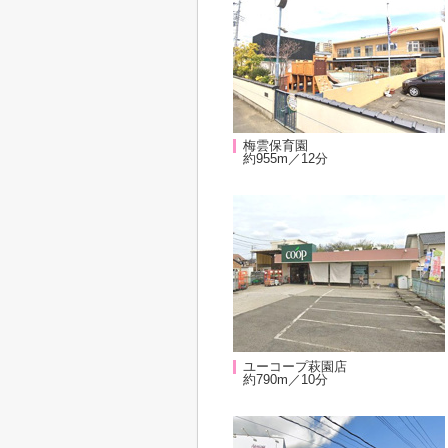
梅雲保育園
約955m／12分
ユーコープ萩園店
約790m／10分