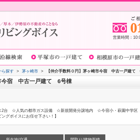
営業時間：10
域から探す
>
茅ヶ崎市
>
【仲介手数料０円】茅ヶ崎市今宿 中古一戸建て 
今宿 中古一戸建て 6号棟
ス2台 ☆人気の都市ガス設備 ☆新規開発分譲地内 ☆今宿小・萩園中学区
ビングボイスにお任せ下さい！】
所在地/交通
間取り/建物面積