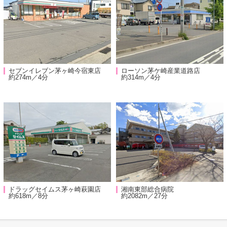
セブンイレブン茅ヶ崎今宿東店
ローソン茅ケ崎産業道路店
約274m／4分
約314m／4分
ドラッグセイムス茅ヶ崎萩園店
湘南東部総合病院
約618m／8分
約2082m／27分