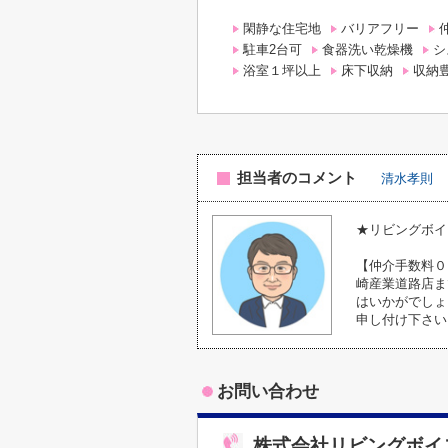
閑静な住宅地
バリアフリー
駐車2台可
食器洗い乾燥機
シ
浴室１坪以上
床下収納
収納
担当者のコメント
清水孝則
★リビングボイ
【仲介手数料０
崎産業道路店ま
はいかがでしょうか
申し付け下さい
お問い合わせ
株式会社リビングボイ