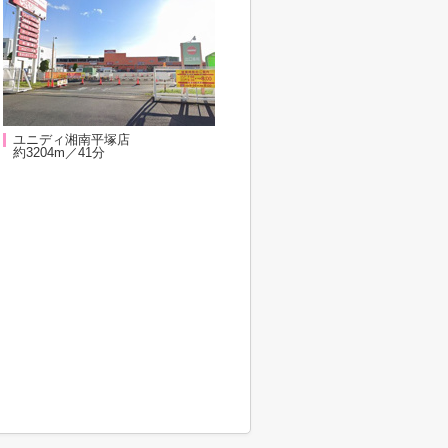
ユニディ湘南平塚店
約3204m／41分