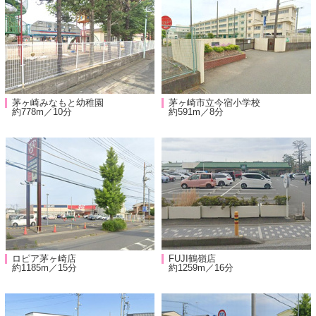
茅ヶ崎みなもと幼稚園
茅ヶ崎市立今宿小学校
約778m／10分
約591m／8分
ロピア茅ヶ崎店
FUJI鶴嶺店
約1185m／15分
約1259m／16分