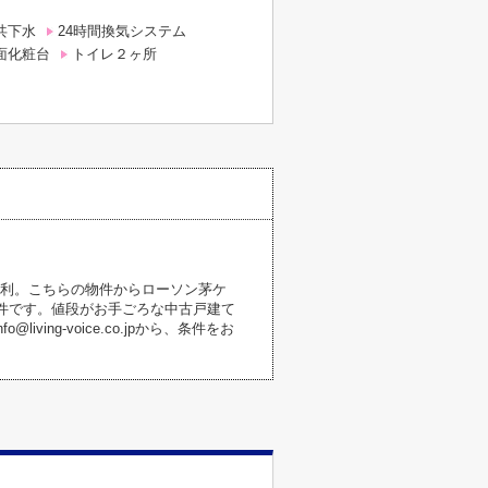
共下水
24時間換気システム
面化粧台
トイレ２ヶ所
便利。こちらの物件からローソン茅ケ
物件です。値段がお手ごろな中古戸建て
ing-voice.co.jpから、条件をお