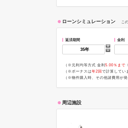
ローンシミュレーション
こ
返済期間
金利
（※元利均等方式 金利
5.00％まで
（※ボーナスは
年2回
で計算してい
（※物件購入時、その他諸費用が発
周辺施設