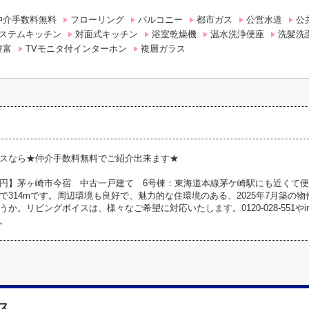
仲介手数料無料
フローリング
バルコニー
都市ガス
公営水道
公
ステムキッチン
対面式キッチン
浴室乾燥機
温水洗浄便座
洗髪洗
豊富
TVモニタ付インターホン
複層ガラス
スなら★仲介手数料無料でご紹介出来ます★
円】茅ヶ崎市今宿 中古一戸建て 6号棟：東海道本線茅ケ崎駅にも近くて
で314mです。周辺環境も良好で、魅力的な住環境のある、2025年7月築の
。リビングボイスは、様々なご希望に対応いたします。0120-028-551やinfo@liv
。
ス