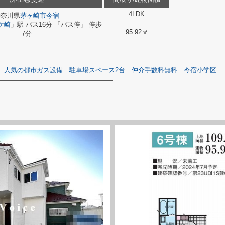
4LDK
神奈川県
茅ヶ崎市
今宿
ケ崎
」駅 バス16分 「バス停」 停歩
95.92㎡
7分
人気の都市ガス設備
駐車場スペース2台
仲介手数料無料
今宿小学区