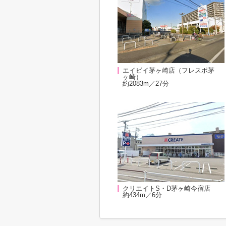
エイビイ茅ヶ崎店（フレスポ茅
ヶ崎）
約2083m／27分
クリエイトS・D茅ヶ崎今宿店
約434m／6分