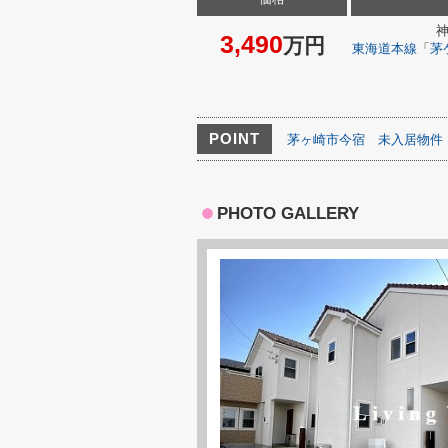
3,490
万円
東海道本線
「
茅
POINT
茅ヶ崎市今宿
未入居物件
PHOTO GALLERY