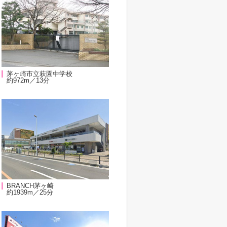
茅ヶ崎市立萩園中学校
約972m／13分
BRANCH茅ヶ崎
約1939m／25分