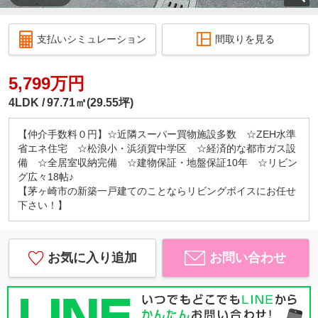
支払いシミュレーション
間取りを見る
5,799万円
4LDK
97.71㎡(29.55坪)
【仲介手数料０円】☆近隣スーパー買物施設多数 ☆ZEH水準
省エネ住宅 ☆松浪小・浜須賀中学区 ☆経済的な都市ガス設
備 ☆全居室収納完備 ☆建物保証・地盤保証10年 ☆リビン
グ広々18帖♪
【茅ヶ崎市の新築一戸建てのことならリビングボイスにお任せ
下さい！】
お気に入り追加
お問い合わせ