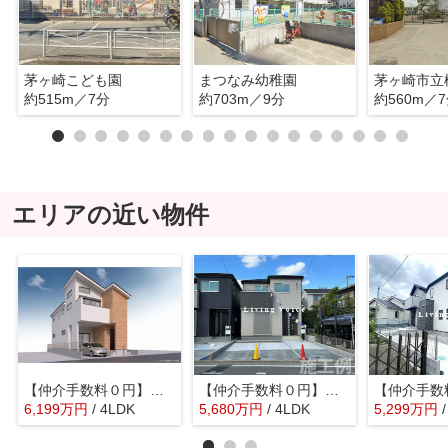
茅ヶ崎こども園
まつなみ幼稚園
茅ヶ崎市立
約515m／7分
約703m／9分
約560m／
エリアの近い物件
【仲介手数料０円】茅ヶ崎市旭が丘5期 新築一戸建て
【仲介手数料０円】茅ヶ崎市ひばりが丘 新築一戸建て 全3棟
6,199
万
円
/ 4LDK
5,680
万
円
/ 4LDK
5,299
万
円