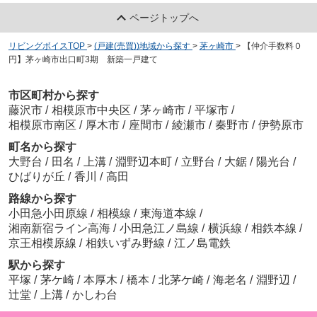
ページトップへ
リビングボイスTOP
>
(戸建(売買))地域から探す
>
茅ヶ崎市
>
【仲介手数料０
円】茅ヶ崎市出口町3期 新築一戸建て
市区町村から探す
藤沢市
/
相模原市中央区
/
茅ヶ崎市
/
平塚市
/
相模原市南区
/
厚木市
/
座間市
/
綾瀬市
/
秦野市
/
伊勢原市
町名から探す
大野台
/
田名
/
上溝
/
淵野辺本町
/
立野台
/
大鋸
/
陽光台
/
ひばりが丘
/
香川
/
高田
路線から探す
小田急小田原線
/
相模線
/
東海道本線
/
湘南新宿ライン高海
/
小田急江ノ島線
/
横浜線
/
相鉄本線
/
京王相模原線
/
相鉄いずみ野線
/
江ノ島電鉄
駅から探す
平塚
/
茅ケ崎
/
本厚木
/
橋本
/
北茅ケ崎
/
海老名
/
淵野辺
/
辻堂
/
上溝
/
かしわ台