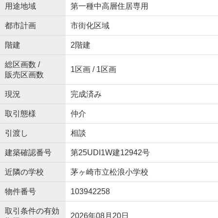
用途地域
第一種中高層住居専用
都市計画
市街化区域
階建
2階建
総区画数 /
1区画 / 1区画
販売区画数
現況
完成済み
取引態様
仲介
引渡し
相談
建築確認番号
第25UDI1W建12942号
近隣の学校
茅ヶ崎市立松浪小学校
物件番号
103942258
取引条件の有効
2026年08月20日