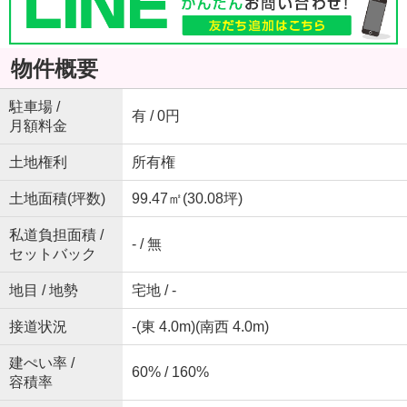
物件概要
駐車場 /
有 / 0円
月額料金
土地権利
所有権
土地面積(坪数)
99.47㎡(30.08坪)
私道負担面積 /
- / 無
セットバック
地目 / 地勢
宅地 / -
接道状況
-(東 4.0m)(南西 4.0m)
建ぺい率 /
60% / 160%
容積率