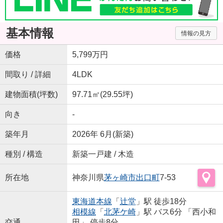
基本情報
情報の見方
価格
5,799万円
間取り / 詳細
4LDK
建物面積(坪数)
97.71㎡(29.55坪)
向き
-
築年月
2026年 6月(新築)
種別 / 構造
新築一戸建 / 木造
所在地
神奈川県
茅ヶ崎市
出口町
7-53
東海道本線
「
辻堂
」駅 徒歩18分
相模線
「
北茅ケ崎
」駅 バス6分 「西小和
交通
田」 停歩8分