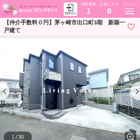
閲覧履歴
お気に入り
メニュー
1
0
【仲介手数料０円】茅ヶ崎市出口町3期 新築一
戸建て
1 / 30