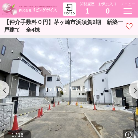
閲覧履歴
お気に入り
メニュー
1
0
【仲介手数料０円】茅ヶ崎市浜須賀2期 新築一
戸建て 全4棟
1 / 16