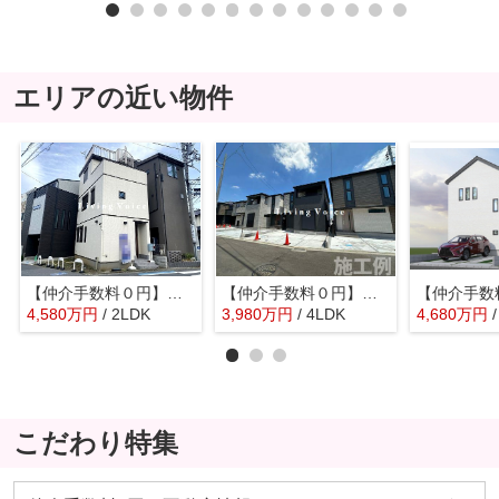
エリアの近い物件
【仲介手数料０円】茅ヶ崎市中海岸3丁目 中古一戸建て
【仲介手数料０円】茅ヶ崎市第1芹沢 新築一戸建て 全4棟
4,580
万
円
/ 2LDK
3,980
万
円
/ 4LDK
4,680
万
円
こだわり特集