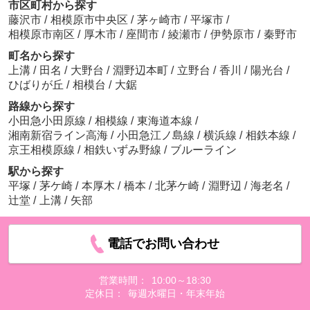
市区町村から探す
藤沢市
/
相模原市中央区
/
茅ヶ崎市
/
平塚市
/
相模原市南区
/
厚木市
/
座間市
/
綾瀬市
/
伊勢原市
/
秦野市
町名から探す
上溝
/
田名
/
大野台
/
淵野辺本町
/
立野台
/
香川
/
陽光台
/
ひばりが丘
/
相模台
/
大鋸
路線から探す
小田急小田原線
/
相模線
/
東海道本線
/
湘南新宿ライン高海
/
小田急江ノ島線
/
横浜線
/
相鉄本線
/
京王相模原線
/
相鉄いずみ野線
/
ブルーライン
駅から探す
平塚
/
茅ケ崎
/
本厚木
/
橋本
/
北茅ケ崎
/
淵野辺
/
海老名
/
辻堂
/
上溝
/
矢部
電話でお問い合わせ
営業時間：
10:00～18:30
定休日：
毎週水曜日・年末年始