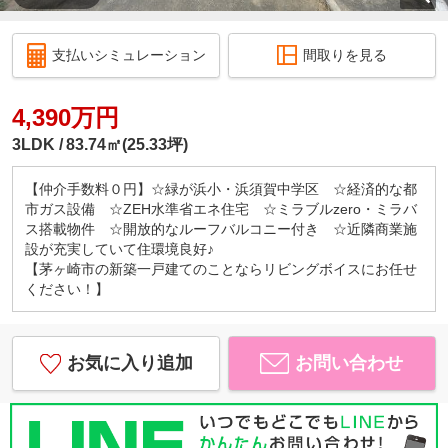
支払いシミュレーション
間取りを見る
4,390万円
3LDK
83.74㎡(25.33坪)
【仲介手数料０円】☆緑が浜小・浜須賀中学区 ☆経済的な都
市ガス設備 ☆ZEH水準省エネ住宅 ☆ミラブルzero・ミラバ
ス搭載物件 ☆開放的なルーフバルコニー付き ☆近隣商業施
設が充実していて住環境良好♪
【茅ヶ崎市の新築一戸建てのことならリビングボイスにお任せ
ください！】
お気に入り追加
お問い合わせ