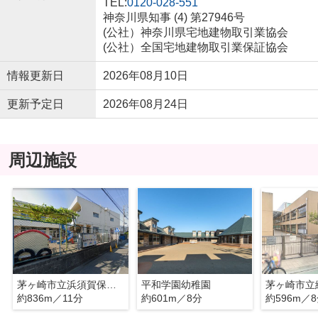
TEL:
0120-028-551
神奈川県知事 (4) 第27946号
(公社）神奈川県宅地建物取引業協会
(公社）全国宅地建物取引業保証協会
情報更新日
2026年08月10日
更新予定日
2026年08月24日
周辺施設
茅ヶ崎市立浜須賀保育園
平和学園幼稚園
約836m／11分
約601m／8分
約596m／