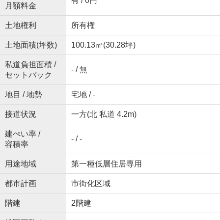
有 / 0円
月額料金
土地権利
所有権
土地面積(坪数)
100.13㎡(30.28坪)
私道負担面積 /
- / 無
セットバック
地目 / 地勢
宅地 / -
接道状況
一方(北 私道 4.2m)
建ぺい率 /
- / -
容積率
用途地域
第一種低層住居専用
都市計画
市街化区域
階建
2階建