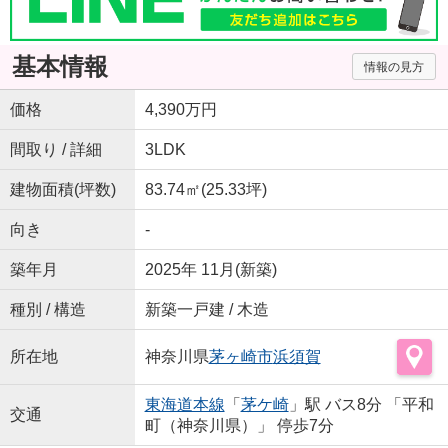
基本情報
情報の見方
価格
4,390万円
間取り / 詳細
3LDK
建物面積(坪数)
83.74㎡(25.33坪)
向き
-
築年月
2025年 11月(新築)
種別 / 構造
新築一戸建 / 木造
所在地
神奈川県
茅ヶ崎市
浜須賀
東海道本線
「
茅ケ崎
」駅 バス8分 「平和
交通
町（神奈川県）」 停歩7分