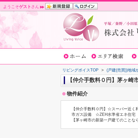
ようこそ
ゲスト
さん
リビングボイスTOP
>
(戸建(売買))地
【仲介手数料０円】茅ヶ崎市
物件紹介
【仲介手数料０円】☆スーパー近く
市ガス設備 ☆ZEH水準省エネ住宅
【茅ヶ崎市の新築一戸建てのことな