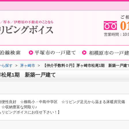
営業時間：10
域から探す
>
茅ヶ崎市
>
【仲介手数料０円】茅ヶ崎市松尾1期 新築一戸建
松尾1期 新築一戸建て
利便性良好 ☆柳島小・中島中学区 ☆リビング足元から温まる床暖房完備 
 ☆収納豊富な間取り♪
らリビングボイスにお任せ下さい！】