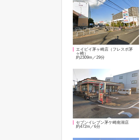
エイビイ茅ヶ崎店（フレスポ茅
ヶ崎）
約2309m／29分
セブンイレブン茅ケ崎南湖店
約472m／6分