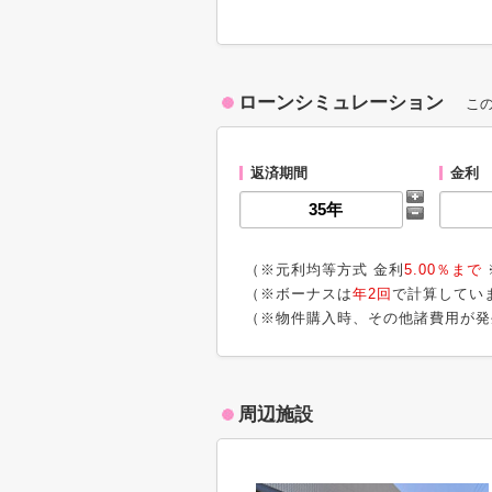
ローンシミュレーション
こ
返済期間
金利
（※元利均等方式 金利
5.00％まで
（※ボーナスは
年2回
で計算してい
（※物件購入時、その他諸費用が発
周辺施設