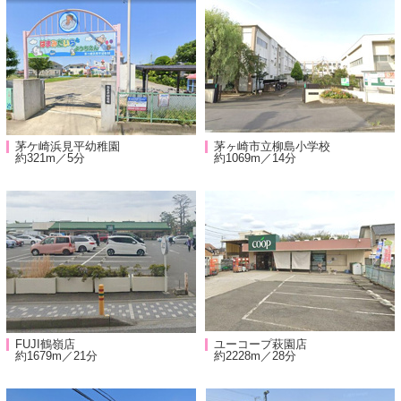
茅ケ崎浜見平幼稚園
茅ヶ崎市立柳島小学校
約321m／5分
約1069m／14分
FUJI鶴嶺店
ユーコープ萩園店
約1679m／21分
約2228m／28分