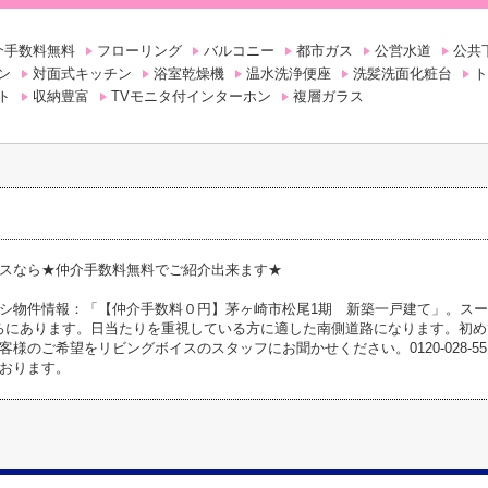
介手数料無料
フローリング
バルコニー
都市ガス
公営水道
公共
ン
対面式キッチン
浴室乾燥機
温水洗浄便座
洗髪洗面化粧台
ト
ト
収納豊富
TVモニタ付インターホン
複層ガラス
スなら★仲介手数料無料でご紹介出来ます★
シ物件情報：「【仲介手数料０円】茅ヶ崎市松尾1期 新築一戸建て」。ス
ころにあります。日当たりを重視している方に適した南側道路になります。初
のご希望をリビングボイスのスタッフにお聞かせください。0120-028-551・info@l
おります。