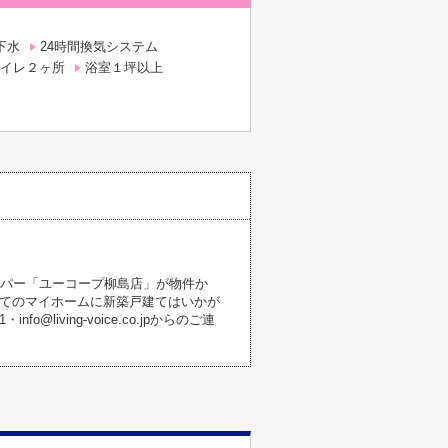
下水
24時間換気システム
イレ２ヶ所
浴室１坪以上
ーパー「ユーコープ柳島店」が物件か
めてのマイホームに新築戸建てはいかが
iving-voice.co.jpからのご連