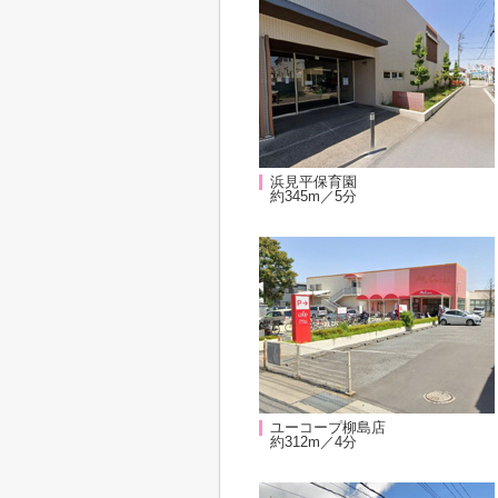
浜見平保育園
約345m／5分
ユーコープ柳島店
約312m／4分