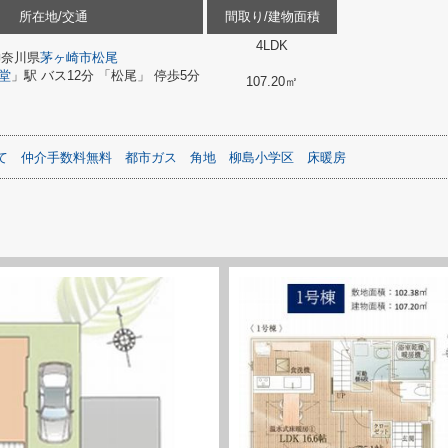
所在地/交通
間取り/建物面積
4LDK
神奈川県
茅ヶ崎市
松尾
堂
」駅 バス12分 「松尾」 停歩5分
107.20㎡
て
仲介手数料無料
都市ガス
角地
柳島小学区
床暖房