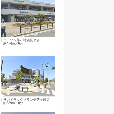
ローソン茅ヶ崎浜見平店
約474m／6分
サンドラッグブランチ茅ヶ崎店
約589m／8分