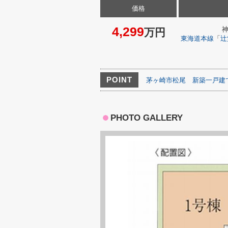
価格
4,299
万円
東海道本線
「
辻
POINT
茅ヶ崎市松尾
新築一戸建
PHOTO GALLERY