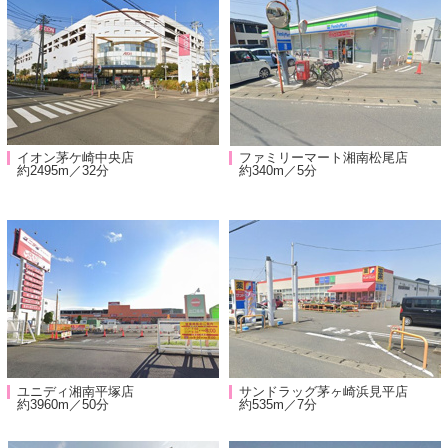
イオン茅ケ崎中央店
ファミリーマート湘南松尾店
約2495m／32分
約340m／5分
ユニディ湘南平塚店
サンドラッグ茅ヶ崎浜見平店
約3960m／50分
約535m／7分