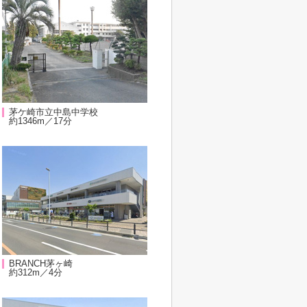
茅ケ崎市立中島中学校
約1346m／17分
BRANCH茅ヶ崎
約312m／4分