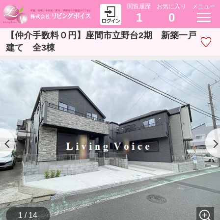
閲覧履歴
お気に入り
メニュー
1
0
【仲介手数料０円】座間市立野台2期 新築一戸
建て 全3棟
1 / 14