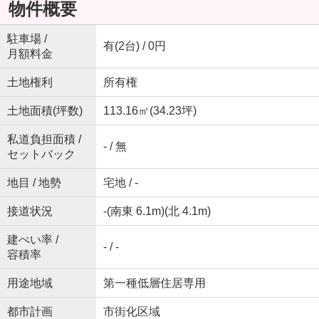
物件概要
駐車場 /
有(2台) / 0円
月額料金
土地権利
所有権
土地面積(坪数)
113.16㎡(34.23坪)
私道負担面積 /
- / 無
セットバック
地目 / 地勢
宅地 / -
接道状況
-(南東 6.1m)(北 4.1m)
建ぺい率 /
- / -
容積率
用途地域
第一種低層住居専用
都市計画
市街化区域