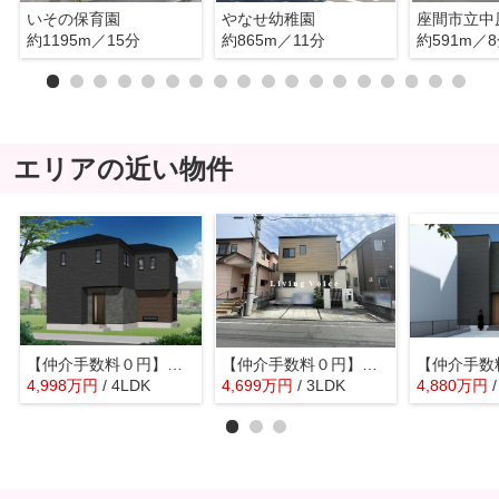
いその保育園
やなせ幼稚園
座間市立中
約1195m／15分
約865m／11分
約591m／
エリアの近い物件
【仲介手数料０円】座間市第4入谷東 新築一戸建て
【仲介手数料０円】座間市相武台3丁目 中古一戸建て
4,998
万
円
/ 4LDK
4,699
万
円
/ 3LDK
4,880
万
円