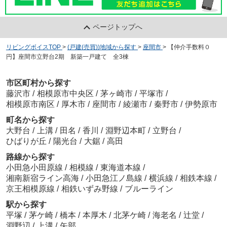
ページトップへ
リビングボイスTOP
>
(戸建(売買))地域から探す
>
座間市
>
【仲介手数料０
円】座間市立野台2期 新築一戸建て 全3棟
市区町村から探す
藤沢市
/
相模原市中央区
/
茅ヶ崎市
/
平塚市
/
相模原市南区
/
厚木市
/
座間市
/
綾瀬市
/
秦野市
/
伊勢原市
町名から探す
大野台
/
上溝
/
田名
/
香川
/
淵野辺本町
/
立野台
/
ひばりが丘
/
陽光台
/
大鋸
/
高田
路線から探す
小田急小田原線
/
相模線
/
東海道本線
/
湘南新宿ライン高海
/
小田急江ノ島線
/
横浜線
/
相鉄本線
/
京王相模原線
/
相鉄いずみ野線
/
ブルーライン
駅から探す
平塚
/
茅ケ崎
/
橋本
/
本厚木
/
北茅ケ崎
/
海老名
/
辻堂
/
淵野辺
/
上溝
/
矢部