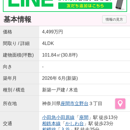
基本情報
情報の見方
価格
4,499万円
間取り / 詳細
4LDK
建物面積(坪数)
101.84㎡(30.8坪)
向き
-
築年月
2026年 6月(新築)
種別 / 構造
新築一戸建 / 木造
所在地
神奈川県
座間市
立野台
３丁目
小田急小田原線
「
座間
」駅 徒歩13分
交通
相鉄本線
「
かしわ台
」駅 徒歩23分
相模線
「
入谷
」駅 徒歩25分