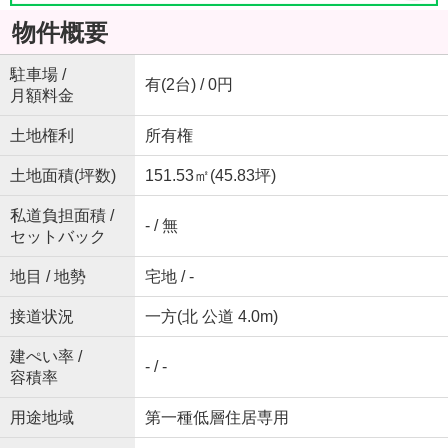
物件概要
駐車場 /
有(2台) / 0円
月額料金
土地権利
所有権
土地面積(坪数)
151.53㎡(45.83坪)
私道負担面積 /
- / 無
セットバック
地目 / 地勢
宅地 / -
接道状況
一方(北 公道 4.0m)
建ぺい率 /
- / -
容積率
用途地域
第一種低層住居専用