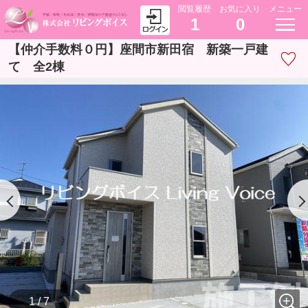
閲覧履歴
お気に入り
メニュー
1
0
【仲介手数料０円】座間市新田宿 新築一戸建
て 全2棟
1 / 7