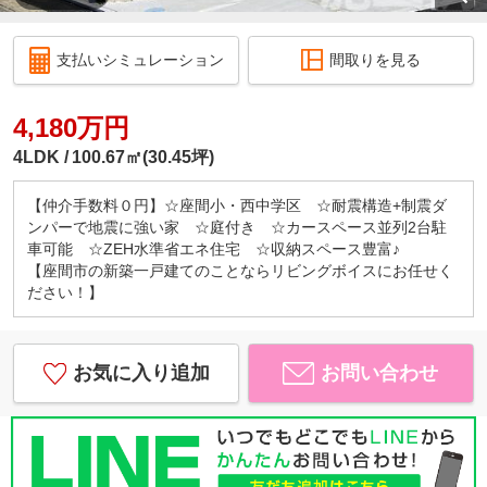
支払いシミュレーション
間取りを見る
4,180万円
4LDK
100.67㎡(30.45坪)
【仲介手数料０円】☆座間小・西中学区 ☆耐震構造+制震ダ
ンパーで地震に強い家 ☆庭付き ☆カースペース並列2台駐
車可能 ☆ZEH水準省エネ住宅 ☆収納スペース豊富♪
【座間市の新築一戸建てのことならリビングボイスにお任せく
ださい！】
お気に入り追加
お問い合わせ