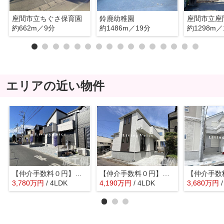
座間市立ちぐさ保育園
鈴鹿幼稚園
座間市立座
約662m／9分
約1486m／19分
約1298m／
エリアの近い物件
【仲介手数料０円】座間市広野台3期 新築一戸建て
【仲介手数料０円】座間市ひばりが丘3丁目 新築一戸建て
3,780
万
円
/ 4LDK
4,190
万
円
/ 4LDK
3,680
万
円