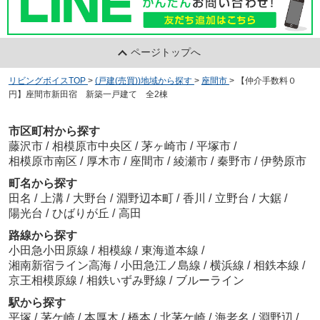
ページトップへ
リビングボイスTOP
>
(戸建(売買))地域から探す
>
座間市
>
【仲介手数料０
円】座間市新田宿 新築一戸建て 全2棟
市区町村から探す
藤沢市
/
相模原市中央区
/
茅ヶ崎市
/
平塚市
/
相模原市南区
/
厚木市
/
座間市
/
綾瀬市
/
秦野市
/
伊勢原市
町名から探す
田名
/
上溝
/
大野台
/
淵野辺本町
/
香川
/
立野台
/
大鋸
/
陽光台
/
ひばりが丘
/
高田
路線から探す
小田急小田原線
/
相模線
/
東海道本線
/
湘南新宿ライン高海
/
小田急江ノ島線
/
横浜線
/
相鉄本線
/
京王相模原線
/
相鉄いずみ野線
/
ブルーライン
駅から探す
平塚
/
茅ケ崎
/
本厚木
/
橋本
/
北茅ケ崎
/
海老名
/
淵野辺
/