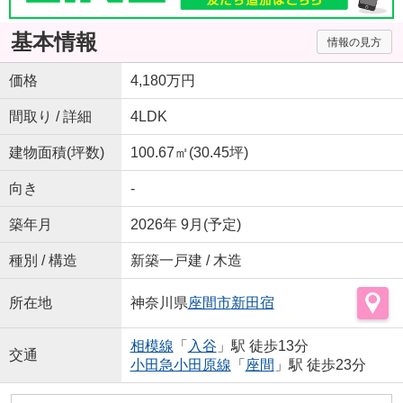
基本情報
情報の見方
価格
4,180万円
間取り / 詳細
4LDK
建物面積(坪数)
100.67㎡(30.45坪)
向き
-
築年月
2026年 9月(予定)
種別 / 構造
新築一戸建 / 木造
所在地
神奈川県
座間市
新田宿
相模線
「
入谷
」駅 徒歩13分
交通
小田急小田原線
「
座間
」駅 徒歩23分