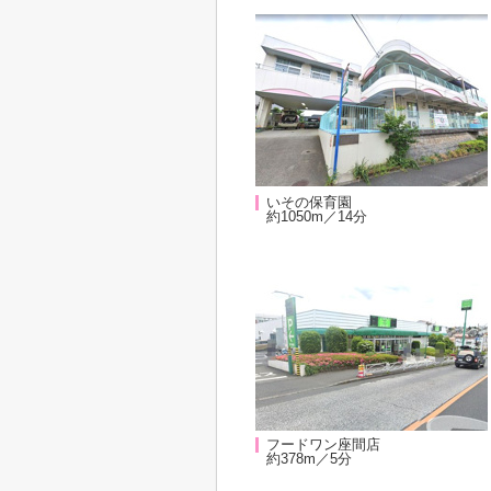
いその保育園
約1050m／14分
フードワン座間店
約378m／5分