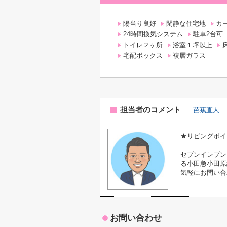
陽当り良好
閑静な住宅地
カ
24時間換気システム
駐車2台可
トイレ２ヶ所
浴室１坪以上
宅配ボックス
複層ガラス
担当者のコメント
芭蕉直人
★リビングボイ
セブンイレブン
る小田急小田原線座
気軽にお問い合
お問い合わせ