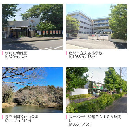
やなせ幼稚園
座間市立入谷小学校
約320m／4分
約1038m／13分
県立座間谷戸山公園
スーパー生鮮館ＴＡＩＧＡ座間
約1112m／14分
店
約356m／5分