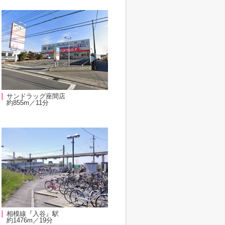
サンドラッグ座間店
約855m／11分
相模線『入谷』駅
約1476m／19分