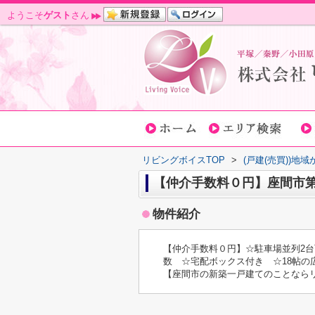
ようこそ
ゲスト
さん
リビングボイスTOP
>
(戸建(売買))地
【仲介手数料０円】座間市第
物件紹介
【仲介手数料０円】☆駐車場並列2台
数 ☆宅配ボックス付き ☆18帖の広
【座間市の新築一戸建てのことなら