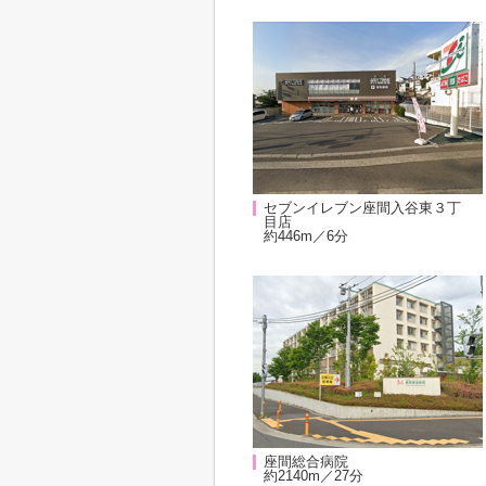
セブンイレブン座間入谷東３丁
目店
約446m／6分
座間総合病院
約2140m／27分