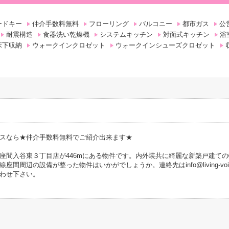
ードキー
仲介手数料無料
フローリング
バルコニー
都市ガス
公
耐震構造
食器洗い乾燥機
システムキッチン
対面式キッチン
浴
床下収納
ウォークインクロゼット
ウォークインシューズクロゼット
スなら★仲介手数料無料でご紹介出来ます★
座間入谷東３丁目店が446mにある物件です。内外装共に綺麗な新築戸建て
間周辺の設備が整った物件はいかがでしょうか。連絡先はinfo@living-voice.co
わせ下さい。