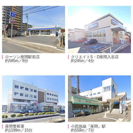
ローソン座間駅前店
クリエイトS・D座間入谷店
約585m／8分
約245m／4分
座間警察署
小田急線『座間』駅
約1199m／15分
約559m／7分