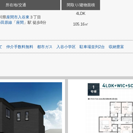
所在地/交通
間取り/建物面積
4LDK
川県
座間市
入谷東
３丁目
小田原線
「
座間
」駅 徒歩8分
105.16㎡
て
仲介手数料無料
都市ガス
入谷小学区
駐車場並列2台
収納豊富