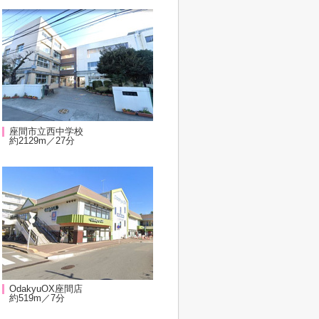
座間市立西中学校
約2129m／27分
OdakyuOX座間店
約519m／7分