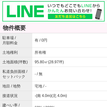
物件概要
駐車場 /
有 / 0円
月額料金
土地権利
所有権
土地面積(坪数)
95.80㎡(28.97坪)
私道負担面積 /
- / 無
セットバック
地目 / 地勢
宅地 / -
接道状況
-(南 4.0m)(北 4.0m)
建ぺい率 /