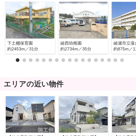
下土棚保育園
綾西幼稚園
綾瀬市立落
約2453m／31分
約2734m／35分
約875m／1
エリアの近い物件