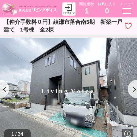
閲覧履歴
お気に入り
メニュー
1
0
【仲介手数料０円】綾瀬市落合南5期 新築一戸
建て 1号棟 全2棟
1 / 34