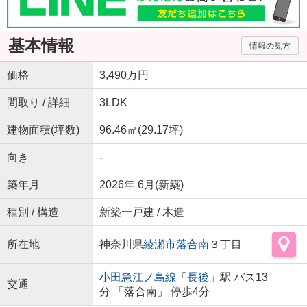
基本情報
情報の見方
価格
3,490万円
間取り / 詳細
3LDK
建物面積(坪数)
96.46㎡(29.17坪)
向き
-
築年月
2026年 6月(新築)
種別 / 構造
新築一戸建 / 木造
所在地
神奈川県
綾瀬市
落合南
３丁目
小田急江ノ島線
「
長後
」駅 バス13
交通
分 「落合南」 停歩4分