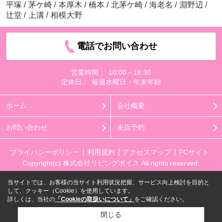
平塚
/
茅ケ崎
/
本厚木
/
橋本
/
北茅ケ崎
/
海老名
/
淵野辺
/
辻堂
/
上溝
/
相模大野
電話でお問い合わせ
営業時間：
10:00～18:30
定休日：
毎週水曜日・年末年始
ホーム
会社概要
お問い合わせ
来店予約
プライバシーポリシー
利用規約
アクセスマップ
PCサイト
Copyright(c) 株式会社リビングボイス All rights reserved.
当サイトでは、お客様の当サイト利用状況把握、サービス向上検討を目的と
して、クッキー（Cookie）を使用しています。
詳しくは、当社の
「Cookieの取扱いについて」
をご確認ください。
閉じる