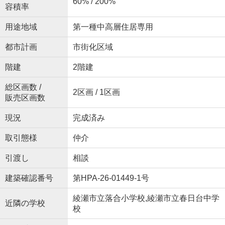
60% / 200%
容積率
用途地域
第一種中高層住居専用
都市計画
市街化区域
階建
2階建
総区画数 /
2区画 / 1区画
販売区画数
現況
完成済み
取引態様
仲介
引渡し
相談
建築確認番号
第HPA-26-01449-1号
綾瀬市立落合小学校,綾瀬市立春日台中学
近隣の学校
校