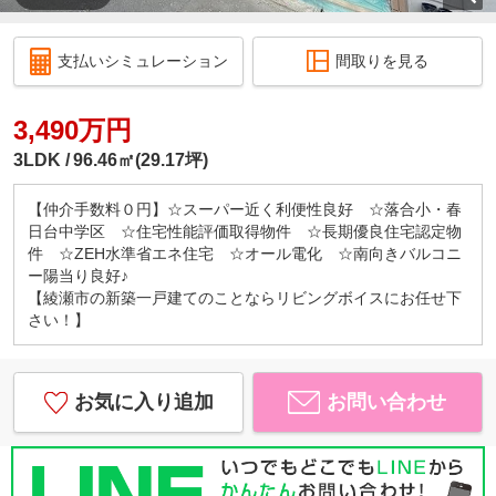
支払いシミュレーション
間取りを見る
3,490万円
3LDK
96.46㎡(29.17坪)
【仲介手数料０円】☆スーパー近く利便性良好 ☆落合小・春
日台中学区 ☆住宅性能評価取得物件 ☆長期優良住宅認定物
件 ☆ZEH水準省エネ住宅 ☆オール電化 ☆南向きバルコニ
ー陽当り良好♪
【綾瀬市の新築一戸建てのことならリビングボイスにお任せ下
さい！】
お気に入り追加
お問い合わせ