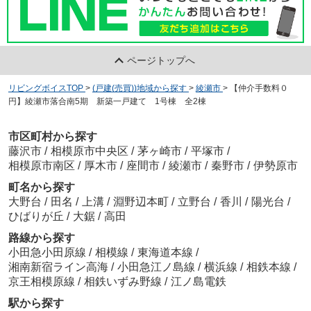
ページトップへ
リビングボイスTOP
>
(戸建(売買))地域から探す
>
綾瀬市
>
【仲介手数料０
円】綾瀬市落合南5期 新築一戸建て 1号棟 全2棟
市区町村から探す
藤沢市
/
相模原市中央区
/
茅ヶ崎市
/
平塚市
/
相模原市南区
/
厚木市
/
座間市
/
綾瀬市
/
秦野市
/
伊勢原市
町名から探す
大野台
/
田名
/
上溝
/
淵野辺本町
/
立野台
/
香川
/
陽光台
/
ひばりが丘
/
大鋸
/
高田
路線から探す
小田急小田原線
/
相模線
/
東海道本線
/
湘南新宿ライン高海
/
小田急江ノ島線
/
横浜線
/
相鉄本線
/
京王相模原線
/
相鉄いずみ野線
/
江ノ島電鉄
駅から探す