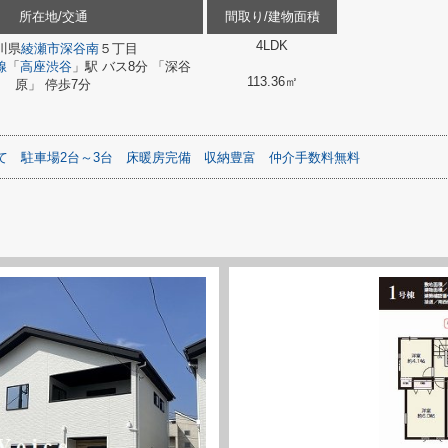
所在地/交通
間取り/建物面積
4LDK
川県
綾瀬市
深谷南
５丁目
線
「
高座渋谷
」駅 バス8分 「深谷
113.36㎡
原」 停歩7分
て
駐車場2台～3台
床暖房完備
収納豊富
仲介手数料無料