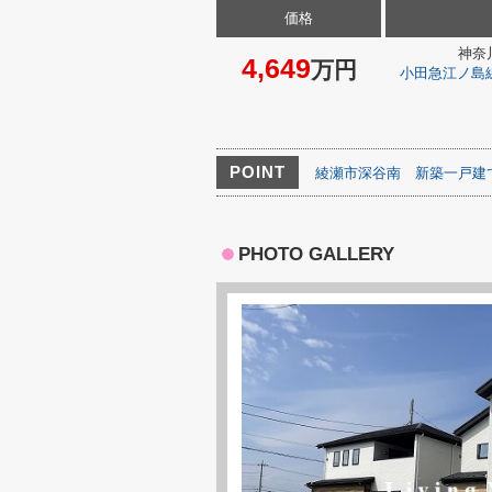
価格
神奈
4,649
万円
小田急江ノ島
POINT
綾瀬市深谷南
新築一戸建
PHOTO GALLERY