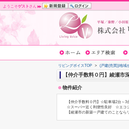
ようこそ
ゲスト
さん
リビングボイスTOP
>
(戸建(売買))地
【仲介手数料０円】綾瀬市深
物件紹介
【仲介手数料０円】☆駐車場2台～3
☆スーパー近く利便性良好 ☆エコ
【綾瀬市の新築一戸建てのことなら