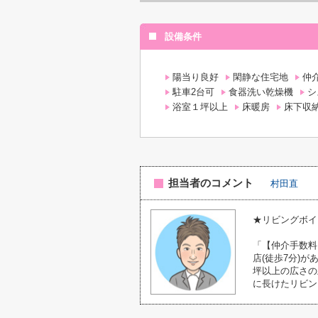
設備条件
陽当り良好
閑静な住宅地
仲
駐車2台可
食器洗い乾燥機
シ
浴室１坪以上
床暖房
床下収
担当者のコメント
村田直
★リビングボイ
「【仲介手数料
店(徒歩7分)
坪以上の広さの
に長けたリビン