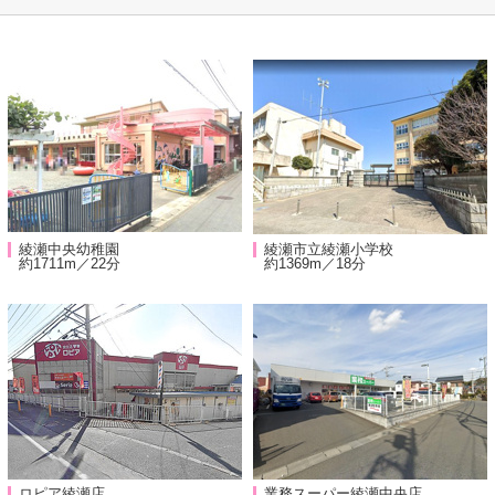
綾瀬中央幼稚園
綾瀬市立綾瀬小学校
約1711m／22分
約1369m／18分
ロピア綾瀬店
業務スーパー綾瀬中央店