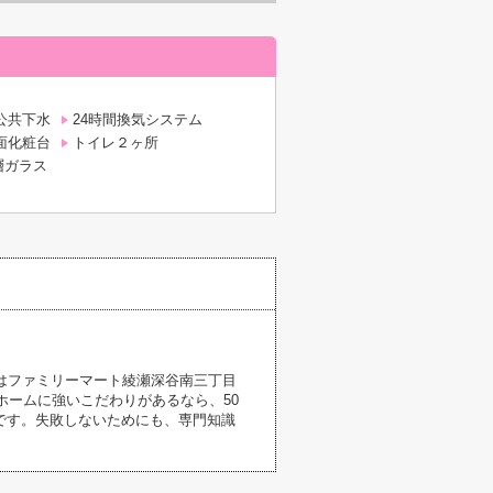
公共下水
24時間換気システム
面化粧台
トイレ２ヶ所
層ガラス
はファミリーマート綾瀬深谷南三丁目
ホームに強いこだわりがあるなら、50
です。失敗しないためにも、専門知識