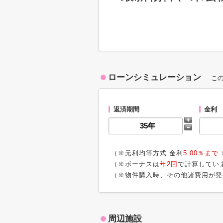
ローンシミュレーション
こ
返済期間
金利
（※元利均等方式 金利
5.00％まで
（※ボーナスは
年2回
で計算してい
（※物件購入時、その他諸費用が発
周辺施設