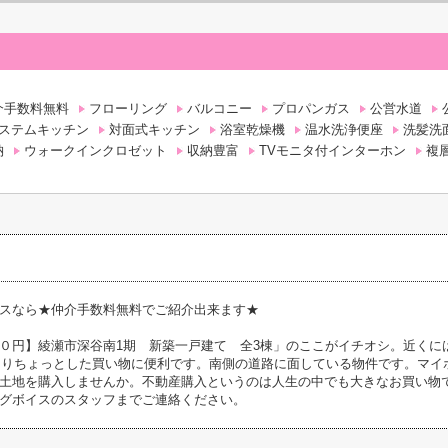
介手数料無料
フローリング
バルコニー
プロパンガス
公営水道
ステムキッチン
対面式キッチン
浴室乾燥機
温水洗浄便座
洗髪洗
納
ウォークインクロゼット
収納豊富
TVモニタ付インターホン
複
スなら★仲介手数料無料でご紹介出来ます★
０円】綾瀬市深谷南1期 新築一戸建て 全3棟」のここがイチオシ。近くに
がありちょっとした買い物に便利です。南側の道路に面している物件です。マイ
土地を購入しませんか。不動産購入というのは人生の中でも大きなお買い物
グボイスのスタッフまでご連絡ください。