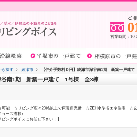
営業時間：10
域から探す
>
綾瀬市
>
【仲介手数料０円】綾瀬市深谷南1期 新築一戸建て 
谷南1期 新築一戸建て 1号棟 全3棟
台可能 ☆リビング広々20帖以上で床暖房完備 ☆ZEH水準省エネ住宅 
ジョーズ搭載♪
リビングボイスにお任せ下さい！】