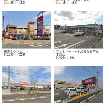
約1435m／18分
約1415m／18分
綾瀬タウンヒルズ
ファミリーマート綾瀬深谷南三
約1635m／21分
丁目店
約496m／7分