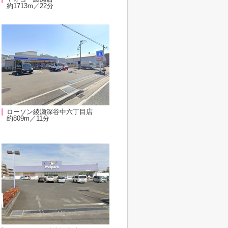
約1713m／22分
ローソン綾瀬深谷中六丁目店
約809m／11分