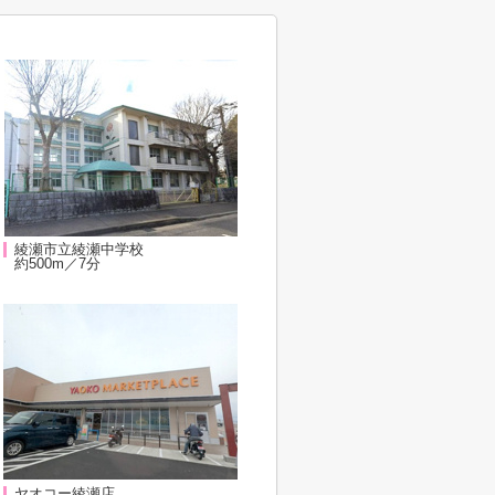
綾瀬市立綾瀬中学校
約500m／7分
ヤオコー綾瀬店