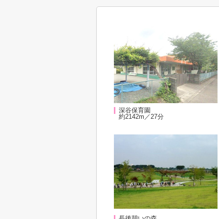
深谷保育園
約2142m／27分
長後憩いの森