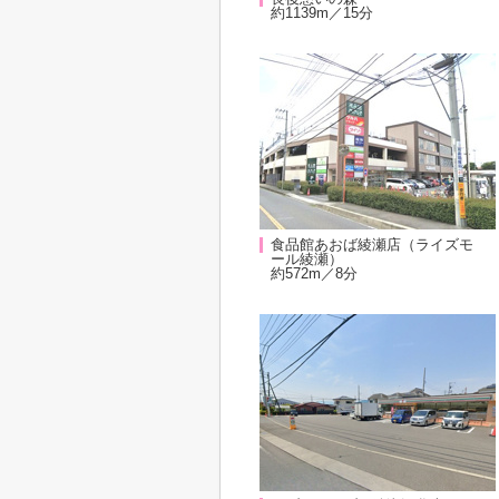
約1139m／15分
食品館あおば綾瀬店（ライズモ
ール綾瀬）
約572m／8分