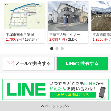
平塚市南金目第16 土地（売地）全15区画
平塚市入野 中古一戸建て
1,780
万
円
/ 157.84㎡
2,099
万
円
/ 2LDK
1,980
万
円
メールで共有する
LINEで共有する
ページトップへ