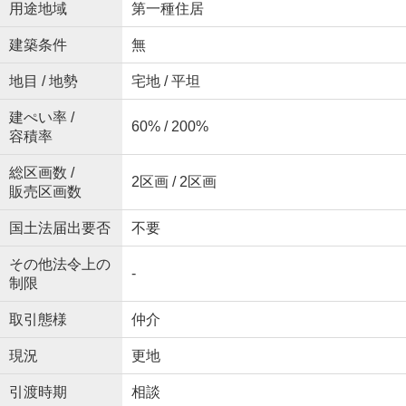
用途地域
第一種住居
建築条件
無
地目 / 地勢
宅地 / 平坦
建ぺい率 /
60% / 200%
容積率
総区画数 /
2区画 / 2区画
販売区画数
国土法届出要否
不要
その他法令上の
-
制限
取引態様
仲介
現況
更地
引渡時期
相談