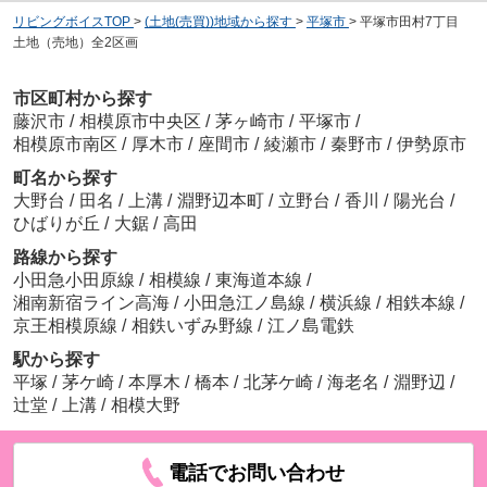
リビングボイスTOP
>
(土地(売買))地域から探す
>
平塚市
>
平塚市田村7丁目
土地（売地）全2区画
市区町村から探す
藤沢市
/
相模原市中央区
/
茅ヶ崎市
/
平塚市
/
相模原市南区
/
厚木市
/
座間市
/
綾瀬市
/
秦野市
/
伊勢原市
町名から探す
大野台
/
田名
/
上溝
/
淵野辺本町
/
立野台
/
香川
/
陽光台
/
ひばりが丘
/
大鋸
/
高田
路線から探す
小田急小田原線
/
相模線
/
東海道本線
/
湘南新宿ライン高海
/
小田急江ノ島線
/
横浜線
/
相鉄本線
/
京王相模原線
/
相鉄いずみ野線
/
江ノ島電鉄
駅から探す
平塚
/
茅ケ崎
/
本厚木
/
橋本
/
北茅ケ崎
/
海老名
/
淵野辺
/
辻堂
/
上溝
/
相模大野
電話でお問い合わせ