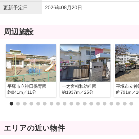
更新予定日
2026年08月20日
周辺施設
平塚市立神田保育園
一之宮相和幼稚園
平塚市立神
約841m／11分
約1937m／25分
約791m／1
エリアの近い物件