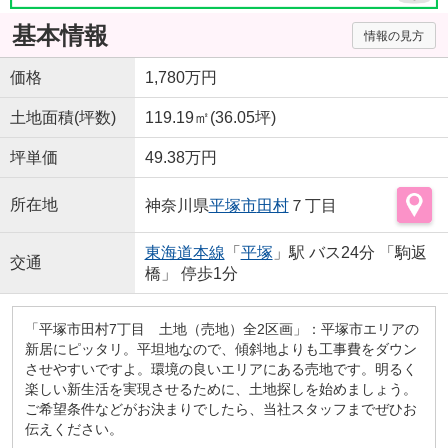
基本情報
情報の見方
価格
1,780万円
土地面積(坪数)
119.19㎡(36.05坪)
坪単価
49.38万円
所在地
神奈川県
平塚市
田村
７丁目
東海道本線
「
平塚
」駅 バス24分 「駒返
交通
橋」 停歩1分
「平塚市田村7丁目 土地（売地）全2区画」：平塚市エリアの
新居にピッタリ。平坦地なので、傾斜地よりも工事費をダウン
させやすいですよ。環境の良いエリアにある売地です。明るく
楽しい新生活を実現させるために、土地探しを始めましょう。
ご希望条件などがお決まりでしたら、当社スタッフまでぜひお
伝えください。