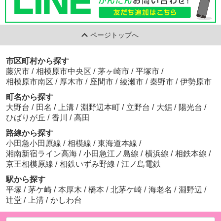
ページトップへ
市区町村から探す
藤沢市
/
相模原市中央区
/
茅ヶ崎市
/
平塚市
/
相模原市南区
/
厚木市
/
座間市
/
綾瀬市
/
秦野市
/
伊勢原市
町名から探す
大野台
/
田名
/
上溝
/
淵野辺本町
/
立野台
/
大鋸
/
陽光台
/
ひばりが丘
/
香川
/
高田
路線から探す
小田急小田原線
/
相模線
/
東海道本線
/
湘南新宿ライン高海
/
小田急江ノ島線
/
横浜線
/
相鉄本線
/
京王相模原線
/
相鉄いずみ野線
/
江ノ島電鉄
駅から探す
平塚
/
茅ケ崎
/
本厚木
/
橋本
/
北茅ケ崎
/
海老名
/
淵野辺
/
辻堂
/
上溝
/
かしわ台