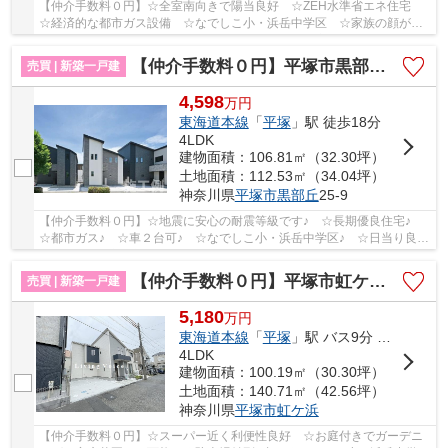
【仲介手数料０円】☆全室南向きで陽当良好 ☆ZEH水準省エネ住宅
☆経済的な都市ガス設備 ☆なでしこ小・浜岳中学区 ☆家族の顔が見
えるリビング階段採用 ☆あると便利な外シャワー完備...
【仲介手数料０円】平塚市黒部丘第1 新築一戸建て 全2棟
売買 | 新築一戸建
4,598
万
円
東海道本線
「
平塚
」駅 徒歩18分
4LDK
建物面積：106.81㎡（32.30坪）
土地面積：112.53㎡（34.04坪）
神奈川県
平塚市
黒部丘
25-9
【仲介手数料０円】☆地震に安心の耐震等級です♪ ☆長期優良住宅♪
☆都市ガス♪ ☆車２台可♪ ☆なでしこ小・浜岳中学区♪ ☆日当り良好
です♪ 【平塚市の新築一戸建ての事ならリビングボイ...
【仲介手数料０円】平塚市虹ケ浜 新築一戸建て 全2棟
売買 | 新築一戸建
5,180
万
円
東海道本線
「
平塚
」駅 バス9分 「浜岳」 停歩5分
4LDK
建物面積：100.19㎡（30.30坪）
土地面積：140.71㎡（42.56坪）
神奈川県
平塚市
虹ケ浜
【仲介手数料０円】☆スーパー近く利便性良好 ☆お庭付きでガーデニ