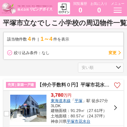
閲覧履歴
お気に入り
メニュー
0
0
平塚市立なでしこ小学校の周辺物件一覧
4
1～4
該当物件数
件
件を表示
変更
絞り込み条件：
なし
【仲介手数料０円】平塚市花水台 新築一戸建て
売買 | 新築一戸建
3,780
万
円
東海道本線
「
平塚
」駅 徒歩27分
3LDK
建物面積：91.29㎡（27.61坪）
土地面積：80.57㎡（24.37坪）
神奈川県
平塚市
花水台