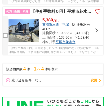
ングや家庭菜園など可能 ☆駐車場並列2台 ☆なでしこ小・浜岳中学
区 ☆玄関土間収納完備 ☆耐震構造+制震ダンパーで...
【仲介手数料０円】平塚市花水台 新築一戸建て
売買 | 新築一戸建
5,380
万
円
東海道本線
「
平塚
」駅 徒歩24分
4LDK
建物面積：100.83㎡（30.50坪）
土地面積：138.50㎡（41.89坪）
神奈川県
平塚市
花水台
【仲介手数料０円】☆南向きリビングは開放感のある吹抜け採用 ☆駐
車場2台可能 ☆多目的に利用可能な庭スペースあり ☆なでしこ小・浜
岳中学区 ☆スーパー近く利便性良好 ☆天候に左右...
4
1～4
該当物件数
件
件を表示
変更
絞り込み条件：
なし