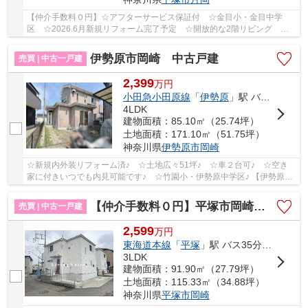
【仲介手数料０円】☆アフターサービス保証付 ☆金目小・金目中学
区 ☆2026.6月新規リフォーム完了予定 ☆開放的な2階リビング ☆
リビングイン階段 ☆コンビニ徒歩圏内♪ 【平塚市の中古...
伊勢原市岡崎 中古戸建
売買 | 中古一戸建
2,399
万
円
小田急小田原線
「
伊勢原
」駅 バス10分 「御岳」 停歩4分
4LDK
建物面積：85.10㎡（25.74坪）
土地面積：171.10㎡（51.75坪）
神奈川県
伊勢原市
岡崎
☆新規内外装リフォーム済♪ ☆土地広々51坪♪ ☆車２台可♪ ☆空き
家に付きいつでも内見可能です♪ ☆竹園小・伊勢原中学区♪ 【伊勢原市
の中古戸建の事ならリビングボイスにお任せ下さい！】
【仲介手数料０円】平塚市岡崎 中古戸建
売買 | 中古一戸建
2,599
万
円
東海道本線
「
平塚
」駅 バス35分 「御岳」 停歩7分
3LDK
建物面積：91.90㎡（27.79坪）
土地面積：115.33㎡（34.88坪）
神奈川県
平塚市
岡崎