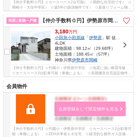
【仲介手数料０円】☆カースペース2台可能♪ ☆閑静な住宅街です♪ ☆
岡崎小・大住中学区♪ ☆築5年の築浅物件です♪ ☆新規リフォーム物件
♪ 【平塚市の中古戸建の事ならリビングボイスにお...
【仲介手数料０円】伊勢原市岡崎2期 新築一戸建て
売買 | 新築一戸建
3,180
万
円
小田急小田原線
「
伊勢原
」駅 徒歩21分
4LDK
建物面積：98.12㎡（29.68坪）
土地面積：188.45㎡（57坪）
神奈川県
伊勢原市
岡崎
【仲介手数料０円】☆竹園小・伊勢原中学区 ☆地震に強い耐震等級
☆カースペース3台駐車可能（車種による） ☆長期優良住宅認定物件
☆SIC・床下収納など収納スペース豊富 ☆コンビニ...
会員物件
会員登録をして限定物件を見る
【仲介手数料０円】☆竹園小・伊勢原中学区 ☆カースペース2台駐車可
能（車種による） ☆ZEH水準省エネ住宅 ☆経済的な都市ガス設備