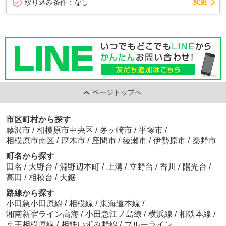
変更
絞り込み条件：
なし
ページトップへ
市区町村から探す
藤沢市
/
相模原市中央区
/
茅ヶ崎市
/
平塚市
/
相模原市南区
/
厚木市
/
座間市
/
綾瀬市
/
伊勢原市
/
秦野市
町名から探す
田名
/
大野台
/
淵野辺本町
/
上溝
/
立野台
/
香川
/
陽光台
/
高田
/
相模台
/
大鋸
路線から探す
小田急小田原線
/
相模線
/
東海道本線
/
湘南新宿ライン高海
/
小田急江ノ島線
/
横浜線
/
相鉄本線
/
京王相模原線
/
相鉄いずみ野線
/
ブルーライン