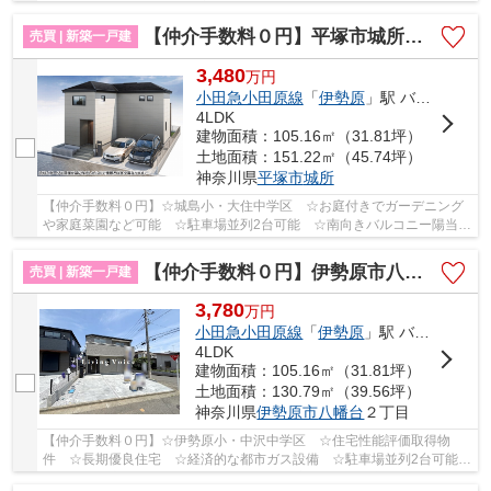
☆WICなど収納スペース豊富 ☆コンビニ徒歩圏内にあ...
【仲介手数料０円】平塚市城所 新築一戸建て
売買 | 新築一戸建
3,480
万
円
小田急小田原線
「
伊勢原
」駅 バス7分 「大住中学校前」 停歩9分
4LDK
建物面積：105.16㎡（31.81坪）
土地面積：151.22㎡（45.74坪）
神奈川県
平塚市
城所
【仲介手数料０円】☆城島小・大住中学区 ☆お庭付きでガーデニング
や家庭菜園など可能 ☆駐車場並列2台可能 ☆南向きバルコニー陽当り
良好 ☆収納豊富な間取り ☆ZEH水準省エネ住宅♪ ...
【仲介手数料０円】伊勢原市八幡台2丁目 新築一戸建て 3号棟 全3棟
売買 | 新築一戸建
3,780
万
円
小田急小田原線
「
伊勢原
」駅 バス8分 「団地南口（伊勢原市）」 停歩4分
4LDK
建物面積：105.16㎡（31.81坪）
土地面積：130.79㎡（39.56坪）
神奈川県
伊勢原市
八幡台
２丁目
【仲介手数料０円】☆伊勢原小・中沢中学区 ☆住宅性能評価取得物
件 ☆長期優良住宅 ☆経済的な都市ガス設備 ☆駐車場並列2台可能
☆リビング広々17帖 ☆ZEH水準省エネ住宅♪ 【伊勢原市...