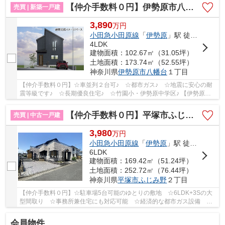
【仲介手数料０円】伊勢原市八幡台3期 1号棟 新築一戸建て
売買 | 新築一戸建
3,890
万
円
小田急小田原線
「
伊勢原
」駅 徒歩19分
4LDK
建物面積：102.67㎡（31.05坪）
土地面積：173.74㎡（52.55坪）
神奈川県
伊勢原市
八幡台
１丁目
【仲介手数料０円】☆車並列２台可♪ ☆都市ガス♪ ☆地震に安心の耐
震等級です♪ ☆長期優良住宅♪ ☆竹園小・伊勢原中学区♪ 【伊勢原市
の新築一戸建ての事ならリビングボイスにお任せ下さ...
【仲介手数料０円】平塚市ふじみ野2丁目 中古一戸建て
売買 | 中古一戸建
3,980
万
円
小田急小田原線
「
伊勢原
」駅 徒歩34分
6LDK
建物面積：169.42㎡（51.24坪）
土地面積：252.72㎡（76.44坪）
神奈川県
平塚市
ふじみ野
２丁目
【仲介手数料０円】☆駐車場5台可能のゆとりの敷地 ☆6LDK+3Sの大
型間取り ☆事務所兼住宅にも対応可能 ☆経済的な都市ガス設備 ☆
岡崎小・大住中学区 ☆BBQの可能な広々としたルーフバ...
会員物件