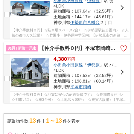
小田急小田原線
「
伊勢原
」駅 徒歩17分
4LDK
建物面積：107.64㎡（32.56坪）
土地面積：144.17㎡（43.61坪）
神奈川県
伊勢原市
八幡台
２丁目
【仲介手数料０円】☆駐車場スペース2台♪ ☆伊勢原駅徒歩圏内♪ ☆人
気の都市ガス設備♪ ☆竹園小・伊勢原中学区内♪ 【伊勢原市の新築一戸
建てのことならリビングボイスにお任せ下さい！】
【仲介手数料０円】平塚市岡崎 新築一戸建て
売買 | 新築一戸建
4,380
万
円
小田急小田原線
「
伊勢原
」駅 バス14分 「王御住グランド前」 停歩5分
4LDK
建物面積：107.52㎡（32.52坪）
土地面積：198.81㎡（60.14坪）
神奈川県
平塚市
岡崎
【仲介手数料０円】☆地震に安心の耐震等級です♪ ☆長期優良住宅♪
☆都市ガス♪ ☆車3台可♪ ☆土地広々60坪♪ ☆充実の設備♪ 【平塚市
の新築一戸建ての事ならリビングボイスにお任せ下さ...
13
1～13
該当物件数
件
件を表示