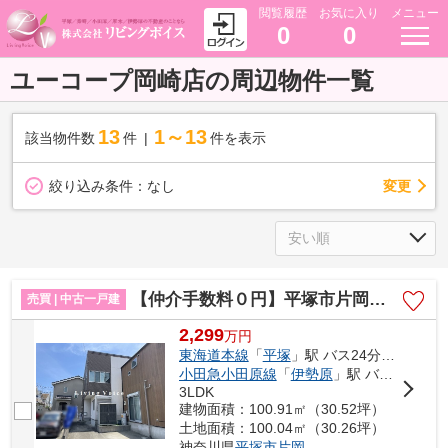
閲覧履歴
お気に入り
メニュー
0
0
ユーコープ岡崎店の周辺物件一覧
13
1～13
該当物件数
件
件を表示
変更
絞り込み条件：
なし
【仲介手数料０円】平塚市片岡 中古一戸建て
売買 | 中古一戸建
2,299
万
円
東海道本線
「
平塚
」駅 バス24分 「片岡（神奈川県）」 停歩9分
小田急小田原線
「
伊勢原
」駅 バス21分 「平塚西郵便局前」 停歩3分
3LDK
建物面積：100.91㎡（30.52坪）
土地面積：100.04㎡（30.26坪）
神奈川県
平塚市
片岡