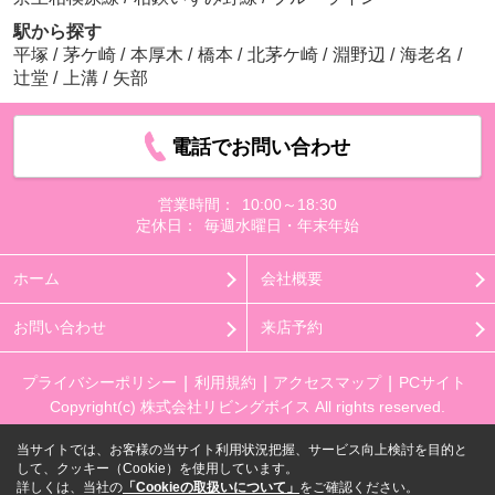
駅から探す
平塚
/
茅ケ崎
/
本厚木
/
橋本
/
北茅ケ崎
/
淵野辺
/
海老名
/
辻堂
/
上溝
/
矢部
電話でお問い合わせ
営業時間：
10:00～18:30
定休日：
毎週水曜日・年末年始
ホーム
会社概要
お問い合わせ
来店予約
プライバシーポリシー
利用規約
アクセスマップ
PCサイト
Copyright(c) 株式会社リビングボイス All rights reserved.
当サイトでは、お客様の当サイト利用状況把握、サービス向上検討を目的と
して、クッキー（Cookie）を使用しています。
詳しくは、当社の
「Cookieの取扱いについて」
をご確認ください。