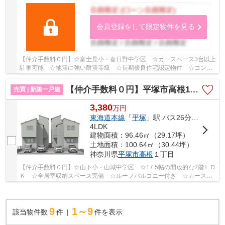
会員登録をして限定物件を見る
【仲介手数料０円】☆富士見小・春日野中学区 ☆カースペース3台以上
駐車可能 ☆地震に強い耐震等級 ☆長期優良住宅認定物件 ☆コンビ
ニ徒歩圏内 ☆収納スペース豊富♪ 【平塚市の新築一...
【仲介手数料０円】平塚市高根1丁目 新築一戸建て 全2棟
売買 | 新築一戸建
3,380
万
円
東海道本線
「
平塚
」駅 バス26分 「山下（平塚市）」 停歩3分
4LDK
建物面積：96.46㎡（29.17坪）
土地面積：100.64㎡（30.44坪）
神奈川県
平塚市
高根
１丁目
【仲介手数料０円】☆山下小・山城中学区 ☆17.5帖の開放的な2階ＬＤ
Ｋ ☆全居室収納スペース完備 ☆ルーフバルコニー付き ☆カースペ
ース並列2台駐車可能（車種による） ☆リビングイ...
9
1～9
該当物件数
件
件を表示