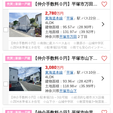
【仲介手数料０円】平塚市万田第8 新築一戸建て
売買 | 新築一戸建
2,780
万
円
東海道本線
「
平塚
」駅 バス22分 「上万田（神奈川県）」 停歩5分
4LDK
建物面積：95.57㎡（28.90坪）
土地面積：131.97㎡（39.92坪）
神奈川県
平塚市
万田
２丁目
【仲介手数料０円】☆南側に庭スペースあり ☆勝原小・山城中学区
☆ZEH水準省エネ住宅 ☆駐車場2台可能 ☆雨でも安心のインナーバ
ルコニー ☆耐震＋制震装置設置で地震に強い家♪ 【平...
【仲介手数料０円】平塚市山下第15 新築一戸建て 全4棟
売買 | 新築一戸建
3,080
万
円
東海道本線
「
平塚
」駅 バス10分 「山下（平塚市）」 停歩4分
4LDK
建物面積：93.96㎡（28.42坪）
土地面積：118.98㎡（35.99坪）
神奈川県
平塚市
山下
【仲介手数料０円】☆駐車場2台～3台可能 ☆経済的な都市ガス設備
☆ZEH水準省エネ住宅 ☆山下小・山城中学区 ☆耐震等級3+制震装置
で地震に強い家 ☆コンビニ徒歩圏内♪ 【平塚市の新築...
【仲介手数料０円】平塚市中里第6 新築一戸建て 1号棟 全2棟
売買 | 新築一戸建