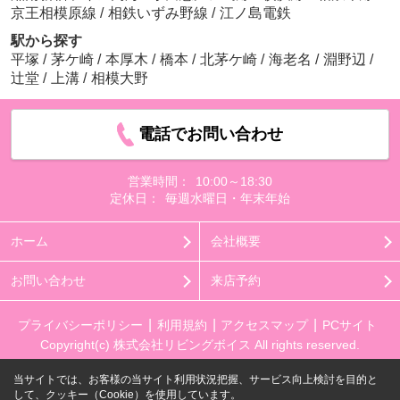
京王相模原線
/
相鉄いずみ野線
/
江ノ島電鉄
駅から探す
平塚
/
茅ケ崎
/
本厚木
/
橋本
/
北茅ケ崎
/
海老名
/
淵野辺
/
辻堂
/
上溝
/
相模大野
電話でお問い合わせ
営業時間：
10:00～18:30
定休日：
毎週水曜日・年末年始
ホーム
会社概要
お問い合わせ
来店予約
プライバシーポリシー
利用規約
アクセスマップ
PCサイト
Copyright(c) 株式会社リビングボイス All rights reserved.
当サイトでは、お客様の当サイト利用状況把握、サービス向上検討を目的と
して、クッキー（Cookie）を使用しています。