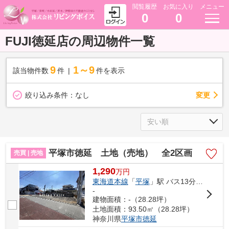
閲覧履歴
お気に入り
メニュー
0
0
FUJI徳延店の周辺物件一覧
9
1～9
該当物件数
件
件を表示
変更
絞り込み条件：
なし
平塚市徳延 土地（売地） 全2区画
売買 | 売地
1,290
万
円
東海道本線
「
平塚
」駅 バス13分 「バス停」 停歩5分
-
建物面積：-（28.28坪）
土地面積：93.50㎡（28.28坪）
神奈川県
平塚市
徳延