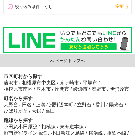
変更
絞り込み条件：
なし
ページトップへ
市区町村から探す
藤沢市
/
相模原市中央区
/
茅ヶ崎市
/
平塚市
/
相模原市南区
/
厚木市
/
座間市
/
綾瀬市
/
秦野市
/
伊勢原市
町名から探す
大野台
/
田名
/
上溝
/
淵野辺本町
/
立野台
/
香川
/
陽光台
/
ひばりが丘
/
大鋸
/
高田
路線から探す
小田急小田原線
/
相模線
/
東海道本線
/
湘南新宿ライン高海
/
小田急江ノ島線
/
横浜線
/
相鉄本線
/