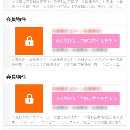
☆近隣は商業施設充実で生活便利な住環境 ☆建築条件なし売地 ☆松
延小・金旭中学区 ☆閑静な住宅地♪ 【平塚市の土地（売地）のことな
らリビングボイスにお任せ下さい！】
会員物件
会員登録をして限定物件を見る
☆勝原小・山城中学区 ☆建築条件なし・お好きなハウスメーカーで建
築可能 ☆高台につき眺望良好 ☆開放的で閑静住宅地 ☆コンビニ徒
歩圏内にあり 【平塚市の土地（売地）のことならリ...
会員物件
会員登録をして限定物件を見る
☆お好きなハウスメーカーで建てられます♪ ☆地下駐車場2台分ありま
す♪ ☆スーパー・コンビニ・ドラックストアも近く毎日の生活に便利で
す♪ ☆角地なので陽当り良好です♪ 【平塚市の土...