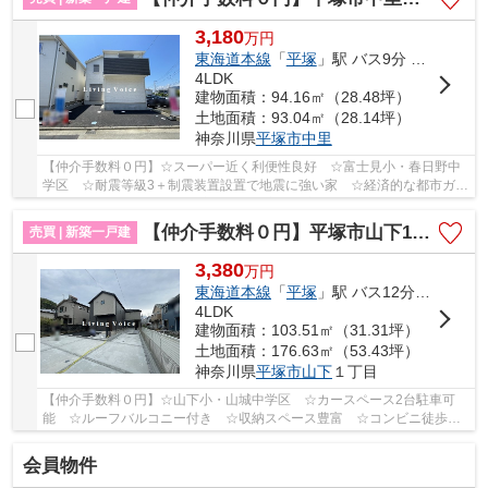
3,180
万
円
東海道本線
「
平塚
」駅 バス9分 「上平塚」 停歩1分
4LDK
建物面積：94.16㎡（28.48坪）
土地面積：93.04㎡（28.14坪）
神奈川県
平塚市
中里
【仲介手数料０円】☆スーパー近く利便性良好 ☆富士見小・春日野中
学区 ☆耐震等級3＋制震装置設置で地震に強い家 ☆経済的な都市ガス
設備 ☆ZEH水準省エネ住宅 ☆全居室収納完備♪ 【...
【仲介手数料０円】平塚市山下1丁目第1期 新築一戸建て 全2棟
売買 | 新築一戸建
3,380
万
円
東海道本線
「
平塚
」駅 バス12分 「山下」 停歩8分
4LDK
建物面積：103.51㎡（31.31坪）
土地面積：176.63㎡（53.43坪）
神奈川県
平塚市
山下
１丁目
【仲介手数料０円】☆山下小・山城中学区 ☆カースペース2台駐車可
能 ☆ルーフバルコニー付き ☆収納スペース豊富 ☆コンビニ徒歩圏
内にあり生活便利♪ 【平塚市の新築一戸建てのことな...
会員物件