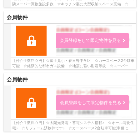
隣スーパー買物施設多数 ☆キッチン裏に大型収納スペース完備 ☆便
利＆充実の内部装備 ☆地震に安心の耐震等級3♪ 【...
会員物件
会員登録をして限定物件を見る
【仲介手数料０円】☆富士見小・春日野中学区 ☆カースペース2台駐車
可能 ☆経済的な都市ガス設備 ☆地震に強い耐震等級 ☆スーパー近
く利便性良好 ☆各居室収納スペースあり ☆閑静な...
会員物件
会員登録をして限定物件を見る
【仲介手数料０円】☆太陽光発電・蓄電システム搭載♪ ☆オール電化住
宅♪ ☆リフォーム済物件です♪ ☆カースペース2台駐車可能(車種によ
る）♪ ☆スーパー・コンビニ・ドラッグストア徒歩...