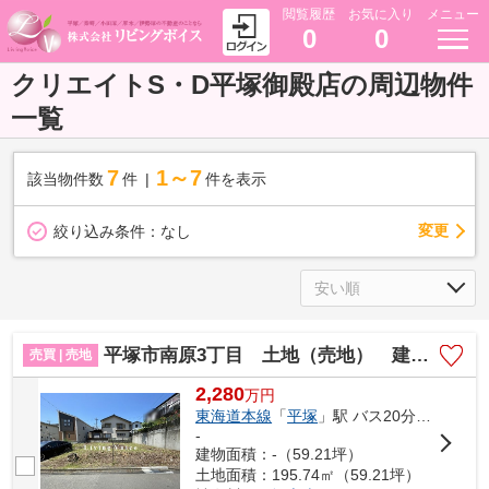
閲覧履歴
お気に入り
メニュー
0
0
クリエイトS・D平塚御殿店の周辺物件
一覧
7
1～7
該当物件数
件
件を表示
変更
絞り込み条件：
なし
平塚市南原3丁目 土地（売地） 建築条件なし
売買 | 売地
2,280
万
円
東海道本線
「
平塚
」駅 バス20分 「南原土手」 停歩5分
-
建物面積：-（59.21坪）
土地面積：195.74㎡（59.21坪）