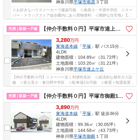
神奈川県
平塚市
南原
３丁目
☆お好きなハウスメーカーで建築可能 ☆南原小・中原中学区 ☆スー
パー・ドラッグストア徒歩圏内にあり買物便利 ☆閑静な住宅地♪ 【平
塚市の土地（売地）のことならリビングボイスにお...
【仲介手数料０円】平塚市達上ヶ丘第4 新築一戸建て 2号棟 全2棟
売買 | 新築一戸建
3,280
万
円
東海道本線
「
平塚
」駅 バス15分 「向原（平塚市）」 停歩3分
4LDK
建物面積：104.89㎡（31.72坪）
土地面積：103.20㎡（31.21坪）
神奈川県
平塚市
達上ケ丘
【仲介手数料０円】☆スーパー近く利便性良好 ☆経済的な都市ガス設
備 ☆富士見小・春日野中学区 ☆駐車場2台可能 ☆耐震＋制震装置設
置で地震に強い家 ☆住宅性能評価取得物件♪ 【平塚...
【仲介手数料０円】平塚市御殿16期 新築一戸建て 全3棟
売買 | 新築一戸建
3,890
万
円
東海道本線
「
平塚
」駅 徒歩36分
4LDK
建物面積：99.36㎡（30.05坪）
土地面積：144.58㎡（43.73坪）
神奈川県
平塚市
御殿
１丁目