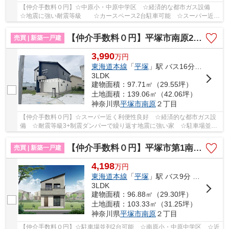
【仲介手数料０円】☆中原小・中原中学区 ☆経済的な都市ガス設備
☆地震に強い耐震等級 ☆カースペース2台駐車可能 ☆スーパー近く
利便性良好 ☆各居室収納スペース完備♪ 【平塚市の...
【仲介手数料０円】平塚市南原2丁目 新築一戸建て 全6棟
売買 | 新築一戸建
3,990
万
円
東海道本線
「
平塚
」駅 バス16分 「南原（平塚市）」 停歩4分
3LDK
建物面積：97.71㎡（29.55坪）
土地面積：139.06㎡（42.06坪）
神奈川県
平塚市
南原
２丁目
【仲介手数料０円】☆スーパー近く利便性良好 ☆経済的な都市ガス設
備 ☆耐震等級3+制震ダンパーで繰り返す地震に強い家 ☆駐車場並列
2台可能 ☆南原小・中原中学区 ☆全6区画の新規開...
【仲介手数料０円】平塚市第1南原 新築一戸建て
売買 | 新築一戸建
4,198
万
円
東海道本線
「
平塚
」駅 バス9分 「南原（平塚市）」 停歩4分
3LDK
建物面積：96.88㎡（29.30坪）
土地面積：103.33㎡（31.25坪）
神奈川県
平塚市
南原
２丁目
【仲介手数料０円】☆駐車場並列2台可能 ☆南原小・中原中学区 ☆近