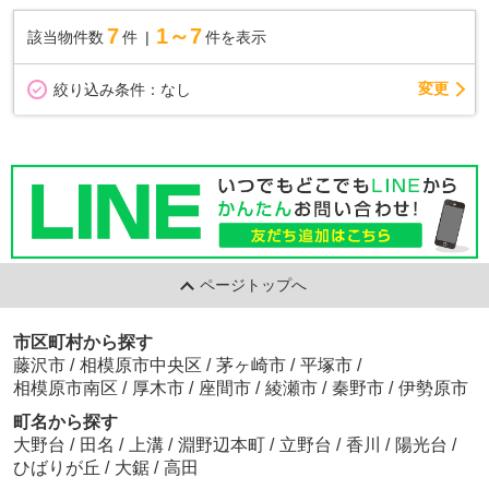
7
1～7
該当物件数
件
件を表示
変更
絞り込み条件：
なし
ページトップへ
市区町村から探す
藤沢市
/
相模原市中央区
/
茅ヶ崎市
/
平塚市
/
相模原市南区
/
厚木市
/
座間市
/
綾瀬市
/
秦野市
/
伊勢原市
町名から探す
大野台
/
田名
/
上溝
/
淵野辺本町
/
立野台
/
香川
/
陽光台
/
ひばりが丘
/
大鋸
/
高田