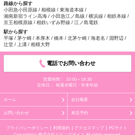
路線から探す
小田急小田原線
/
相模線
/
東海道本線
/
湘南新宿ライン高海
/
小田急江ノ島線
/
横浜線
/
相鉄本線
/
京王相模原線
/
相鉄いずみ野線
/
江ノ島電鉄
駅から探す
平塚
/
茅ケ崎
/
本厚木
/
橋本
/
北茅ケ崎
/
海老名
/
淵野辺
/
辻堂
/
上溝
/
相模大野
電話でお問い合わせ
営業時間：
10:00～18:30
定休日：
毎週水曜日・年末年始
ホーム
会社概要
お問い合わせ
来店予約
プライバシーポリシー
利用規約
アクセスマップ
PCサイト
Copyright(c) 株式会社リビングボイス All rights reserved.