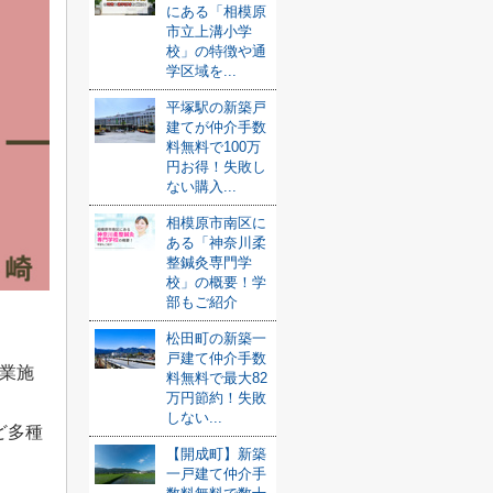
にある「相模原
市立上溝小学
校」の特徴や通
学区域を...
平塚駅の新築戸
建てが仲介手数
料無料で100万
円お得！失敗し
ない購入...
相模原市南区に
ある「神奈川柔
整鍼灸専門学
校」の概要！学
部もご紹介
松田町の新築一
戸建て仲介手数
業施
料無料で最大82
万円節約！失敗
しない...
ど多種
【開成町】新築
一戸建て仲介手