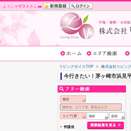
ようこそ
ゲスト
さん
リビングボイスTOP
>
株式会社リビン
今行きたい！茅ヶ崎市浜見
種別
エリア| 駅
価格
面積
-
件該当