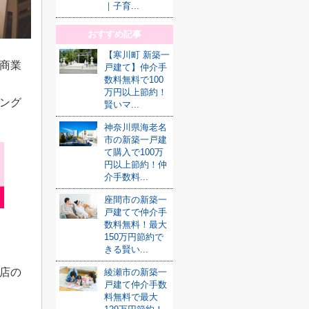
｜子育...
おすすめ記事
【寒川町 新築一
商業
戸建て】仲介手
数料無料で100
万円以上節約！
ング
賢いマ...
神奈川県海老名
市の新築一戸建
て購入で100万
円以上節約！仲
介手数料...
座間市の新築一
戸建てで仲介手
数料無料！最大
150万円節約で
きる賢い...
店の
綾瀬市の新築一
戸建て仲介手数
料無料で最大