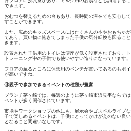
各フロアに授乳室があり、ミルク用のお湯なども調達するこ
できます。
おむつを替えるための台もあり、長時間の滞在でも安心して
すことができます。
また、広めのキッズスペースにはたくさんの本やおもちゃが
てあり、買い物に飽きてしまった子供の気分転換も図ること
きます。
設置された子供用のトイレは便座が低く設定されており、ト
トレーニング中の子供でも使いやすい造りになっています。
フロアの至るところに休憩用のベンチが置いてあるのもポイ
が高いですね。
③親子で参加できるイベントの種類が豊富
ブランチ茅ヶ崎では、毎週のように茅ヶ崎市浜見平ならでは
ベントが多く開催されています。
市場やワークショップの他にも、展示会やゴスペルライブな
子で楽しめるイベントは、子供にとってかけがえのない良い
となること間違いなしです。