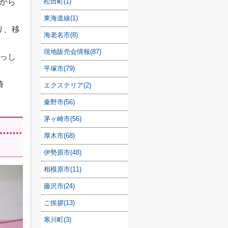
松田町(1)
から
東海道線(1)
り、移
海老名市(8)
現地販売会情報(87)
っし
平塚市(79)
崎
エクステリア(2)
秦野市(56)
茅ヶ崎市(56)
厚木市(68)
伊勢原市(48)
相模原市(11)
藤沢市(24)
ご挨拶(13)
寒川町(3)