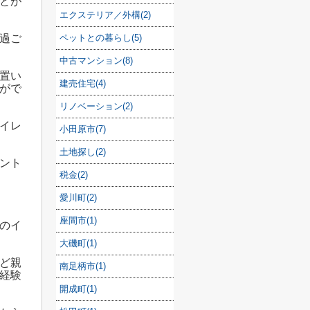
とが
エクステリア／外構(2)
ペットとの暮らし(5)
過ご
中古マンション(8)
置い
建売住宅(4)
がで
リノベーション(2)
イレ
小田原市(7)
土地探し(2)
ント
税金(2)
愛川町(2)
座間市(1)
のイ
大磯町(1)
ど親
南足柄市(1)
経験
開成町(1)