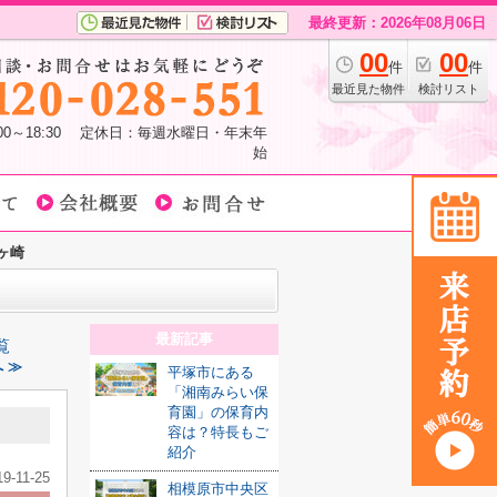
最終更新：2026年08月06日
00
00
件
件
最近見た物件
検討リスト
:00～18:30 定休日：毎週水曜日・年末年
始
ヶ崎
最新記事
覧
 ≫
平塚市にある
「湘南みらい保
育園」の保育内
容は？特長もご
紹介
19-11-25
相模原市中央区