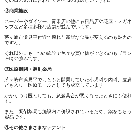
その日の気分に合わせて選べるのは嬉しいですね。
②
商業施設
スーパーやダイソー、青果店の他に衣料品店や花屋・メガネ
ップなど多種多様な店舗が並んでいます。
茅ヶ崎市浜見平付近で採れた新鮮な食品が変えるのも魅力の
ですね。
それ以外にも一つの施設で色々な買い物ができるのもブラン
ヶ崎の強みです。
③医療機関・調剤薬局
茅ヶ崎市浜見平でもともと開業していた小児科や内科、皮膚
ども入り、医療モールとしても成立しています。
かかりつけ医としても、急遽具合が悪くなったときにも便利
す。
また、調剤薬局も施設内に併設されているため、薬をもらう
容易です。
④その他さまざまなテナント