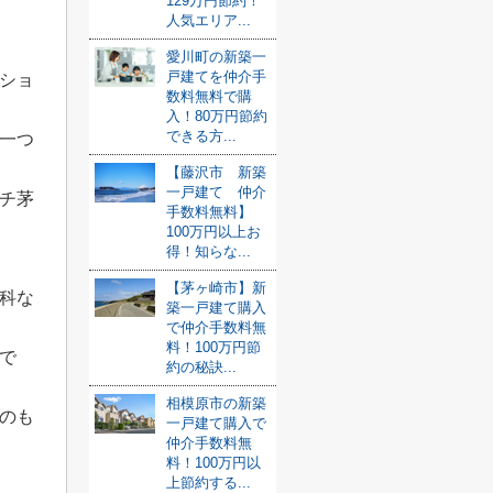
129万円節約！
人気エリア...
愛川町の新築一
戸建てを仲介手
ショ
数料無料で購
入！80万円節約
できる方...
一つ
【藤沢市 新築
一戸建て 仲介
チ茅
手数料無料】
100万円以上お
得！知らな...
【茅ヶ崎市】新
科な
築一戸建て購入
で仲介手数料無
料！100万円節
で
約の秘訣...
相模原市の新築
のも
一戸建て購入で
仲介手数料無
料！100万円以
上節約する...