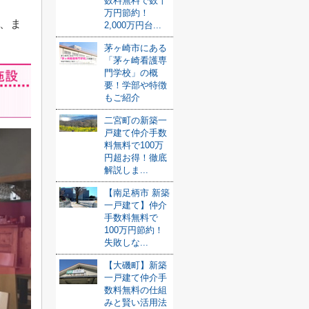
数料無料で数十
万円節約！
、ま
2,000万円台...
茅ヶ崎市にある
「茅ヶ崎看護専
門学校」の概
要！学部や特徴
もご紹介
二宮町の新築一
戸建て仲介手数
料無料で100万
円超お得！徹底
解説しま...
【南足柄市 新築
一戸建て】仲介
手数料無料で
100万円節約！
失敗しな...
【大磯町】新築
一戸建て仲介手
数料無料の仕組
みと賢い活用法