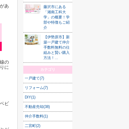
があ
藤沢市にある
「湘南工科大
学」の概要！学
部や特徴もご紹
介
【伊勢原市】新
築一戸建て仲介
手数料無料の仕
組みと賢い購入
方法！...
線の
りに
カテゴリ
一戸建て(7)
リフォーム(7)
DIY(1)
ベビ
不動産売却(38)
仲介手数料(1)
二宮町(2)