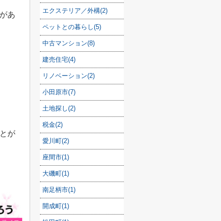
エクステリア／外構(2)
があ
ペットとの暮らし(5)
中古マンション(8)
建売住宅(4)
リノベーション(2)
小田原市(7)
土地探し(2)
税金(2)
とが
愛川町(2)
座間市(1)
大磯町(1)
南足柄市(1)
開成町(1)