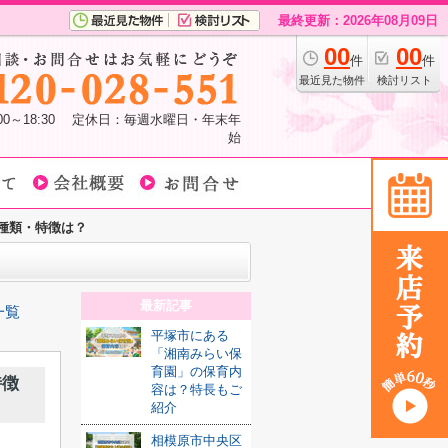
最終更新：2026年08月09日
00
00
件
件
最近見た物件
検討リスト
:00～18:30 定休日：毎週水曜日・年末年
始
種類・特徴は？
最新記事
一覧
平塚市にある
「湘南みらい保
育園」の保育内
特徴
容は？特長もご
紹介
相模原市中央区