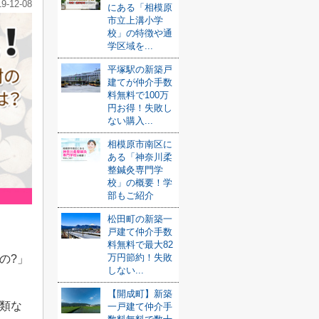
19-12-08
にある「相模原
市立上溝小学
校」の特徴や通
学区域を...
平塚駅の新築戸
建てが仲介手数
料無料で100万
円お得！失敗し
ない購入...
相模原市南区に
ある「神奈川柔
整鍼灸専門学
校」の概要！学
部もご紹介
松田町の新築一
戸建て仲介手数
料無料で最大82
万円節約！失敗
の
?
」
しない...
【開成町】新築
類な
一戸建て仲介手