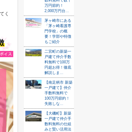
数料無料で数十
万円節約！
2,000万円台...
てく
茅ヶ崎市にある
「茅ヶ崎看護専
門学校」の概
要！学部や特徴
もご紹介
二宮町の新築一
戸建て仲介手数
料無料で100万
円超お得！徹底
解説しま...
【南足柄市 新築
一戸建て】仲介
手数料無料で
100万円節約！
失敗しな...
【大磯町】新築
一戸建て仲介手
数料無料の仕組
みと賢い活用法