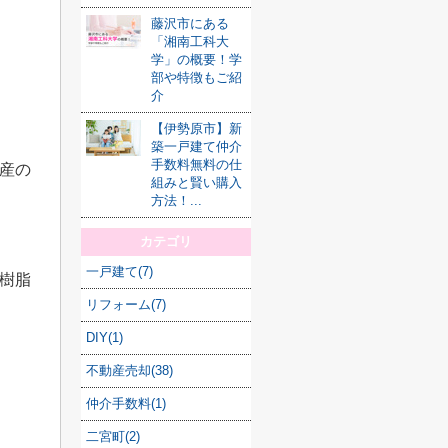
藤沢市にある
「湘南工科大
学」の概要！学
部や特徴もご紹
介
【伊勢原市】新
築一戸建て仲介
手数料無料の仕
産の
組みと賢い購入
方法！...
カテゴリ
一戸建て(7)
樹脂
リフォーム(7)
DIY(1)
不動産売却(38)
仲介手数料(1)
二宮町(2)