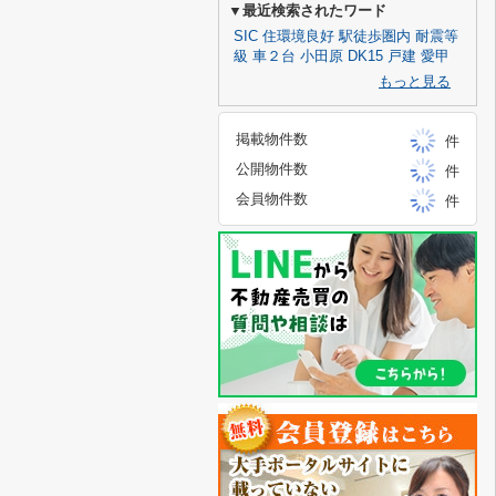
▼最近検索されたワード
SIC
住環境良好
駅徒歩圏内
耐震等
級
車２台
小田原
DK15
戸建
愛甲
もっと見る
掲載物件数
件
公開物件数
件
会員物件数
件