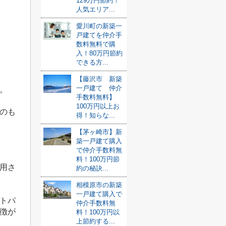
129万円節約！
人気エリア...
愛川町の新築一
戸建てを仲介手
数料無料で購
入！80万円節約
できる方...
【藤沢市 新築
一戸建て 仲介
。
手数料無料】
100万円以上お
のも
得！知らな...
【茅ヶ崎市】新
築一戸建て購入
で仲介手数料無
料！100万円節
用さ
約の秘訣...
相模原市の新築
一戸建て購入で
トパ
仲介手数料無
徴が
料！100万円以
上節約する...