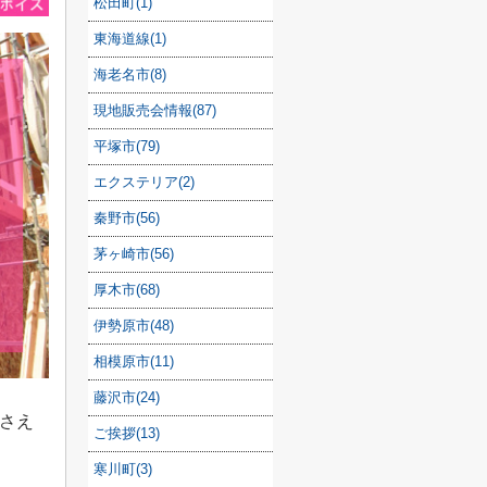
松田町(1)
東海道線(1)
海老名市(8)
現地販売会情報(87)
平塚市(79)
エクステリア(2)
秦野市(56)
茅ヶ崎市(56)
厚木市(68)
伊勢原市(48)
相模原市(11)
藤沢市(24)
さえ
ご挨拶(13)
寒川町(3)