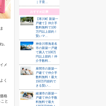
｜子育...
おすすめ記事
【寒川町 新築一
戸建て】仲介手
数料無料で100
ま
万円以上節約！
賢いマ...
神奈川県海老名
ね。
市の新築一戸建
て購入で100万
円以上節約！仲
介手数料...
イメ
座間市の新築一
戸建てで仲介手
数料無料！最大
よく
150万円節約で
きる賢い...
綾瀬市の新築一
価格
戸建て仲介手数
ること
料無料で最大