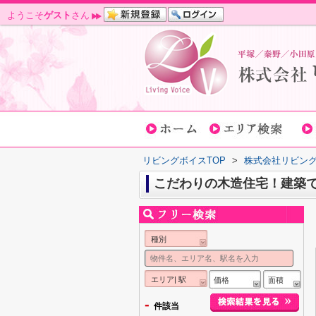
ようこそ
ゲスト
さん
リビングボイスTOP
>
株式会社リビン
こだわりの木造住宅！建築
種別
エリア| 駅
価格
面積
-
件該当