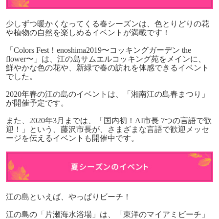
少しずつ暖かくなってくる春シーズンは、色とりどりの花
や植物の自然を楽しめるイベントが満載です！
「
Colors Fest
！
enoshima2019
〜コッキングガーデン
the
flower
〜」は、江の島サムエルコッキング苑をメインに、
鮮やかな色の花や、新緑で春の訪れを体感できるイベント
でした。
2020
年春の江の島のイベントは、「湘南江の島春まつり」
が開催予定です。
また、
2020
年
3
月までは、「国内初！
AI
市長
7
つの言語で歓
迎！」という、藤沢市長が、さまざまな言語で歓迎メッセ
ージを伝えるイベントも開催中です。
江の島といえば、やっぱりビーチ！
江の島の「片瀬海水浴場」は、「東洋のマイアミビーチ」