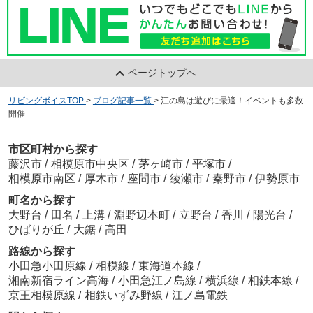
ページトップへ
リビングボイスTOP
>
ブログ記事一覧
>
江の島は遊びに最適！イベントも多数
開催
市区町村から探す
藤沢市
/
相模原市中央区
/
茅ヶ崎市
/
平塚市
/
相模原市南区
/
厚木市
/
座間市
/
綾瀬市
/
秦野市
/
伊勢原市
町名から探す
大野台
/
田名
/
上溝
/
淵野辺本町
/
立野台
/
香川
/
陽光台
/
ひばりが丘
/
大鋸
/
高田
路線から探す
小田急小田原線
/
相模線
/
東海道本線
/
湘南新宿ライン高海
/
小田急江ノ島線
/
横浜線
/
相鉄本線
/
京王相模原線
/
相鉄いずみ野線
/
江ノ島電鉄