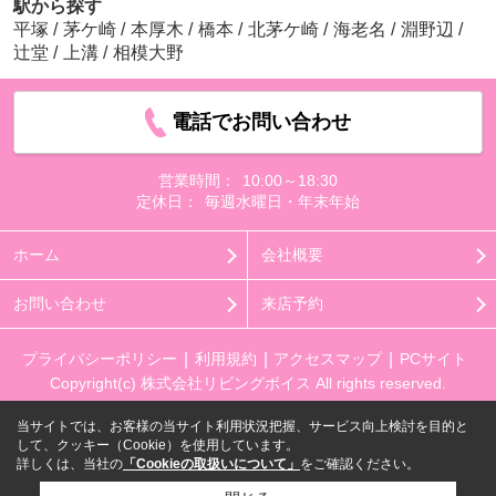
駅から探す
平塚
/
茅ケ崎
/
本厚木
/
橋本
/
北茅ケ崎
/
海老名
/
淵野辺
/
辻堂
/
上溝
/
相模大野
電話でお問い合わせ
営業時間：
10:00～18:30
定休日：
毎週水曜日・年末年始
ホーム
会社概要
お問い合わせ
来店予約
プライバシーポリシー
利用規約
アクセスマップ
PCサイト
Copyright(c) 株式会社リビングボイス All rights reserved.
当サイトでは、お客様の当サイト利用状況把握、サービス向上検討を目的と
して、クッキー（Cookie）を使用しています。
詳しくは、当社の
「Cookieの取扱いについて」
をご確認ください。