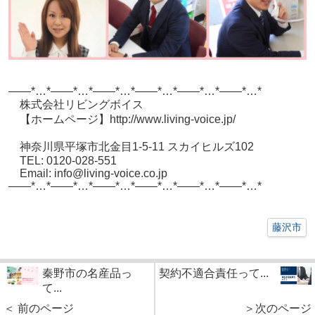
——*…*——*…*——*…*——*…*——*…*——*…*
株式会社リビングボイス
【ホームページ】http://www.living-voice.jp/
神奈川県平塚市北金目1-5-11 スカイヒルズ102
TEL: 0120-028-551
Email: info@living-voice.co.jp
——*…*——*…*——*…*——*…*——*…*——*…*
藤沢市
秦野市の名産品っ
契約不適合責任って...
て...
＜ 前のページ
＞次のページ