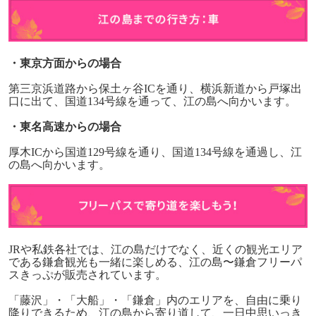
・東京方面からの場合
第三京浜道路から保土ヶ谷
IC
を通り、横浜新道から戸塚出
口に出て、国道
134
号線を通って、江の島へ向かいます。
・東名高速からの場合
厚木
IC
から国道
129
号線を通り、国道
134
号線を通過し、江
の島へ向かいます。
JR
や私鉄各社では、江の島だけでなく、近くの観光エリア
である鎌倉観光も一緒に楽しめる、江の島〜鎌倉フリーパ
スきっぷが販売されています。
「藤沢」・「大船」・「鎌倉」内のエリアを、自由に乗り
降りできるため、江の島から寄り道して、一日中思いっき