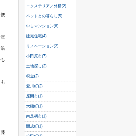
エクステリア／外構(2)
に便
ペットとの暮らし(5)
中古マンション(8)
建売住宅(4)
や電
リノベーション(2)
線沿
小田原市(7)
かも
土地探し(2)
税金(2)
スも
愛川町(2)
座間市(1)
大磯町(1)
南足柄市(1)
開成町(1)
も藤