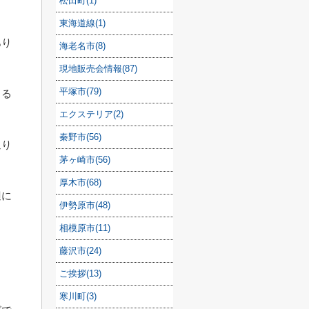
松田町(1)
東海道線(1)
あり
海老名市(8)
現地販売会情報(87)
平塚市(79)
きる
エクステリア(2)
秦野市(56)
通り
茅ヶ崎市(56)
厚木市(68)
辺に
伊勢原市(48)
。
相模原市(11)
藤沢市(24)
ご挨拶(13)
寒川町(3)