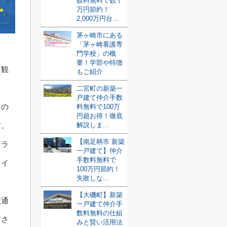
数料無料で数十
万円節約！
2,000万円台...
茅ヶ崎市にある
「茅ヶ崎看護専
門学校」の概
要！学部や特徴
、観
もご紹介
二宮町の新築一
戸建て仲介手数
るの
料無料で100万
円超お得！徹底
解説しま...
す。
【南足柄市 新築
さラ
一戸建て】仲介
手数料無料で
クイ
100万円節約！
失敗しな...
【大磯町】新築
交通
一戸建て仲介手
数料無料の仕組
すさ
みと賢い活用法