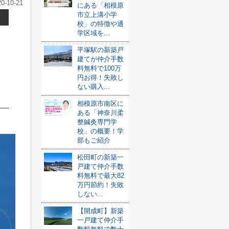
20-10-21
にある「相模原
市立上溝小学
校」の特徴や通
学区域を...
平塚駅の新築戸
建てが仲介手数
料無料で100万
円お得！失敗し
ない購入...
相模原市南区に
ある「神奈川柔
整鍼灸専門学
校」の概要！学
部もご紹介
松田町の新築一
戸建て仲介手数
料無料で最大82
万円節約！失敗
しない...
【開成町】新築
一戸建て仲介手