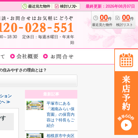
最終更新：2026年08月07日
00
00
件
件
最近見た物件
検討リスト
:00～18:30 定休日：毎週水曜日・年末年
始
の住みやすさの理由とは？
最新記事
ション
へ ≫
平塚市にある
「湘南みらい保
育園」の保育内
やす
容は？特長もご
紹介
相模原市中央区