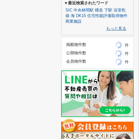
▼最近検索されたワード
SIC
中央林間駅
構造
下駅
浴室乾
燥
海
DK15
住宅性能評価取得物件
商業施設
もっと見る
掲載物件数
件
公開物件数
件
会員物件数
件