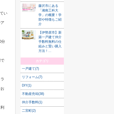
藤沢市にある
「湘南工科大
ってい
学」の概要！学
部や特徴もご紹
でア
介
【伊勢原市】新
築一戸建て仲介
0分
手数料無料の仕
組みと賢い購入
方法！...
間で
カテゴリ
一戸建て(7)
リフォーム(7)
うラ
DIY(1)
でお
不動産売却(38)
仲介手数料(1)
便利
二宮町(2)