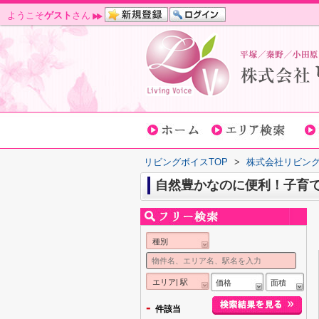
ようこそ
ゲスト
さん
リビングボイスTOP
>
株式会社リビン
自然豊かなのに便利！子育
種別
エリア| 駅
価格
面積
-
件該当