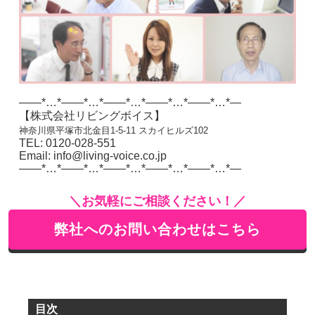
——*…*——*…*——*…*——*…*——*…*—
【株式会社リビングボイス】
神奈川県平塚市北金目1-5-11 スカイヒルズ102
TEL: 0120-028-551
Email: info@living-voice.co.jp
——*…*——*…*——*…*——*…*——*…*—
＼お気軽にご相談ください！／
弊社へのお問い合わせはこちら
目次