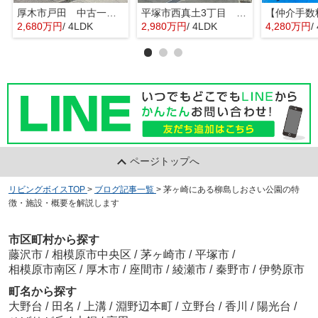
厚木市戸田 中古一戸建て
平塚市西真土3丁目 中古一戸建て
2,680万円
/ 4LDK
2,980万円
/ 4LDK
4,280万円
/
ページトップへ
リビングボイスTOP
>
ブログ記事一覧
>
茅ヶ崎にある柳島しおさい公園の特
徴・施設・概要を解説します
市区町村から探す
藤沢市
/
相模原市中央区
/
茅ヶ崎市
/
平塚市
/
相模原市南区
/
厚木市
/
座間市
/
綾瀬市
/
秦野市
/
伊勢原市
町名から探す
大野台
/
田名
/
上溝
/
淵野辺本町
/
立野台
/
香川
/
陽光台
/