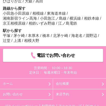
ひばりが丘
/
大鋸
/
高田
路線から探す
小田急小田原線
/
相模線
/
東海道本線
/
湘南新宿ライン高海
/
小田急江ノ島線
/
横浜線
/
相鉄本線
/
京王相模原線
/
相鉄いずみ野線
/
江ノ島電鉄
駅から探す
平塚
/
茅ケ崎
/
本厚木
/
橋本
/
北茅ケ崎
/
海老名
/
淵野辺
/
辻堂
/
上溝
/
相模大野
電話でお問い合わせ
営業時間：
10:00～18:30
定休日：
毎週水曜日・年末年始
ホーム
会社概要
お問い合わせ
来店予約
プライバシーポリシー
利用規約
アクセスマップ
PCサイト