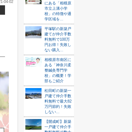
21-04-02
にある「相模原
市立上溝小学
校」の特徴や通
学区域を...
平塚駅の新築戸
建てが仲介手数
料無料で100万
円お得！失敗し
ない購入...
相模原市南区に
ある「神奈川柔
整鍼灸専門学
校」の概要！学
部もご紹介
松田町の新築一
戸建て仲介手数
料無料で最大82
万円節約！失敗
しない...
【開成町】新築
一戸建て仲介手