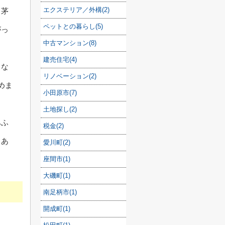
エクステリア／外構(2)
、茅
ペットとの暮らし(5)
がっ
中古マンション(8)
建売住宅(4)
くな
リノベーション(2)
めま
小田原市(7)
土地探し(2)
あふ
税金(2)
もあ
愛川町(2)
座間市(1)
大磯町(1)
南足柄市(1)
開成町(1)