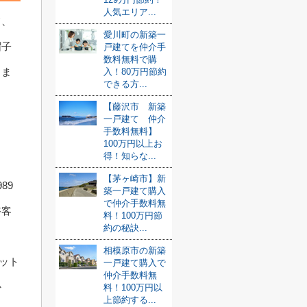
人気エリア...
て、
愛川町の新築一
帽子
戸建てを仲介手
数料無料で購
しま
入！80万円節約
できる方...
【藤沢市 新築
一戸建て 仲介
手数料無料】
100万円以上お
得！知らな...
【茅ヶ崎市】新
89
築一戸建て購入
で仲介手数料無
浴客
料！100万円節
約の秘訣...
相模原市の新築
ット
一戸建て購入で
仲介手数料無
か
料！100万円以
上節約する...