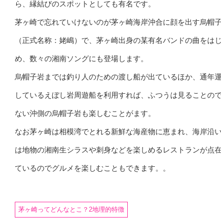
ら、縁結びのスポットとしても有名です。
茅ヶ崎で忘れていけないのが茅ヶ崎海岸沖合に顔を出す烏帽
（正式名称：姥嶋）で、茅ヶ崎出身の某有名バンドの曲をは
め、数々の湘南ソングにも登場します。
烏帽子岩までは釣り人のための渡し船が出ているほか、通年
しているえぼし岩周遊船を利用すれば、ふつうは見ることの
ない沖側の烏帽子岩も楽しむことがます。
なお茅ヶ崎は相模湾でとれる新鮮な海産物に恵まれ、海岸沿
は地物の湘南生シラスや刺身などを楽しめるレストランが点
ているのでグルメを楽しむこともできます。。
茅ヶ崎ってどんなとこ？2地理的特徴