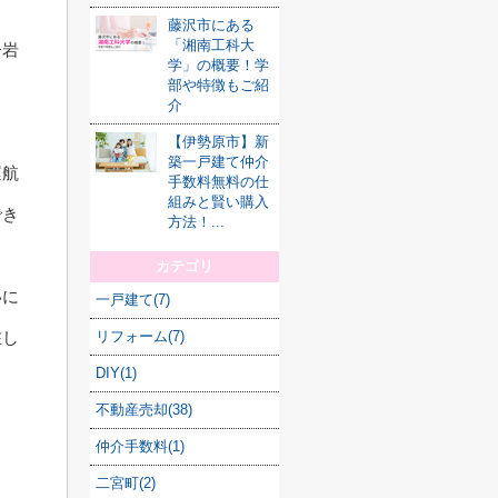
藤沢市にある
「湘南工科大
子岩
学」の概要！学
部や特徴もご紹
じ
介
【伊勢原市】新
築一戸建て仲介
運航
手数料無料の仕
組みと賢い購入
でき
方法！...
カテゴリ
いに
一戸建て(7)
リフォーム(7)
在し
DIY(1)
不動産売却(38)
仲介手数料(1)
二宮町(2)