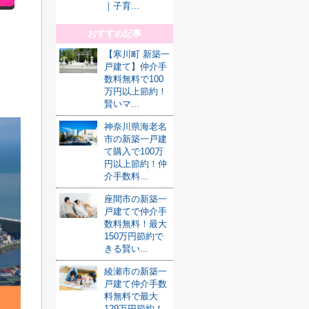
｜子育...
おすすめ記事
【寒川町 新築一
戸建て】仲介手
数料無料で100
万円以上節約！
賢いマ...
神奈川県海老名
市の新築一戸建
て購入で100万
円以上節約！仲
介手数料...
座間市の新築一
戸建てで仲介手
数料無料！最大
150万円節約で
きる賢い...
綾瀬市の新築一
戸建て仲介手数
料無料で最大
129万円節約！