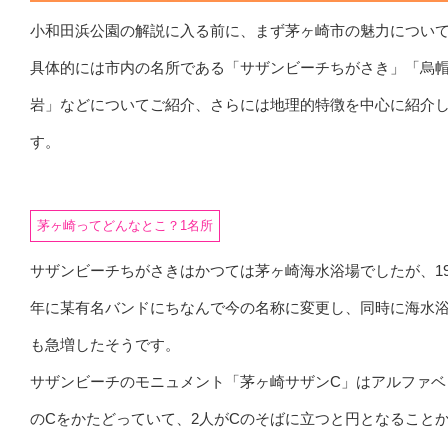
小和田浜公園の解説に入る前に、まず茅ヶ崎市の魅力につい
具体的には市内の名所である「サザンビーチちがさき」「烏
岩」などについてご紹介、さらには地理的特徴を中心に紹介
す。
茅ヶ崎ってどんなとこ？1名所
サザンビーチちがさきはかつては茅ヶ崎海水浴場でしたが、19
年に某有名バンドにちなんで今の名称に変更し、同時に海水
も急増したそうです。
サザンビーチのモニュメント「茅ヶ崎サザンC」はアルファベ
のCをかたどっていて、2人がCのそばに立つと円となること