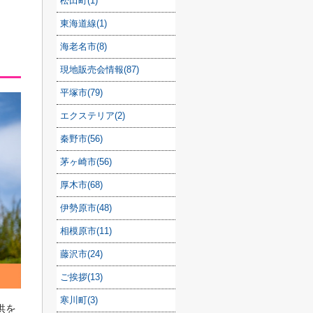
松田町(1)
東海道線(1)
海老名市(8)
現地販売会情報(87)
平塚市(79)
エクステリア(2)
秦野市(56)
茅ヶ崎市(56)
厚木市(68)
伊勢原市(48)
相模原市(11)
藤沢市(24)
ご挨拶(13)
寒川町(3)
供を