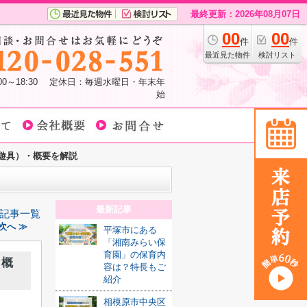
最終更新：2026年08月07日
00
00
件
件
最近見た物件
検討リスト
:00～18:30 定休日：毎週水曜日・年末年
始
遊具）・概要を解説
最新記事
記事一覧
次へ ≫
平塚市にある
「湘南みらい保
育園」の保育内
・概
容は？特長もご
紹介
相模原市中央区