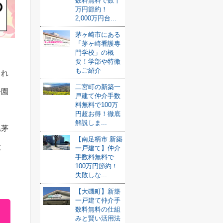
数料無料で数十
万円節約！
2,000万円台...
茅ヶ崎市にある
「茅ヶ崎看護専
門学校」の概
要！学部や特徴
もご紹介
くれ
二宮町の新築一
公園
戸建て仲介手数
料無料で100万
円超お得！徹底
解説しま...
県茅
【南足柄市 新築
設
一戸建て】仲介
手数料無料で
100万円節約！
失敗しな...
【大磯町】新築
一戸建て仲介手
数料無料の仕組
みと賢い活用法