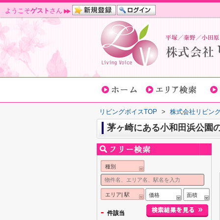
ようこそ
ゲスト
さん
リビングボイスTOP
>
株式会社リビン
茅ヶ崎にある小和田浜公園
種別
エリア| 駅
価格
面積
-
件該当