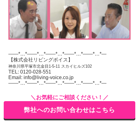
——*…*——*…*——*…*——*…*——*…*—
【株式会社リビングボイス】
神奈川県平塚市北金目1-5-11 スカイヒルズ102
TEL: 0120-028-551
Email: info@living-voice.co.jp
——*…*——*…*——*…*——*…*——*…*—
＼お気軽にご相談ください！／
弊社へのお問い合わせはこちら