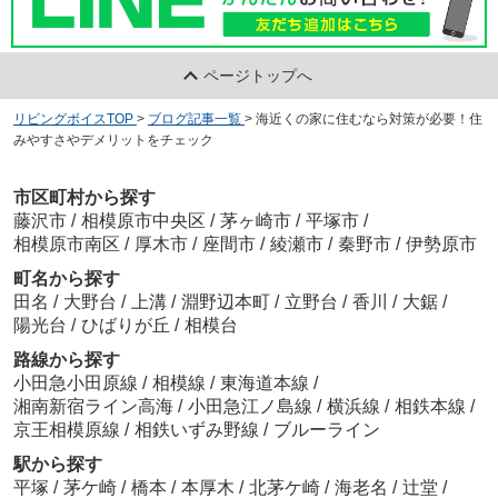
ページトップへ
リビングボイスTOP
>
ブログ記事一覧
>
海近くの家に住むなら対策が必要！住
みやすさやデメリットをチェック
市区町村から探す
藤沢市
/
相模原市中央区
/
茅ヶ崎市
/
平塚市
/
相模原市南区
/
厚木市
/
座間市
/
綾瀬市
/
秦野市
/
伊勢原市
町名から探す
田名
/
大野台
/
上溝
/
淵野辺本町
/
立野台
/
香川
/
大鋸
/
陽光台
/
ひばりが丘
/
相模台
路線から探す
小田急小田原線
/
相模線
/
東海道本線
/
湘南新宿ライン高海
/
小田急江ノ島線
/
横浜線
/
相鉄本線
/
京王相模原線
/
相鉄いずみ野線
/
ブルーライン
駅から探す
平塚
/
茅ケ崎
/
橋本
/
本厚木
/
北茅ケ崎
/
海老名
/
辻堂
/