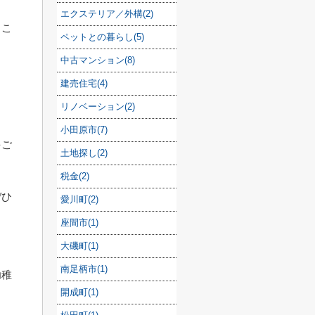
エクステリア／外構(2)
るこ
ペットとの暮らし(5)
中古マンション(8)
建売住宅(4)
リノベーション(2)
小田原市(7)
をご
土地探し(2)
税金(2)
ぜひ
愛川町(2)
座間市(1)
大磯町(1)
南足柄市(1)
幼稚
開成町(1)