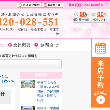
最終更新：2026年08月06日
00
00
件
件
最近見た物件
検討リスト
:00～18:30 定休日：毎週水曜日・年末年
始
！教育方針や口コミ情報も
最新記事
トとは
｜次へ ≫
平塚市にある
「湘南みらい保
育園」の保育内
方針
容は？特長もご
紹介
相模原市中央区