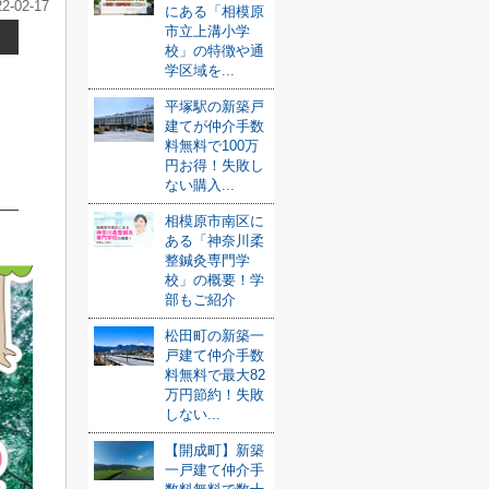
22-02-17
にある「相模原
市立上溝小学
校」の特徴や通
学区域を...
平塚駅の新築戸
建てが仲介手数
料無料で100万
円お得！失敗し
ない購入...
相模原市南区に
ある「神奈川柔
整鍼灸専門学
校」の概要！学
部もご紹介
松田町の新築一
戸建て仲介手数
料無料で最大82
万円節約！失敗
しない...
【開成町】新築
一戸建て仲介手