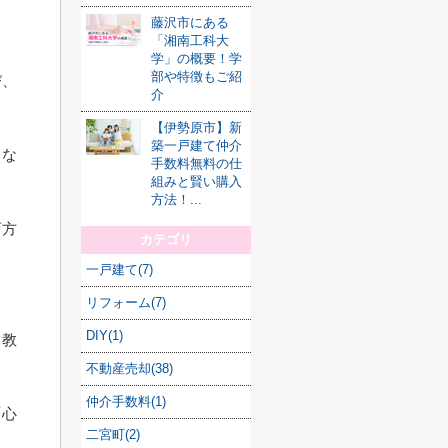
藤沢市にある
「湘南工科大
学」の概要！学
部や特徴もご紹
び、
介
【伊勢原市】新
築一戸建て仲介
くな
手数料無料の仕
組みと賢い購入
方法！...
育方
カテゴリ
一戸建て(7)
リフォーム(7)
DIY(1)
う教
不動産売却(38)
仲介手数料(1)
「心
二宮町(2)