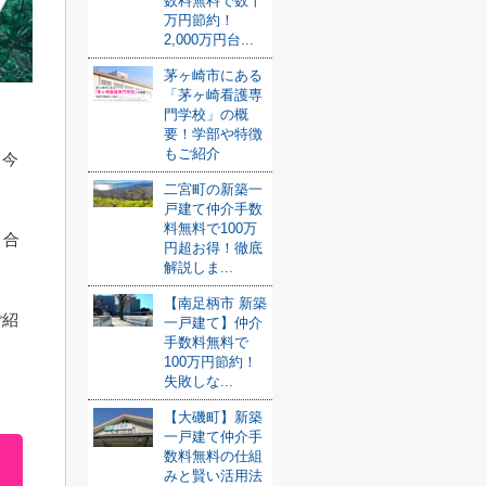
数料無料で数十
万円節約！
2,000万円台...
茅ヶ崎市にある
「茅ヶ崎看護専
門学校」の概
要！学部や特徴
もご紹介
、今
二宮町の新築一
戸建て仲介手数
料無料で100万
り合
円超お得！徹底
解説しま...
【南足柄市 新築
ご紹
一戸建て】仲介
手数料無料で
100万円節約！
失敗しな...
【大磯町】新築
一戸建て仲介手
数料無料の仕組
みと賢い活用法