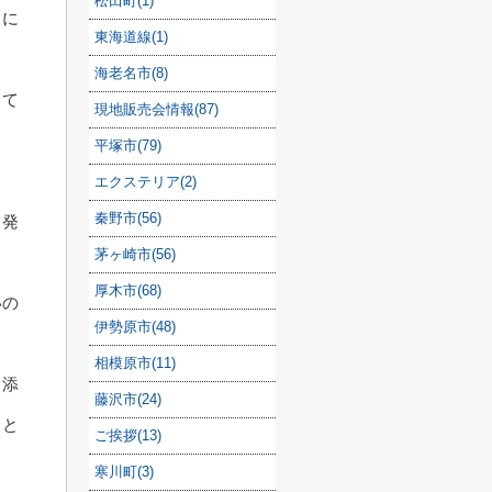
松田町(1)
もに
東海道線(1)
海老名市(8)
して
現地販売会情報(87)
平塚市(79)
エクステリア(2)
秦野市(56)
も発
茅ヶ崎市(56)
厚木市(68)
いの
伊勢原市(48)
相模原市(11)
り添
藤沢市(24)
りと
ご挨拶(13)
寒川町(3)