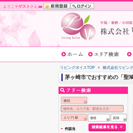
ようこそ
ゲスト
さん
リビングボイスTOP
>
株式会社リビン
茅ヶ崎市でおすすめの「聖
種別
エリア| 駅
価格
面積
-
件該当