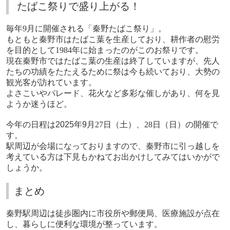
たばこ祭りで盛り上がる！
毎年
9
月に開催される「秦野たばこ祭り」。
もともと秦野市はたばこ葉を生産しており、耕作者の慰労
を目的として
1984
年に始まったのがこのお祭りです。
現在秦野市ではたばこ葉の生産は終了していますが、先人
たちの功績をたたえるために祭は今も続いており、大勢の
観光客が訪れています。
よさこいやパレード、花火など
多彩な催しがあり
、何を見
ようか迷うほど。
今年の日程は
2025年9
月
27
日（土）、
28
日（日）の開催で
す。
駅周辺が会場になっておりますので、秦野市に引っ越しを
考えている方は下見もかねてお出かけしてみてはいかがで
しょうか。
まとめ
秦野駅周辺は徒歩圏内に市役所や郵便局、医療施設が点在
し、暮らしに便利な環境が整っています。