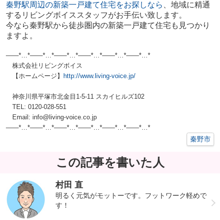
秦野駅周辺の新築一戸建て住宅をお探しなら
、地域に精通
するリビングボイススタッフがお手伝い致します。
今なら秦野駅から徒歩圏内の新築一戸建て住宅も見つかり
ますよ。
——*…*——*…*——*…*——*…*——*…*——*…*
株式会社リビングボイス
【ホームページ】
http://www.living-voice.jp/
神奈川県平塚市北金目1-5-11 スカイヒルズ102
TEL: 0120-028-551
Email: info@living-voice.co.jp
——*…*——*…*——*…*——*…*——*…*——*…*
秦野市
この記事を書いた人
村田 直
明るく元気がモットーです。フットワーク軽めで
す！