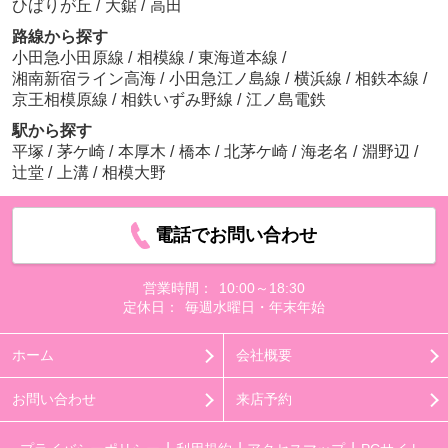
ひばりが丘
/
大鋸
/
高田
路線から探す
小田急小田原線
/
相模線
/
東海道本線
/
湘南新宿ライン高海
/
小田急江ノ島線
/
横浜線
/
相鉄本線
/
京王相模原線
/
相鉄いずみ野線
/
江ノ島電鉄
駅から探す
平塚
/
茅ケ崎
/
本厚木
/
橋本
/
北茅ケ崎
/
海老名
/
淵野辺
/
辻堂
/
上溝
/
相模大野
電話でお問い合わせ
営業時間：
10:00～18:30
定休日：
毎週水曜日・年末年始
ホーム
会社概要
お問い合わせ
来店予約