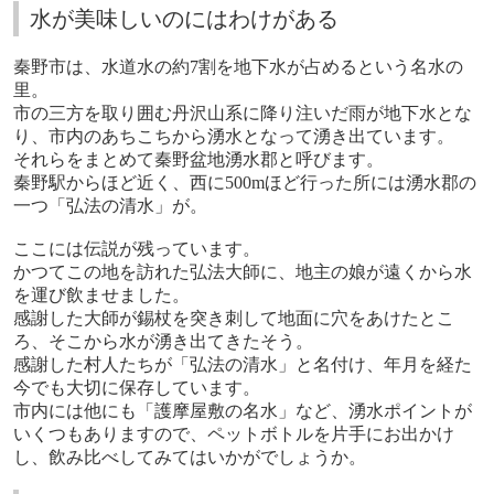
水が美味しいのにはわけがある
秦野市は、水道水の約
7
割を地下水が占めるという名水の
里。
市の三方を取り囲む丹沢山系に降り注いだ雨が地下水とな
り、市内のあちこちから湧水となって湧き出ています。
それらをまとめて秦野盆地湧水郡と呼びます。
秦野駅からほど近く、西に
500m
ほど行った所には湧水郡の
一つ「弘法の清水」が。
ここには伝説が残っています。
かつてこの地を訪れた弘法大師に、地主の娘が遠くから水
を運び飲ませました。
感謝した大師が錫杖を突き刺して地面に穴をあけたとこ
ろ、そこから水が湧き出てきたそう。
感謝した村人たちが「弘法の清水」と名付け、年月を経た
今でも大切に保存しています。
市内には他にも「護摩屋敷の名水」など、湧水ポイントが
いくつもありますので、ペットボトルを片手にお出かけ
し、飲み比べしてみてはいかがでしょうか。