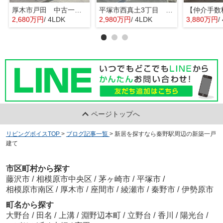
厚木市戸田 中古一戸建て
平塚市西真土3丁目 中古一戸建て
2,680万円
/ 4LDK
2,980万円
/ 4LDK
3,880万円
/
ページトップへ
リビングボイスTOP
>
ブログ記事一覧
>
新居を探すなら秦野駅周辺の新築一戸
建て
市区町村から探す
藤沢市
/
相模原市中央区
/
茅ヶ崎市
/
平塚市
/
相模原市南区
/
厚木市
/
座間市
/
綾瀬市
/
秦野市
/
伊勢原市
町名から探す
大野台
/
田名
/
上溝
/
淵野辺本町
/
立野台
/
香川
/
陽光台
/