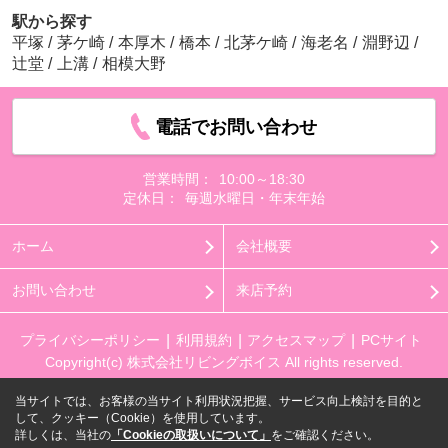
駅から探す
平塚
/
茅ケ崎
/
本厚木
/
橋本
/
北茅ケ崎
/
海老名
/
淵野辺
/
辻堂
/
上溝
/
相模大野
電話でお問い合わせ
営業時間：
10:00～18:30
定休日：
毎週水曜日・年末年始
ホーム
会社概要
お問い合わせ
来店予約
プライバシーポリシー
利用規約
アクセスマップ
PCサイト
Copyright(c) 株式会社リビングボイス All rights reserved.
当サイトでは、お客様の当サイト利用状況把握、サービス向上検討を目的と
して、クッキー（Cookie）を使用しています。
詳しくは、当社の
「Cookieの取扱いについて」
をご確認ください。