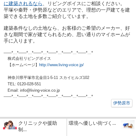
に建築されるなら
、リビングボイスにご相談ください。
平塚や秦野・伊勢原などのエリアで、理想の一戸建てを建
築できる土地を多数ご紹介しています。
建築条件なしの土地なら、お客様のご希望のメーカー、好
きな期間で家が建てられるため、思い通りのマイホームが
手に入ります。
——*…*——*…*——*…*——*…*——*…*——*…*
株式会社リビングボイス
【ホームページ】
http://www.living-voice.jp/
神奈川県平塚市北金目1-5-11 スカイヒルズ102
TEL: 0120-028-551
Email: info@living-voice.co.jp
——*…*——*…*——*…*——*…*——*…*——*
…*
伊勢原市
クリニックや援助
環境へ優しい街づく...
制...