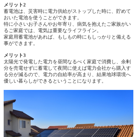
メリット
2
蓄電池は、災害時に電力供給がストップした時に、貯めて
おいた電池を使うことができます。
特に小さいお子さんやお年寄り、病気を抱えたご家族がい
るご家庭では、電気は重要なライフライン。
家庭用蓄電池があれば、もしもの時にもしっかりと備える
事ができます。
メリット
3
太陽光で発電した電力を昼間なるべく家庭で消費し、余剰
分を売電せずに蓄電して夜間に使えば電力会社から購入す
る分が減るので、電力の自給率が高まり、結果地球環境へ
優しい暮らしができるということになります。