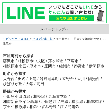
ページトップへ
リビングボイスTOP
>
ブログ記事一覧
>
エコ住宅の一戸建てで地球にやさしい
生活を！
市区町村から探す
藤沢市
/
相模原市中央区
/
茅ヶ崎市
/
平塚市
/
相模原市南区
/
厚木市
/
座間市
/
綾瀬市
/
秦野市
/
伊勢原市
町名から探す
大野台
/
田名
/
上溝
/
淵野辺本町
/
立野台
/
香川
/
陽光台
/
ひばりが丘
/
大鋸
/
高田
路線から探す
小田急小田原線
/
相模線
/
東海道本線
/
湘南新宿ライン高海
/
小田急江ノ島線
/
横浜線
/
相鉄本線
/
京王相模原線
/
相鉄いずみ野線
/
江ノ島電鉄