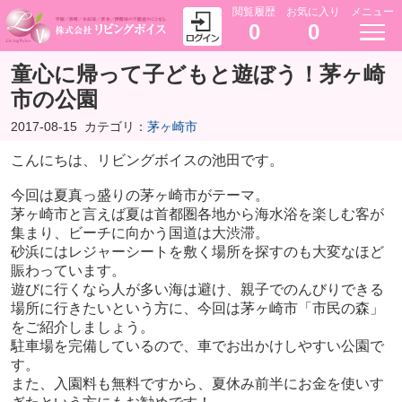
閲覧履歴
お気に入り
メニュー
0
0
童心に帰って子どもと遊ぼう！茅ヶ崎
市の公園
2017-08-15
カテゴリ：
茅ヶ崎市
こんにちは、リビングボイスの池田です。
今回は夏真っ盛りの茅ヶ崎市がテーマ。
茅ヶ崎市と言えば夏は首都圏各地から海水浴を楽しむ客が
集まり、ビーチに向かう国道は大渋滞。
砂浜にはレジャーシートを敷く場所を探すのも大変なほど
賑わっています。
遊びに行くなら人が多い海は避け、親子でのんびりできる
場所に行きたいという方に、今回は茅ヶ崎市「市民の森」
をご紹介しましょう。
駐車場を完備しているので、車でお出かけしやすい公園で
す。
また、入園料も無料ですから、夏休み前半にお金を使いす