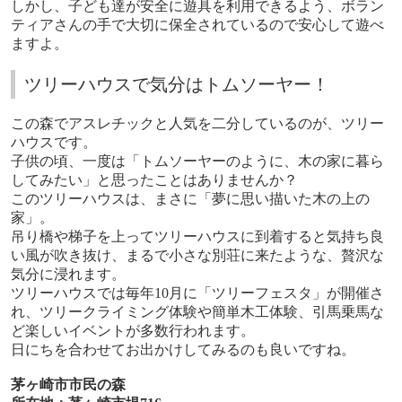
しかし、子ども達が安全に遊具を利用できるよう、ボラン
ティアさんの手で大切に保全されているので安心して遊べ
ますよ。
ツリーハウスで気分はトムソーヤー！
この森でアスレチックと人気を二分しているのが、ツリー
ハウスです。
子供の頃、一度は「トムソーヤーのように、木の家に暮ら
してみたい」と思ったことはありませんか？
このツリーハウスは、まさに「夢に思い描いた木の上の
家」。
吊り橋や梯子を上ってツリーハウスに到着すると気持ち良
い風が吹き抜け、まるで小さな別荘に来たような、贅沢な
気分に浸れます。
ツリーハウスでは毎年
10
月に「ツリーフェスタ」が開催さ
れ、ツリークライミング体験や簡単木工体験、引馬乗馬な
ど楽しいイベントが多数行われます。
日にちを合わせてお出かけしてみるのも良いですね。
茅ヶ崎市市民の森