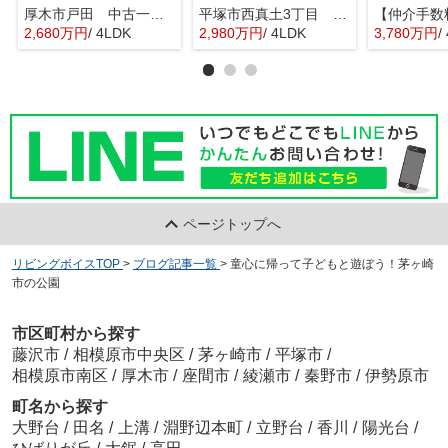
厚木市戸田 中古一戸建て
平塚市西真土3丁目 中古一戸建て
2,680万円
/ 4LDK
2,980万円
/ 4LDK
3,780万円
/
ページトップへ
リビングボイスTOP
>
ブログ記事一覧
>
童心に帰って子どもと遊ぼう！茅ヶ崎
市の公園
市区町村から探す
藤沢市
/
相模原市中央区
/
茅ヶ崎市
/
平塚市
/
相模原市南区
/
厚木市
/
座間市
/
綾瀬市
/
秦野市
/
伊勢原市
町名から探す
大野台
/
田名
/
上溝
/
淵野辺本町
/
立野台
/
香川
/
陽光台
/