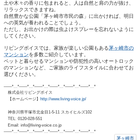
土や木々の香りに包まれると、人は自然と肩の力が抜け、
リラックスできますね。
自然豊かな公園「茅ヶ崎市市民の森」に出かければ、明日
への英気が養われることでしょう。
ただし、お出かけの際は虫よけスプレーを忘れないように
してください。
リビングボイスでは、家族が楽しい公園もある
茅ヶ崎市の
マンション
を多数ご紹介しています。
ペットと暮らせるマンションや防犯性の高いオートロック
のマンションなど、ご家族のライフスタイルに合わせてお
選びください。
——*…*——*…*——*…*——*…*——*…*——*…*
株式会社リビングボイス
【ホームページ】
http://www.living-voice.jp/
神奈川県平塚市北金目1-5-11 スカイヒルズ102
TEL: 0120-028-551
Email: info@living-voice.co.jp
——*…*——*…*——*…*——*…*——*…*——*
…*
茅ヶ崎市