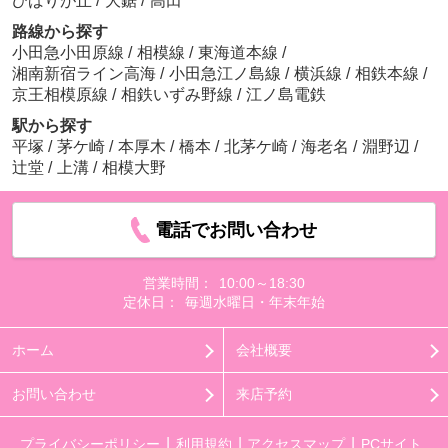
ひばりが丘
/
大鋸
/
高田
路線から探す
小田急小田原線
/
相模線
/
東海道本線
/
湘南新宿ライン高海
/
小田急江ノ島線
/
横浜線
/
相鉄本線
/
京王相模原線
/
相鉄いずみ野線
/
江ノ島電鉄
駅から探す
平塚
/
茅ケ崎
/
本厚木
/
橋本
/
北茅ケ崎
/
海老名
/
淵野辺
/
辻堂
/
上溝
/
相模大野
電話でお問い合わせ
営業時間：
10:00～18:30
定休日：
毎週水曜日・年末年始
ホーム
会社概要
お問い合わせ
来店予約
プライバシーポリシー
利用規約
アクセスマップ
PCサイト