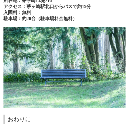
所在地：茅ヶ崎市堤
716
アクセス：茅ヶ崎駅北口からバスで約
15
分
入園料：無料
駐車場：約
20
台（駐車場料金無料）
おわりに