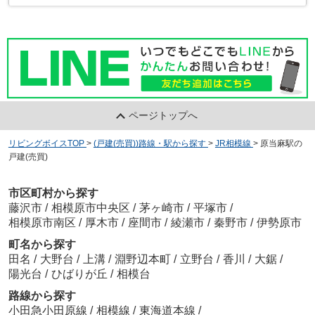
ページトップへ
リビングボイスTOP
>
(戸建(売買))路線・駅から探す
>
JR相模線
>
原当麻駅の
戸建(売買)
市区町村から探す
藤沢市
/
相模原市中央区
/
茅ヶ崎市
/
平塚市
/
相模原市南区
/
厚木市
/
座間市
/
綾瀬市
/
秦野市
/
伊勢原市
町名から探す
田名
/
大野台
/
上溝
/
淵野辺本町
/
立野台
/
香川
/
大鋸
/
陽光台
/
ひばりが丘
/
相模台
路線から探す
小田急小田原線
/
相模線
/
東海道本線
/