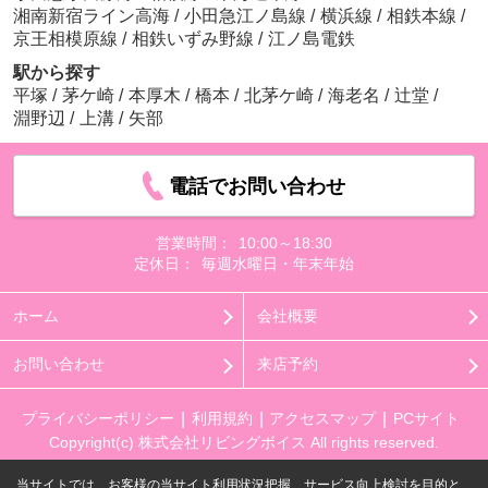
湘南新宿ライン高海
/
小田急江ノ島線
/
横浜線
/
相鉄本線
/
京王相模原線
/
相鉄いずみ野線
/
江ノ島電鉄
駅から探す
平塚
/
茅ケ崎
/
本厚木
/
橋本
/
北茅ケ崎
/
海老名
/
辻堂
/
淵野辺
/
上溝
/
矢部
電話でお問い合わせ
営業時間：
10:00～18:30
定休日：
毎週水曜日・年末年始
ホーム
会社概要
お問い合わせ
来店予約
プライバシーポリシー
利用規約
アクセスマップ
PCサイト
Copyright(c) 株式会社リビングボイス All rights reserved.
当サイトでは、お客様の当サイト利用状況把握、サービス向上検討を目的と