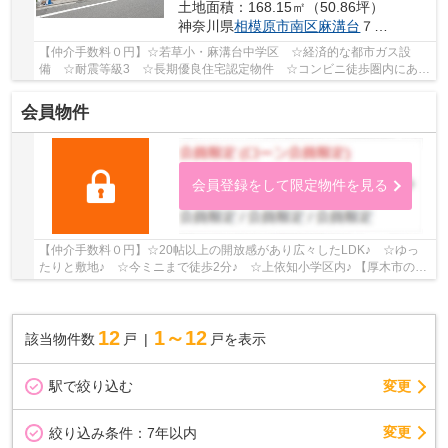
土地面積：168.15㎡（50.86坪）
神奈川県
相模原市南区
麻溝台
７丁目
【仲介手数料０円】☆若草小・麻溝台中学区 ☆経済的な都市ガス設
備 ☆耐震等級3 ☆長期優良住宅認定物件 ☆コンビニ徒歩圏内にあ
り ☆リビングイン階段 ☆WICなど収納スペース豊富 ☆...
会員物件
会員登録をして限定物件を見る
【仲介手数料０円】☆20帖以上の開放感があり広々したLDK♪ ☆ゆっ
たりと敷地♪ ☆今ミニまで徒歩2分♪ ☆上依知小学区内♪ 【厚木市の新
築一戸建てのことならリビングボイスにお任せ下さい...
12
1～12
該当物件数
戸
戸を表示
駅で絞り込む
変更
変更
絞り込み条件：
7年以内