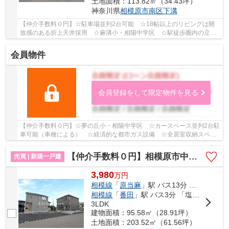
土地面積：113.82㎡（34.43坪）
神奈川県
相模原市南区
下溝
【仲介手数料０円】☆駐車場並列2台可能 ☆18帖以上のリビングは開
放感のある折上天井採用 ☆麻溝小・相陽中学区 ☆駅徒歩圏内の立
地 ☆スーパー近く利便性良好♪ 【相模原市南区の新築...
会員物件
会員登録をして限定物件を見る
【仲介手数料０円】☆夢の丘小・相陽中学区 ☆カースペース並列2台駐
車可能（車種による） ☆経済的な都市ガス設備 ☆全居室収納スペー
ス付 ☆スーパー・コンビニ・ドラッグストア徒歩...
【仲介手数料０円】相模原市中央区田名塩田第16 新築一戸建て 2号棟 全2棟
売買 | 新築一戸建
3,980
万
円
相模線
「
原当麻
」駅 バス13分 「塩田（神奈川県）」 停歩4分
相模線
「
番田
」駅 バス3分 「塩田（神奈川県）」 停歩4分
3LDK
建物面積：95.58㎡（28.91坪）
土地面積：203.52㎡（61.56坪）