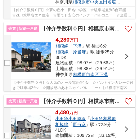
神奈川県
相模原市中央区
田名塩田
３丁目
【仲介手数料０円】☆夢の丘小・田名中学区 ☆駐車場並列3台可能
☆ZEH水準省エネ住宅 ☆雨でも安心のインナーバルコニー ☆全居室
収納完備 ☆スーパー近く利便性良好 ☆耐震＋制震装置...
【仲介手数料０円】相模原市南区下溝 新築一戸建て
売買 | 新築一戸建
4,280
万
円
相模線
「
下溝
」駅 徒歩6分
相模線
「
原当麻
」駅 徒歩25分
3LDK
建物面積：98.07㎡（29.66坪）
土地面積：98.88㎡（29.91坪）
神奈川県
相模原市南区
下溝
【仲介手数料０円】☆人気のオール電化住宅♪ ☆ビルトインガレージ付
きで駐車場2台♪ ☆開放感のあるスカイバルコニー♪ 【相模原市南区の
新築一戸建てのことならリビングボイスにお任せ...
【仲介手数料０円】相模原市南区麻溝台3期 新築一戸建て 全3棟
売買 | 新築一戸建
4,480
万
円
小田急小田原線
「
小田急相模原
」駅 バス9
相模線
「
原当麻
」駅 バス9分 「友愛病院前」 停歩18分
4LDK
建物面積：109.72㎡（33.19坪）