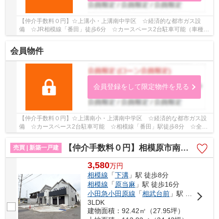
【仲介手数料０円】☆上溝小・上溝南中学区 ☆経済的な都市ガス設
備 ☆JR相模線「番田」徒歩6分 ☆カースペース2台駐車可能（車種に
よる） ☆ルーフバルコニー付き ☆スーパー近く利便...
会員物件
会員登録をして限定物件を見る
【仲介手数料０円】☆上溝南小・上溝南中学区 ☆経済的な都市ガス設
備 ☆カースペース2台駐車可能 ☆相模線「番田」駅徒歩8分 ☆全居
室収納スペース完備 ☆省エネ基準適合住宅 ☆コンビ...
【仲介手数料０円】相模原市南区下溝 新築一戸建て 全2棟
売買 | 新築一戸建
3,580
万
円
相模線
「
下溝
」駅 徒歩8分
相模線
「
原当麻
」駅 徒歩16分
小田急小田原線
「
相武台前
」駅 バス20分 「八景の棚」 停歩6分
3LDK
建物面積：92.42㎡（27.95坪）