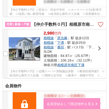
【仲介手数料０円】☆田名小・田名中学区 ☆カースペース3台駐車可
能 ☆地震に強い耐震等級 ☆経済的な都市ガス設備 ☆長期優良住宅
認定物件 ☆ZEH水準省エネ住宅 ☆収納スペース豊富♪ ...
【仲介手数料０円】相模原市南区下溝11期 新築一戸建て
売買 | 新築一戸建
2,980
万
円
相模線
「
原当麻
」駅 徒歩12分
相模線
「
下溝
」駅 徒歩25分
相模線
「
番田
」駅 バス7分 「下原橋（神奈川県）」 停歩5分
3LDK
建物面積：84.87㎡（25.67坪）
土地面積：106.18㎡（32.11坪）
神奈川県
相模原市南区
下溝
【仲介手数料０円】☆近隣スーパー買物施設多数 ☆断熱性能等級5 ☆
経済的な都市ガス設備 ☆閑静な住宅街 ☆麻溝小・相陽中学区 ☆制
震装置『マモリー』使用住宅♪ 【相模原市南区の新築...
会員物件
会員登録をして限定物件を見る