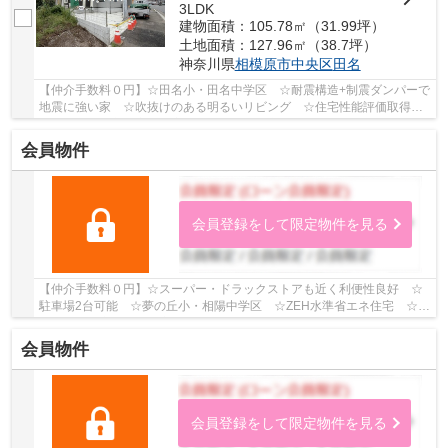
3LDK
建物面積：105.78㎡（31.99坪）
土地面積：127.96㎡（38.7坪）
神奈川県
相模原市中央区
田名
【仲介手数料０円】☆田名小・田名中学区 ☆耐震構造+制震ダンパーで
地震に強い家 ☆吹抜けのある明るいリビング ☆住宅性能評価取得物
件 ☆長期優良住宅 ☆室内物干し付きで突然の雨に...
会員物件
会員登録をして限定物件を見る
【仲介手数料０円】☆スーパー・ドラックストアも近く利便性良好 ☆
駐車場2台可能 ☆夢の丘小・相陽中学区 ☆ZEH水準省エネ住宅 ☆駅
徒歩圏内の立地 ☆住宅性能評価取得物件♪ 【相模原...
会員物件
会員登録をして限定物件を見る