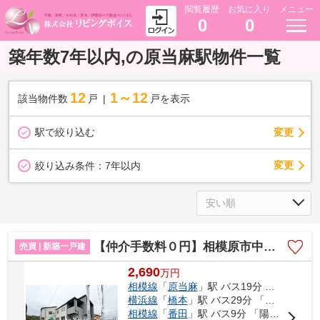
閲覧履歴
お気に入り
メニュー
0
0
築年数7年以内,の原当麻駅物件一覧
12
1～12
該当物件数
戸
戸を表示
駅で絞り込む
変更
変更
絞り込み条件：
7年以内
【仲介手数料０円】相模原市中央区田名 新築一戸建て 全3棟
売買 | 新築一戸建
2,690
万
円
相模線
「
原当麻
」駅 バス19分 「半在家」 停歩3分
横浜線
「
橋本
」駅 バス29分 「半在家」 停歩3分
相模線
「
番田
」駅 バス9分 「陽原」 停歩3分