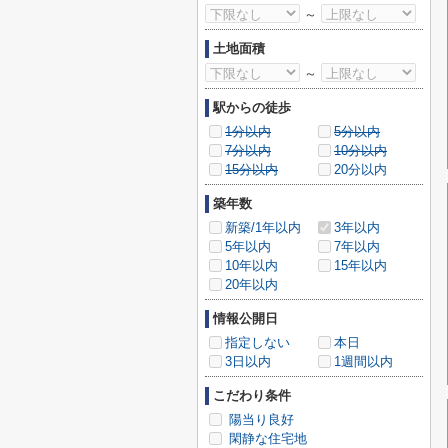
～
土地面積
～
駅からの徒歩
1分以内
5分以内
7分以内
10分以内
15分以内
20分以内
築年数
新築/1年以内
3年以内
5年以内
7年以内
10年以内
15年以内
20年以内
情報公開日
指定しない
本日
3日以内
1週間以内
こだわり条件
陽当り良好
閑静な住宅地