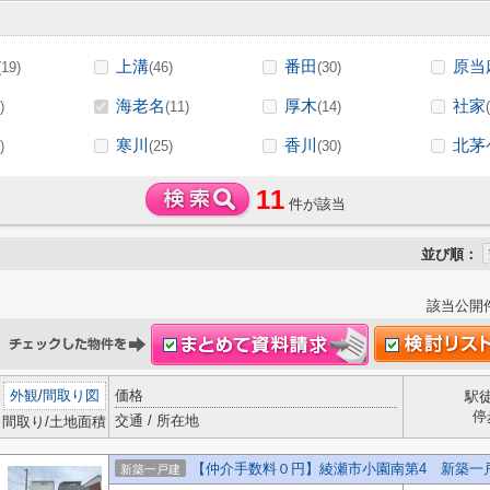
上溝
番田
原当
(19)
(46)
(30)
海老名
厚木
社家
)
(11)
(14)
寒川
香川
北茅
)
(25)
(30)
11
件が該当
並び順：
該当公開
外観
/
間取り図
価格
駅
停
交通 / 所在地
間取り/土地面積
【仲介手数料０円】綾瀬市小園南第4 新築一
新築一戸建