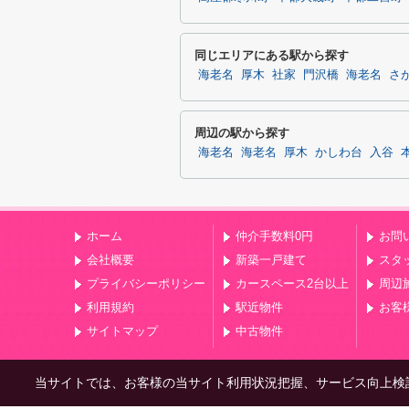
同じエリアにある駅から探す
海老名
厚木
社家
門沢橋
海老名
さ
周辺の駅から探す
海老名
海老名
厚木
かしわ台
入谷
ホーム
仲介手数料0円
お問
会社概要
新築一戸建て
スタ
プライバシーポリシー
カースペース2台以上
周辺
利用規約
駅近物件
お客
サイトマップ
中古物件
当サイトでは、お客様の当サイト利用状況把握、サービス向上検討