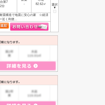
台第7
-
82.62㎡
選択
2分
▼
+耐震構造で地震に安心の家 ☆経済
く利便...