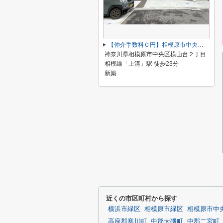
【仲介手数料０円】相模原市中央区横山台2丁目（1～8号棟）新築一戸建て 1号棟 全19棟
神奈川県相模原市中央区横山台２丁目
相模線「上溝」駅 徒歩23分
新築
近くの市区町村から探す
横浜市緑区
相模原市緑区
相模原市中
高座郡寒川町
中郡大磯町
中郡二宮町