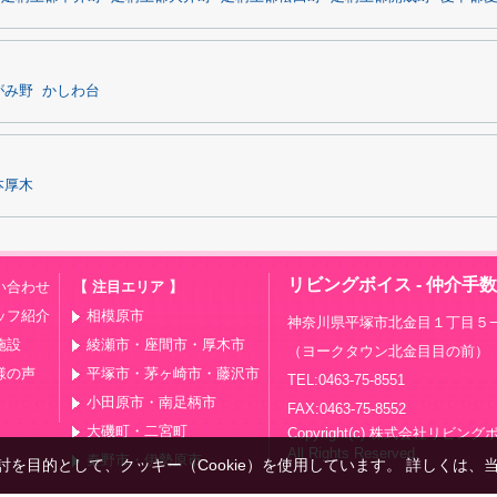
がみ野
かしわ台
本厚木
リビングボイス - 仲介手
い合わせ
【 注目エリア 】
ッフ紹介
相模原市
神奈川県平塚市北金目１丁目５−
施設
綾瀬市・座間市・厚木市
（ヨークタウン北金目目の前）
様の声
平塚市・茅ヶ崎市・藤沢市
TEL:0463-75-8551
小田原市・南足柄市
FAX:0463-75-8552
大磯町・二宮町
Copyright(c) 株式会社リビン
All Rights Reserved.
秦野市・伊勢原市
を目的として、クッキー（Cookie）を使用しています。
詳しくは、