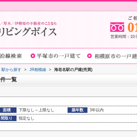
営業時間：10
線・駅から探す
>
JR相模線
>
海老名駅の戸建(売買)
物件一覧
面積
下限なし～上限なし
築年数
3年以内
間取り
指定なし