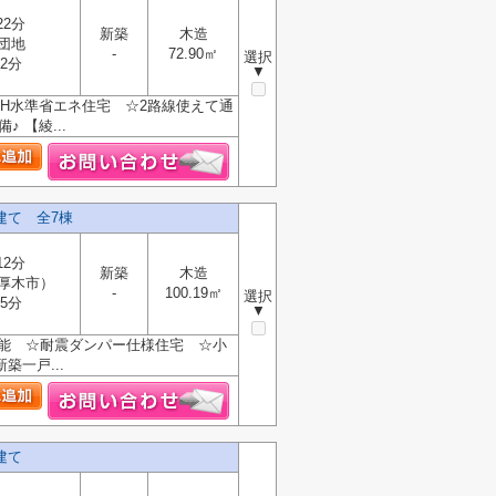
22分
新築
木造
団地
-
72.90㎡
選択
2分
▼
H水準省エネ住宅 ☆2路線使えて通
 【綾...
建て 全7棟
12分
新築
木造
厚木市）
-
100.19㎡
選択
5分
▼
可能 ☆耐震ダンパー仕様住宅 ☆小
一戸...
建て