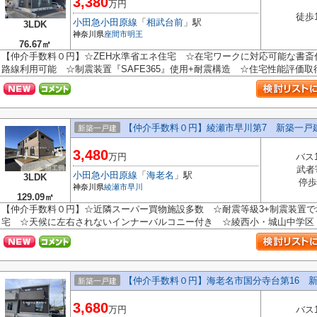
3,380
万円
徒歩
小田急小田原線
「
相武台前
」駅
3LDK
神奈川県
座間市
明王
76.67㎡
【仲介手数料０円】☆ZEH水準省エネ住宅 ☆在宅ワークに対応可能な書斎
路線利用可能 ☆制震装置『SAFE365』使用+耐震構造 ☆住宅性能評価取得物
【仲介手数料０円】綾瀬市早川第7 新築一戸
新築一戸建
3,480
万円
バス
武者
小田急小田原線
「
海老名
」駅
3LDK
停歩
神奈川県
綾瀬市
早川
129.09㎡
【仲介手数料０円】☆近隣スーパー買物施設多数 ☆耐震等級3+制震装置で
宅 ☆天候に左右されないインナーバルコニー付き ☆綾西小・城山中学区 ☆
【仲介手数料０円】海老名市国分寺台第16 新
新築一戸建
3,680
万円
バス