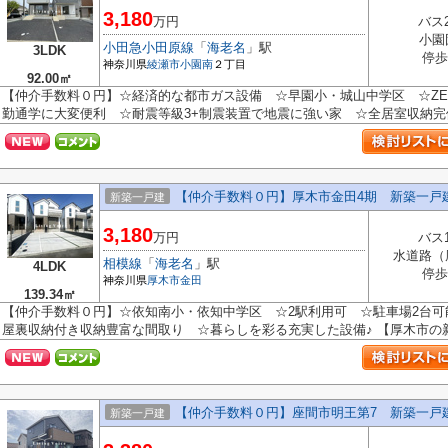
3,180
万円
バス
小園
小田急小田原線
「
海老名
」駅
3LDK
停歩
神奈川県
綾瀬市
小園南
２丁目
92.00㎡
【仲介手数料０円】☆経済的な都市ガス設備 ☆早園小・城山中学区 ☆ZE
勤通学に大変便利 ☆耐震等級3+制震装置で地震に強い家 ☆全居室収納完備♪
【仲介手数料０円】厚木市金田4期 新築一戸
新築一戸建
3,180
万円
バス
水道路（
相模線
「
海老名
」駅
4LDK
停歩
神奈川県
厚木市
金田
139.34㎡
【仲介手数料０円】☆依知南小・依知中学区 ☆2駅利用可 ☆駐車場2台
屋裏収納付き収納豊富な間取り ☆暮らしを彩る充実した設備♪ 【厚木市の新築
【仲介手数料０円】座間市明王第7 新築一戸
新築一戸建