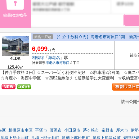
【仲介手数料０円】海老名市河原口1期 新築
新築一戸建
6,099
万円
徒歩
相模線
「
海老名
」駅
4LDK
神奈川県
海老名市
河原口
２丁目
125.40㎡
【仲介手数料０円】☆スーパー近く利便性良好 ☆駐車場2台可能 ☆庭ス
☆有鹿小・海西中学区 ☆2駅2路線使えて通勤通学に大変便利 ☆収納豊富な間
該当公開
央区
相模原市南区
平塚市
藤沢市
小田原市
茅ヶ崎市
秦野市
厚木市
伊勢
足柄上郡中井町
足柄上郡大井町
足柄上郡松田町
足柄上郡開成町
愛甲郡