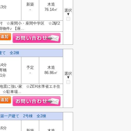
新築
木造
13分
-
76.14㎡
選択
▼
付 ☆座間小・座間中学区 ☆2駅2
件♪ 【座...
建て 全2棟
14分
予定
木造
寄橋
-
86.86㎡
選択
1分
▼
地震に強い家 ☆ZEH水準省エネ住
駐車場...
築一戸建て 2号棟 全2棟
16分
新築
木造