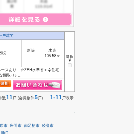
一戸建て
新築
木造
20分
-
105.58㎡
選択
▼
ペースあり ☆ZEH水準省エネ住宅
取り♪ ...
11
5
1-11
件数
戸 (会員物件
戸)
戸表示
原市
座間市
南足柄市
綾瀬市
愛川町