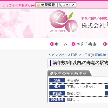
ようこそ
ゲスト
さん
リビングボイスTOP
>
(戸建(売買))路
築年数3年以内,の海老名駅
沿線
海老名駅
価格
下限なし～上限なし
駅徒歩
指定しない
設備条件
指定なし