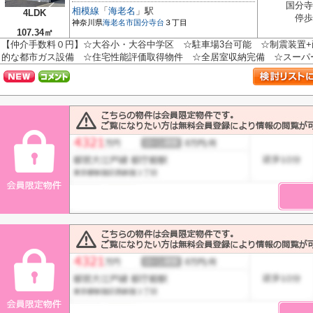
国分寺
相模線
「
海老名
」駅
4LDK
停歩
神奈川県
海老名市
国分寺台
３丁目
107.34㎡
【仲介手数料０円】☆大谷小・大谷中学区 ☆駐車場3台可能 ☆制震装置
的な都市ガス設備 ☆住宅性能評価取得物件 ☆全居室収納完備 ☆スーパー近