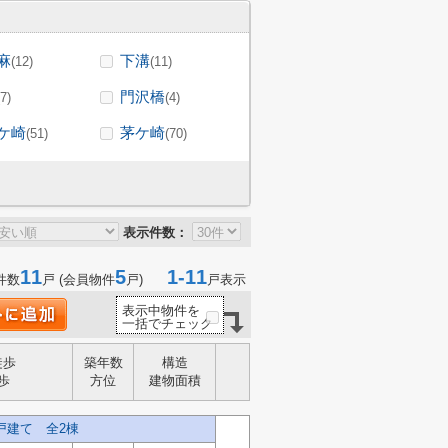
麻
下溝
(12)
(11)
門沢橋
(7)
(4)
ケ崎
茅ケ崎
(51)
(70)
表示件数：
11
5
1-11
件数
戸 (会員物件
戸)
戸表示
表示中物件を
一括でチェック
徒歩
築年数
構造
歩
方位
建物面積
戸建て 全2棟