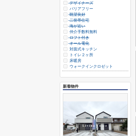
デザイナーズ
バリアフリー
眺望良好
二世帯住宅
海が近い
仲介手数料無料
ロフト付き
オール電化
対面式キッチン
トイレ２ヶ所
床暖房
ウォークインクロゼット
新着物件