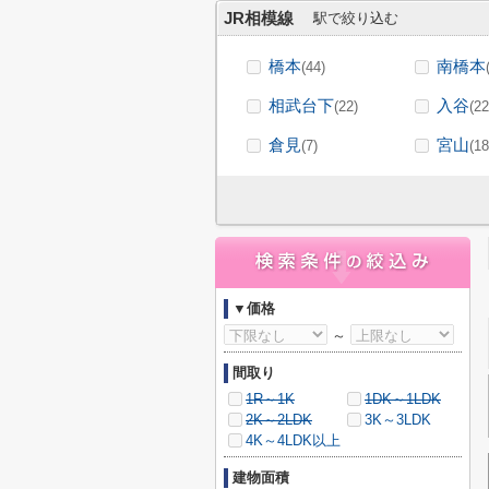
JR相模線
駅で絞り込む
橋本
南橋本
(44)
相武台下
入谷
(22)
(22
倉見
宮山
(7)
(18
▼価格
～
間取り
1R～1K
1DK～1LDK
2K～2LDK
3K～3LDK
4K～4LDK以上
建物面積