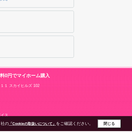
数料0円でマイホーム購入
１１ スカイヒルズ 102
グボイス
当社の
をご確認ください。
閉じる
「Cookieの取扱いについて」