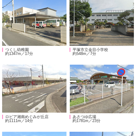
つくし幼稚園
平塚市立金目小学校
約1347m／17分
約548m／7分
ロピア湘南めぐみが丘店
あさつゆ広場
約1111m／14分
約1781m／23分