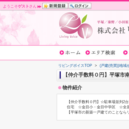
ようこそ
ゲスト
さん
リビングボイスTOP
>
(戸建(売買))地
【仲介手数料０円】平塚市南
物件紹介
【仲介手数料０円】☆駐車場並列2台
住宅 ☆金目小・金目中学区 ☆全
【平塚市の新築一戸建てのことなら