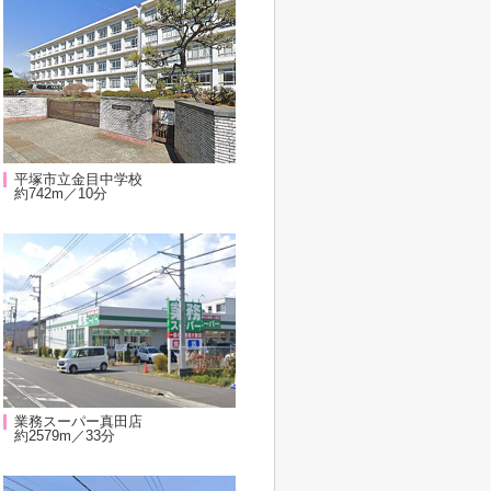
平塚市立金目中学校
約742m／10分
業務スーパー真田店
約2579m／33分