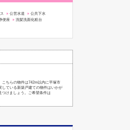
ス
公営水道
公共下水
浄便座
洗髪洗面化粧台
こちらの物件は742m以内に平塚市
実している新築戸建ての物件はいかが
見つけましょう。ご希望条件は