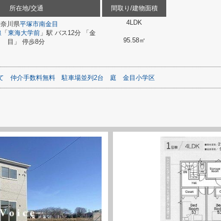
所在地/交通
間取り/建物面積
4LDK
神奈川県
平塚市
南金目
線
「
東海大学前
」駅 バス12分 「金
95.58㎡
目」 停歩8分
て
仲介手数料無料
駐車場並列2台
庭
金目小学区