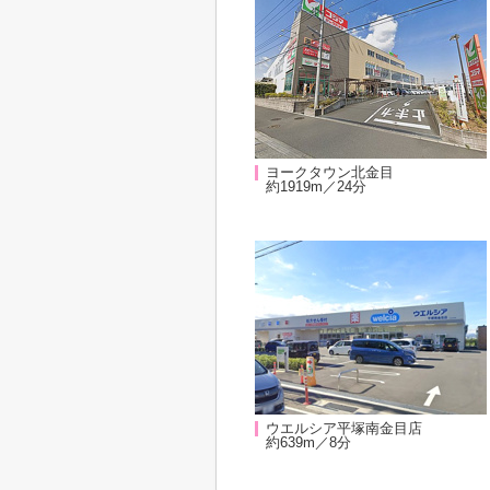
ヨークタウン北金目
約1919m／24分
ウエルシア平塚南金目店
約639m／8分