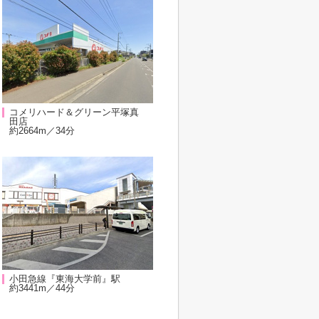
コメリハード＆グリーン平塚真
田店
約2664m／34分
小田急線『東海大学前』駅
約3441m／44分