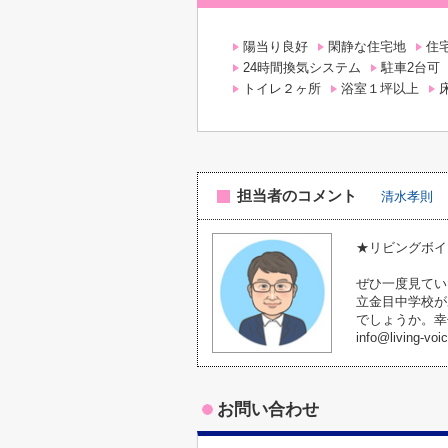
陽当り良好
閑静な住宅地
住
24時間換気システム
駐車2台可
トイレ２ヶ所
浴室１坪以上
担当者のコメント
清水孝則
★リビングボイ
ぜひ一度見てい
立金目中学校が
でしょうか。幸
info@livin
お問い合わせ