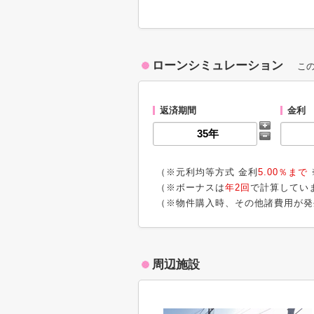
ローンシミュレーション
こ
返済期間
金利
（※元利均等方式 金利
5.00％まで
（※ボーナスは
年2回
で計算してい
（※物件購入時、その他諸費用が発
周辺施設