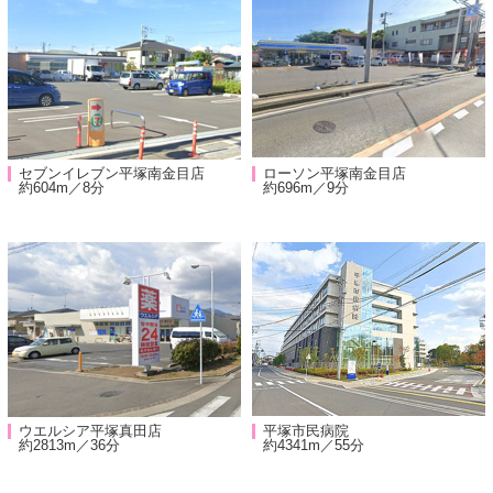
セブンイレブン平塚南金目店
ローソン平塚南金目店
約604m／8分
約696m／9分
ウエルシア平塚真田店
平塚市民病院
約2813m／36分
約4341m／55分