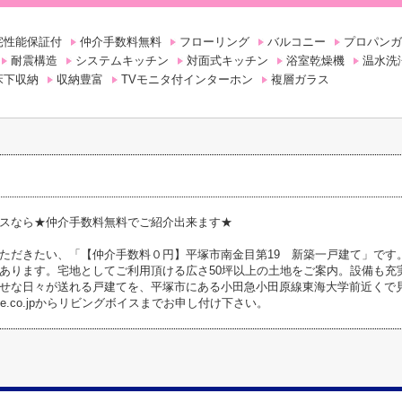
宅性能保証付
仲介手数料無料
フローリング
バルコニー
プロパンガ
耐震構造
システムキッチン
対面式キッチン
浴室乾燥機
温水洗
床下収納
収納豊富
TVモニタ付インターホン
複層ガラス
スなら★仲介手数料無料でご紹介出来ます★
ただきたい、「【仲介手数料０円】平塚市南金目第19 新築一戸建て」です。
あります。宅地としてご利用頂ける広さ50坪以上の土地をご案内。設備も充
せな日々が送れる戸建てを、平塚市にある小田急小田原線東海大学前近くで
g-voice.co.jpからリビングボイスまでお申し付け下さい。