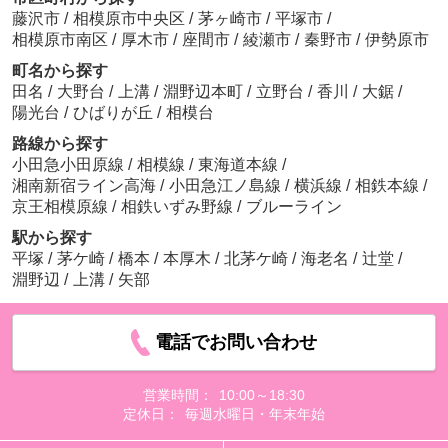
藤沢市
/
相模原市中央区
/
茅ヶ崎市
/
平塚市
/
相模原市南区
/
厚木市
/
座間市
/
綾瀬市
/
秦野市
/
伊勢原市
町名から探す
田名
/
大野台
/
上溝
/
淵野辺本町
/
立野台
/
香川
/
大鋸
/
陽光台
/
ひばりが丘
/
相模台
路線から探す
小田急小田原線
/
相模線
/
東海道本線
/
湘南新宿ライン高海
/
小田急江ノ島線
/
横浜線
/
相鉄本線
/
京王相模原線
/
相鉄いずみ野線
/
ブルーライン
駅から探す
平塚
/
茅ケ崎
/
橋本
/
本厚木
/
北茅ケ崎
/
海老名
/
辻堂
/
淵野辺
/
上溝
/
矢部
電話でお問い合わせ
営業時間：
10:00～18:30
定休日：
毎週水曜日・年末年始