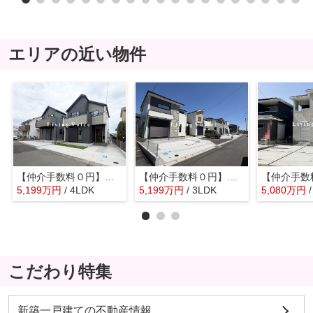
エリアの近い物件
【仲介手数料０円】藤沢市本藤沢3期 新築一戸建て 全2棟
【仲介手数料０円】藤沢市本藤沢2期 新築一戸建て 全6棟
5,199
万
円
/ 4LDK
5,199
万
円
/ 3LDK
5,080
万
円
こだわり特集
新築一戸建ての不動産情報