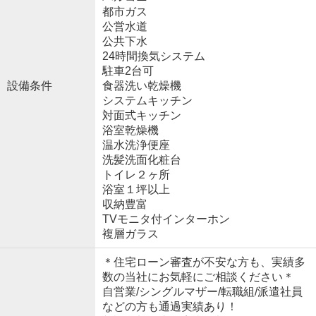
都市ガス
公営水道
公共下水
24時間換気システム
駐車2台可
設備条件
食器洗い乾燥機
システムキッチン
対面式キッチン
浴室乾燥機
温水洗浄便座
洗髪洗面化粧台
トイレ２ヶ所
浴室１坪以上
収納豊富
TVモニタ付インターホン
複層ガラス
＊住宅ローン審査が不安な方も、実績多
数の当社にお気軽にご相談ください＊
自営業/シングルマザー/転職組/派遣社員
などの方も通過実績あり！