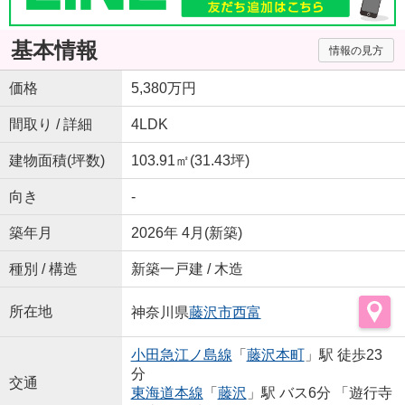
基本情報
情報の見方
価格
5,380万円
間取り / 詳細
4LDK
建物面積(坪数)
103.91㎡(31.43坪)
向き
-
築年月
2026年 4月(新築)
種別 / 構造
新築一戸建 / 木造
所在地
神奈川県
藤沢市
西富
小田急江ノ島線
「
藤沢本町
」駅 徒歩23
分
交通
東海道本線
「
藤沢
」駅 バス6分 「遊行寺