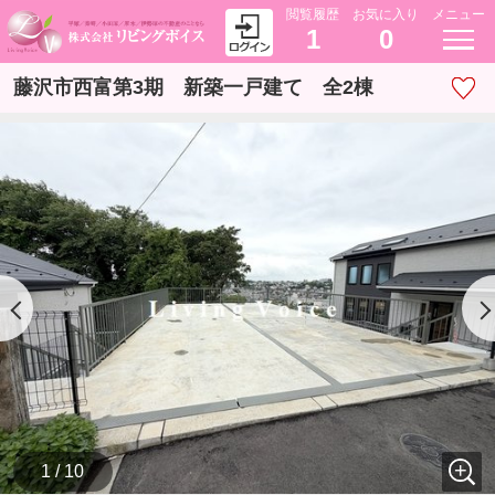
閲覧履歴
お気に入り
メニュー
1
0
藤沢市西富第3期 新築一戸建て 全2棟
1 / 10