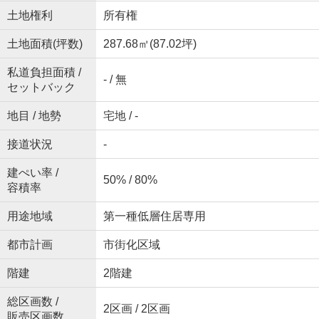
土地権利
所有権
土地面積(坪数)
287.68㎡(87.02坪)
私道負担面積 /
- / 無
セットバック
地目 / 地勢
宅地 / -
接道状況
-
建ぺい率 /
50% / 80%
容積率
用途地域
第一種低層住居専用
都市計画
市街化区域
階建
2階建
総区画数 /
2区画 / 2区画
販売区画数