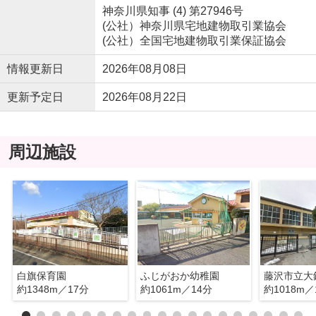
神奈川県知事 (4) 第27946号
(公社）神奈川県宅地建物取引業協会
(公社）全国宅地建物取引業保証協会
情報更新日
2026年08月08日
更新予定日
2026年08月22日
周辺施設
白旗保育園
ふじがおか幼稚園
藤沢市立大
約1348m／17分
約1061m／14分
約1018m／