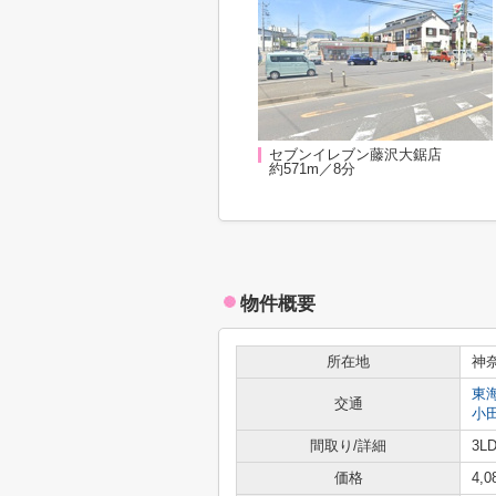
セブンイレブン藤沢大鋸店
約571m／8分
物件概要
所在地
神
東
交通
小
間取り/詳細
3LD
価格
4,