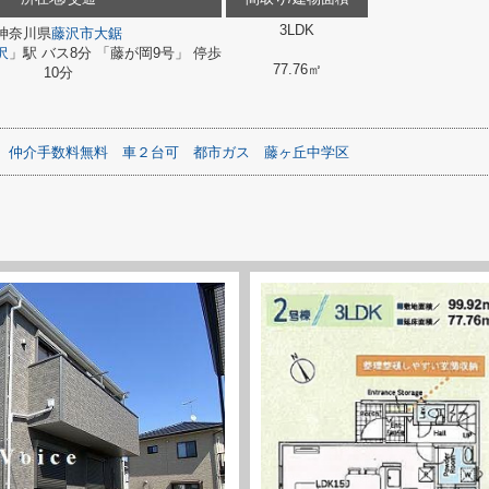
3LDK
神奈川県
藤沢市
大鋸
沢
」駅 バス8分 「藤が岡9号」 停歩
77.76㎡
10分
仲介手数料無料
車２台可
都市ガス
藤ヶ丘中学区