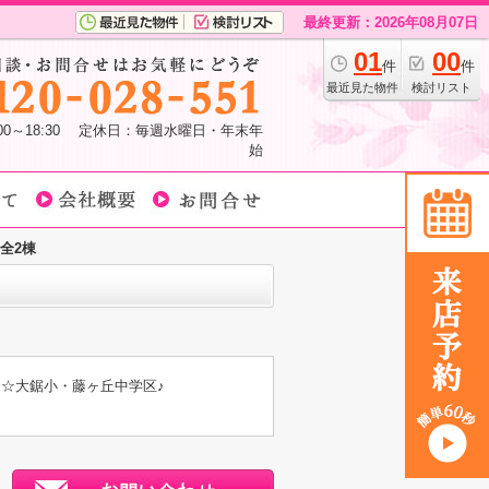
最終更新：2026年08月07日
01
00
件
件
最近見た物件
検討リスト
:00～18:30 定休日：毎週水曜日・年末年
始
全2棟
 ☆大鋸小・藤ヶ丘中学区♪