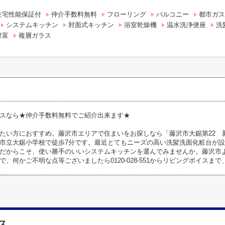
住宅性能保証付
仲介手数料無料
フローリング
バルコニー
都市ガス
システムキッチン
対面式キッチン
浴室乾燥機
温水洗浄便座
洗
豊富
複層ガラス
スなら★仲介手数料無料でご紹介出来ます★
たい方におすすめ。藤沢市エリアで住まいをお探しなら「藤沢市大鋸第22 
市立大鋸小学校で徒歩7分です。最近とてもニーズの高い洗髪洗面化粧台が
だからこそ、使い勝手のいいシステムキッチンを選んでみませんか。藤沢市
で、何かご不明な点等ございましたら0120-028-551からリビングボイスま
ス