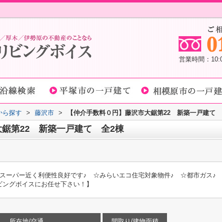
営業時間：10
域から探す
>
藤沢市
>
【仲介手数料０円】藤沢市大鋸第22 新築一戸建て 
鋸第22 新築一戸建て 全2棟
スーパー近く利便性良好です♪ ☆みらいエコ住宅対象物件♪ ☆都市ガス♪
ビングボイスにお任せ下さい！】
所在地/交通
間取り/建物面積