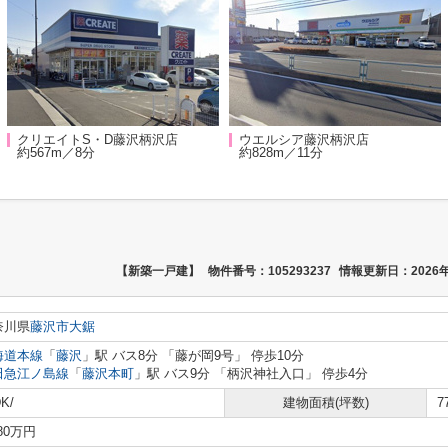
クリエイトS・D藤沢柄沢店
ウエルシア藤沢柄沢店
約567m／8分
約828m／11分
【新築一戸建】
物件番号：105293237
情報更新日：2026年
奈川県
藤沢市
大鋸
海道本線
「
藤沢
」駅 バス8分 「藤が岡9号」 停歩10分
田急江ノ島線
「
藤沢本町
」駅 バス9分 「柄沢神社入口」 停歩4分
K/
建物面積(坪数)
7
080万円