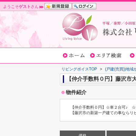
ようこそ
ゲスト
さん
リビングボイスTOP
>
(戸建(売買))地
【仲介手数料０円】藤沢市大
物件紹介
【仲介手数料０円】☆車２台可♪ ☆
【藤沢市の新築一戸建ての事ならリ
価格