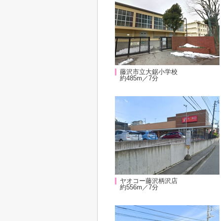
藤沢市立大鋸小学校
約485m／7分
ヤオコー藤沢柄沢店
約556m／7分