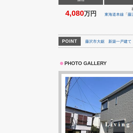
4,080
万円
東海道本線
「
藤
POINT
藤沢市大鋸
新築一戸建て
PHOTO GALLERY