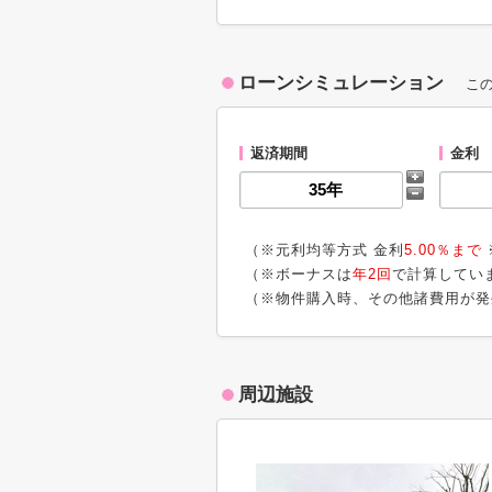
ローンシミュレーション
こ
返済期間
金利
（※元利均等方式 金利
5.00％まで
（※ボーナスは
年2回
で計算してい
（※物件購入時、その他諸費用が発
周辺施設