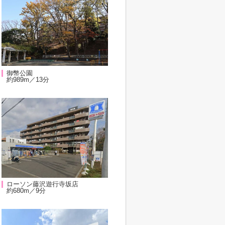
御幣公園
約989m／13分
ローソン藤沢遊行寺坂店
約680m／9分