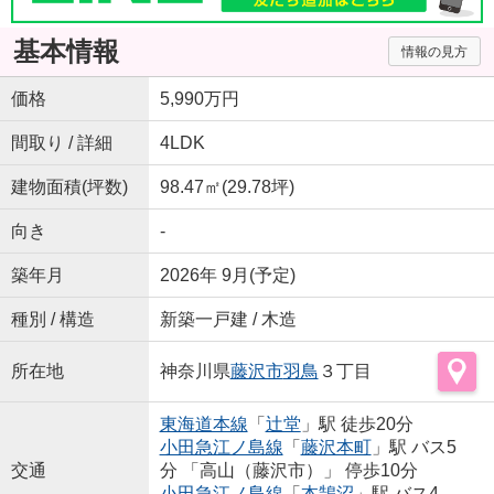
基本情報
情報の見方
価格
5,990万円
間取り / 詳細
4LDK
建物面積(坪数)
98.47㎡(29.78坪)
向き
-
築年月
2026年 9月(予定)
種別 / 構造
新築一戸建 / 木造
所在地
神奈川県
藤沢市
羽鳥
３丁目
東海道本線
「
辻堂
」駅 徒歩20分
小田急江ノ島線
「
藤沢本町
」駅 バス5
交通
分 「高山（藤沢市）」 停歩10分
小田急江ノ島線
「
本鵠沼
」駅 バス4