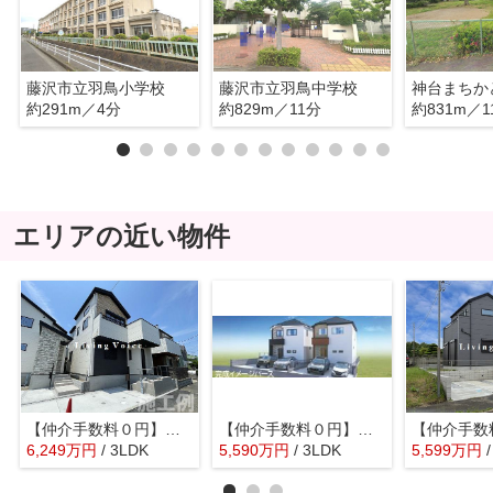
藤沢市立羽鳥小学校
藤沢市立羽鳥中学校
神台まちか
約291m／4分
約829m／11分
約831m／1
エリアの近い物件
【仲介手数料０円】藤沢市辻堂太平台4期 新築一戸建て 全2棟
【仲介手数料０円】藤沢市善行5丁目 新築一戸建て 全2棟
6,249
万
円
/ 3LDK
5,590
万
円
/ 3LDK
5,599
万
円