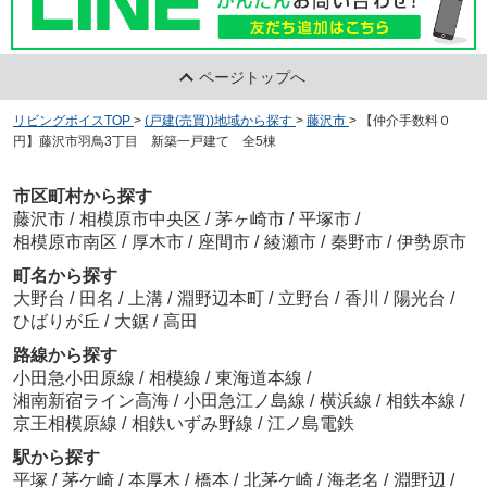
ページトップへ
リビングボイスTOP
>
(戸建(売買))地域から探す
>
藤沢市
>
【仲介手数料０
円】藤沢市羽鳥3丁目 新築一戸建て 全5棟
市区町村から探す
藤沢市
/
相模原市中央区
/
茅ヶ崎市
/
平塚市
/
相模原市南区
/
厚木市
/
座間市
/
綾瀬市
/
秦野市
/
伊勢原市
町名から探す
大野台
/
田名
/
上溝
/
淵野辺本町
/
立野台
/
香川
/
陽光台
/
ひばりが丘
/
大鋸
/
高田
路線から探す
小田急小田原線
/
相模線
/
東海道本線
/
湘南新宿ライン高海
/
小田急江ノ島線
/
横浜線
/
相鉄本線
/
京王相模原線
/
相鉄いずみ野線
/
江ノ島電鉄
駅から探す
平塚
/
茅ケ崎
/
本厚木
/
橋本
/
北茅ケ崎
/
海老名
/
淵野辺
/