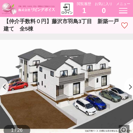
閲覧履歴
お気に入り
メニュー
1
0
【仲介手数料０円】藤沢市羽鳥3丁目 新築一戸
建て 全5棟
1 / 26