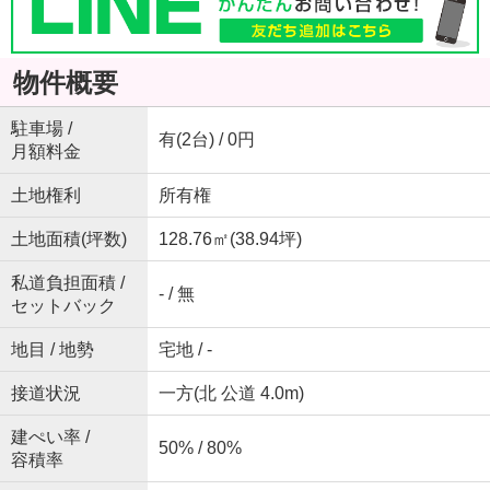
物件概要
駐車場 /
有(2台) / 0円
月額料金
土地権利
所有権
土地面積(坪数)
128.76㎡(38.94坪)
私道負担面積 /
- / 無
セットバック
地目 / 地勢
宅地 / -
接道状況
一方(北 公道 4.0m)
建ぺい率 /
50% / 80%
容積率