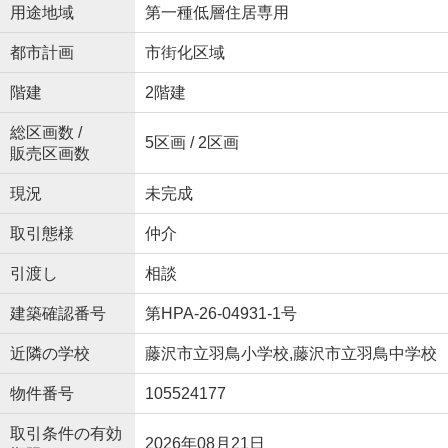
用途地域
第一種低層住居専用
都市計画
市街化区域
階建
2階建
総区画数 /
5区画 / 2区画
販売区画数
現況
未完成
取引態様
仲介
引渡し
相談
建築確認番号
第HPA-26-04931-1号
近隣の学校
藤沢市立羽鳥小学校,藤沢市立羽鳥中学校
物件番号
105524177
取引条件の有効
2026年08月21日