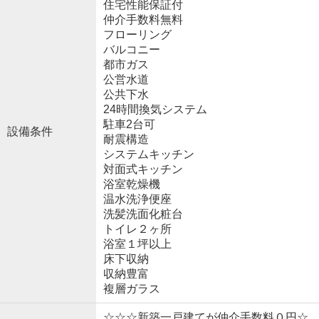
住宅性能保証付
仲介手数料無料
フローリング
バルコニー
都市ガス
公営水道
公共下水
24時間換気システム
駐車2台可
設備条件
耐震構造
システムキッチン
対面式キッチン
浴室乾燥機
温水洗浄便座
洗髪洗面化粧台
トイレ２ヶ所
浴室１坪以上
床下収納
収納豊富
複層ガラス
☆☆☆新築一戸建てが仲介手数料０円☆