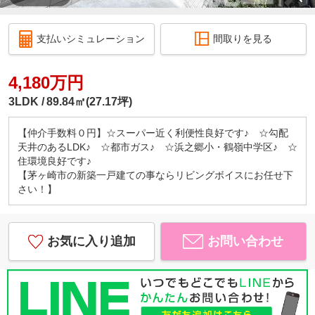
支払いシミュレーション
間取りを見る
4,180万円
3LDK
89.84㎡(27.17坪)
【仲介手数料０円】☆スーパー近く利便性良好です♪ ☆勾配
天井のあるLDK♪ ☆都市ガス♪ ☆浜之郷小・鶴嶺中学区♪ ☆
住環境良好です♪
【茅ヶ崎市の新築一戸建ての事ならリビングボイスにお任せ下
さい！】
お気に入り追加
お問い合わせ