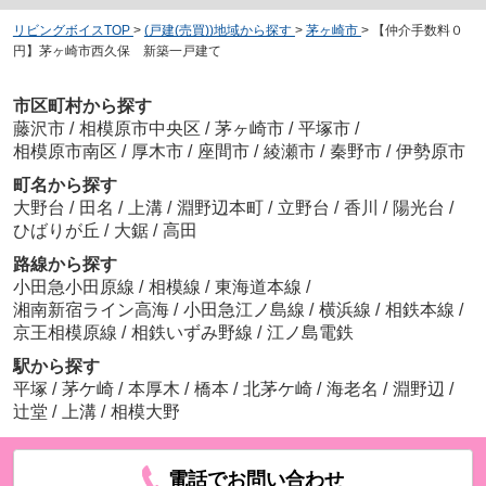
リビングボイスTOP
>
(戸建(売買))地域から探す
>
茅ヶ崎市
>
【仲介手数料０
円】茅ヶ崎市西久保 新築一戸建て
市区町村から探す
藤沢市
/
相模原市中央区
/
茅ヶ崎市
/
平塚市
/
相模原市南区
/
厚木市
/
座間市
/
綾瀬市
/
秦野市
/
伊勢原市
町名から探す
大野台
/
田名
/
上溝
/
淵野辺本町
/
立野台
/
香川
/
陽光台
/
ひばりが丘
/
大鋸
/
高田
路線から探す
小田急小田原線
/
相模線
/
東海道本線
/
湘南新宿ライン高海
/
小田急江ノ島線
/
横浜線
/
相鉄本線
/
京王相模原線
/
相鉄いずみ野線
/
江ノ島電鉄
駅から探す
平塚
/
茅ケ崎
/
本厚木
/
橋本
/
北茅ケ崎
/
海老名
/
淵野辺
/
辻堂
/
上溝
/
相模大野
電話でお問い合わせ