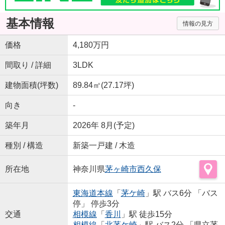
基本情報
情報の見方
価格
4,180万円
間取り / 詳細
3LDK
建物面積(坪数)
89.84㎡(27.17坪)
向き
-
築年月
2026年 8月(予定)
種別 / 構造
新築一戸建 / 木造
所在地
神奈川県
茅ヶ崎市
西久保
東海道本線
「
茅ケ崎
」駅 バス6分 「バス
停」 停歩3分
交通
相模線
「
香川
」駅 徒歩15分
相模線
「
北茅ケ崎
」駅 バス2分 「県立茅