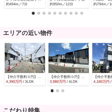
約494m／7分
約950m／12分
約794m／1
エリアの近い物件
【仲介手数料０円】茅ヶ崎市浜須賀2期 新築一戸建て 全4棟
【仲介手数料０円】茅ヶ崎市第1芹沢 新築一戸建て 全4棟
4,390
万
円
/ 3LDK
3,980
万
円
/ 4LDK
4,180
万
円
こだわり特集