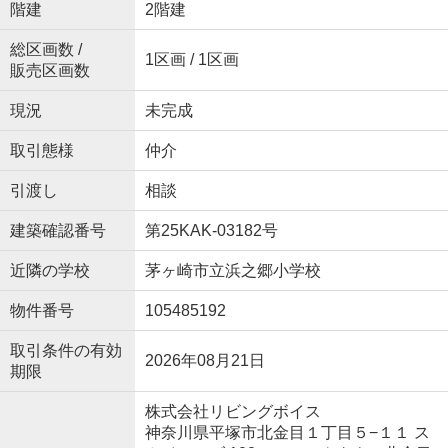
階建
2階建
総区画数 /
1区画 / 1区画
販売区画数
現況
未完成
取引態様
仲介
引渡し
相談
建築確認番号
第25KAK-03182号
近隣の学校
茅ヶ崎市立浜之郷小学校
物件番号
105485192
取引条件の有効
2026年08月21日
期限
株式会社リビングボイス
神奈川県平塚市北金目１丁目５−１１ ス