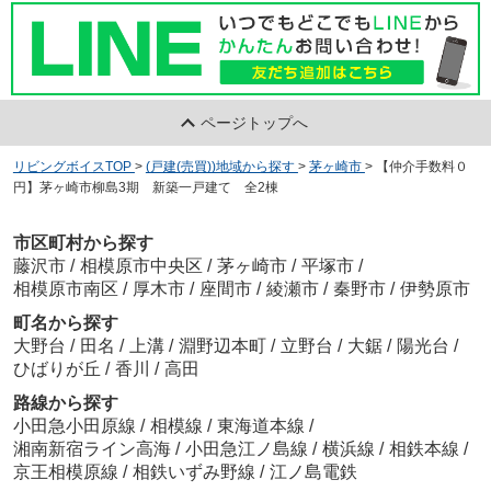
ページトップへ
リビングボイスTOP
>
(戸建(売買))地域から探す
>
茅ヶ崎市
>
【仲介手数料０
円】茅ヶ崎市柳島3期 新築一戸建て 全2棟
市区町村から探す
藤沢市
/
相模原市中央区
/
茅ヶ崎市
/
平塚市
/
相模原市南区
/
厚木市
/
座間市
/
綾瀬市
/
秦野市
/
伊勢原市
町名から探す
大野台
/
田名
/
上溝
/
淵野辺本町
/
立野台
/
大鋸
/
陽光台
/
ひばりが丘
/
香川
/
高田
路線から探す
小田急小田原線
/
相模線
/
東海道本線
/
湘南新宿ライン高海
/
小田急江ノ島線
/
横浜線
/
相鉄本線
/
京王相模原線
/
相鉄いずみ野線
/
江ノ島電鉄