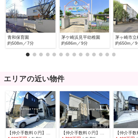
青和保育園
茅ケ崎浜見平幼稚園
茅ヶ崎市立
約508m／7分
約686m／9分
約650m／
エリアの近い物件
【仲介手数料０円】茅ヶ崎市若松町1期 新築一戸建て 2号棟 全2棟
【仲介手数料０円】茅ヶ崎市松が丘2丁目1期 新築一戸建て 1号棟 全3棟