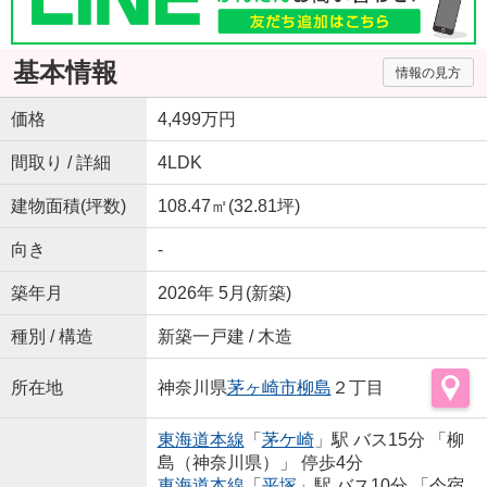
基本情報
情報の見方
価格
4,499万円
間取り / 詳細
4LDK
建物面積(坪数)
108.47㎡(32.81坪)
向き
-
築年月
2026年 5月(新築)
種別 / 構造
新築一戸建 / 木造
所在地
神奈川県
茅ヶ崎市
柳島
２丁目
東海道本線
「
茅ケ崎
」駅 バス15分 「柳
島（神奈川県）」 停歩4分
東海道本線
「
平塚
」駅 バス10分 「今宿