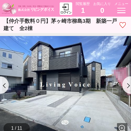
閲覧履歴
お気に入り
メニュー
1
0
【仲介手数料０円】茅ヶ崎市柳島3期 新築一戸
建て 全2棟
1 / 11