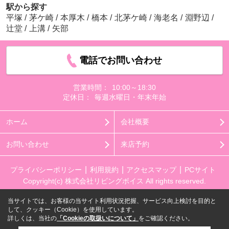
駅から探す
平塚
/
茅ケ崎
/
本厚木
/
橋本
/
北茅ケ崎
/
海老名
/
淵野辺
/
辻堂
/
上溝
/
矢部
電話でお問い合わせ
営業時間：
10:00～18:30
定休日：
毎週水曜日・年末年始
ホーム
会社概要
お問い合わせ
来店予約
プライバシーポリシー
利用規約
アクセスマップ
PCサイト
Copyright(c) 株式会社リビングボイス All rights reserved.
当サイトでは、お客様の当サイト利用状況把握、サービス向上検討を目的と
して、クッキー（Cookie）を使用しています。
詳しくは、当社の
「Cookieの取扱いについて」
をご確認ください。