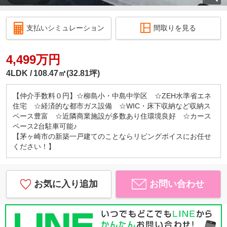
支払いシミュレーション
間取りを見る
4,499万円
4LDK
108.47㎡(32.81坪)
【仲介手数料０円】☆柳島小・中島中学区 ☆ZEH水準省エネ
住宅 ☆経済的な都市ガス設備 ☆WIC・床下収納など収納ス
ペース豊富 ☆近隣商業施設が多数あり住環境良好 ☆カース
ペース2台駐車可能♪
【茅ヶ崎市の新築一戸建てのことならリビングボイスにお任せ
ください！】
お気に入り追加
お問い合わせ