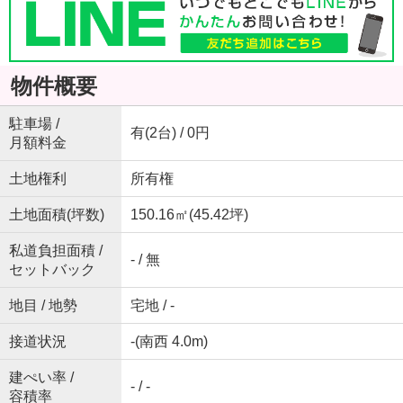
物件概要
駐車場 /
有(2台) / 0円
月額料金
土地権利
所有権
土地面積(坪数)
150.16㎡(45.42坪)
私道負担面積 /
- / 無
セットバック
地目 / 地勢
宅地 / -
接道状況
-(南西 4.0m)
建ぺい率 /
- / -
容積率