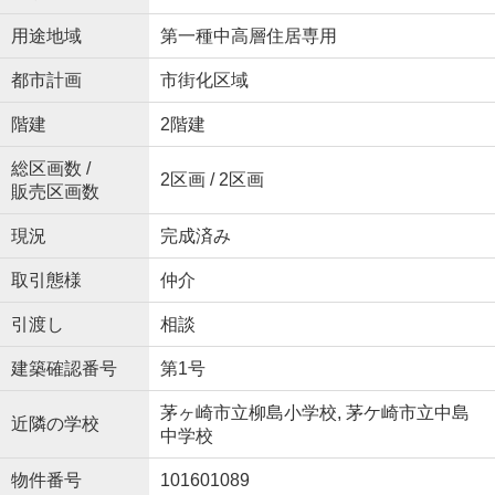
用途地域
第一種中高層住居専用
都市計画
市街化区域
階建
2階建
総区画数 /
2区画 / 2区画
販売区画数
現況
完成済み
取引態様
仲介
引渡し
相談
建築確認番号
第1号
茅ヶ崎市立柳島小学校, 茅ケ崎市立中島
近隣の学校
中学校
物件番号
101601089