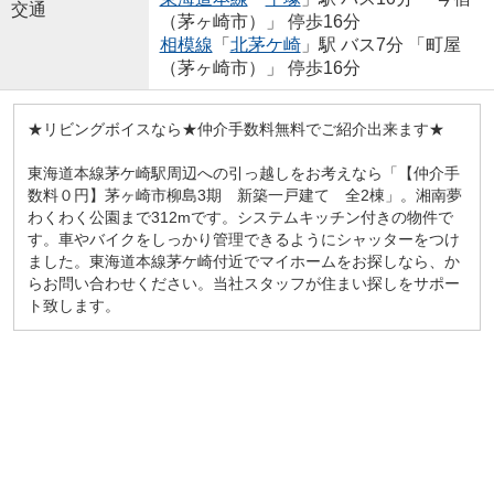
交通
（茅ヶ崎市）」 停歩16分
相模線
「
北茅ケ崎
」駅 バス7分 「町屋
（茅ヶ崎市）」 停歩16分
★リビングボイスなら★仲介手数料無料でご紹介出来ます★
東海道本線茅ケ崎駅周辺への引っ越しをお考えなら「【仲介手
数料０円】茅ヶ崎市柳島3期 新築一戸建て 全2棟」。湘南夢
わくわく公園まで312mです。システムキッチン付きの物件で
す。車やバイクをしっかり管理できるようにシャッターをつけ
ました。東海道本線茅ケ崎付近でマイホームをお探しなら、
か
らお問い合わせください。当社スタッフが住まい探しをサポー
ト致します。