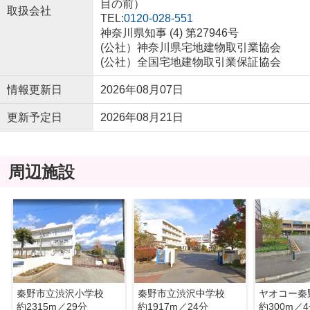
目の前）
取扱会社
TEL:
0120-028-551
神奈川県知事 (4) 第27946号
(公社）神奈川県宅地建物取引業協会
(公社）全国宅地建物取引業保証協会
情報更新日
2026年08月07日
更新予定日
2026年08月21日
周辺施設
秦野市立渋沢小学校
秦野市立渋沢中学校
ヤオコー秦
約2315m／29分
約1917m／24分
約300m／