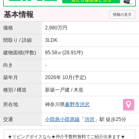
基本情報
情報の見方
価格
2,980万円
間取り / 詳細
3LDK
建物面積(坪数)
95.58㎡(28.91坪)
向き
-
築年月
2026年 10月(予定)
種別 / 構造
新築一戸建 / 木造
所在地
神奈川県
秦野市
渋沢
交通
小田急小田原線
「
渋沢
」駅 徒歩25分
★リビングボイスなら★仲介手数料無料でご紹介出来ます★