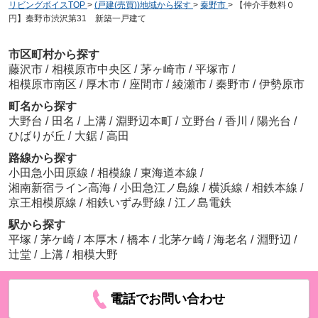
リビングボイスTOP
>
(戸建(売買))地域から探す
>
秦野市
>
【仲介手数料０
円】秦野市渋沢第31 新築一戸建て
市区町村から探す
藤沢市
/
相模原市中央区
/
茅ヶ崎市
/
平塚市
/
相模原市南区
/
厚木市
/
座間市
/
綾瀬市
/
秦野市
/
伊勢原市
町名から探す
大野台
/
田名
/
上溝
/
淵野辺本町
/
立野台
/
香川
/
陽光台
/
ひばりが丘
/
大鋸
/
高田
路線から探す
小田急小田原線
/
相模線
/
東海道本線
/
湘南新宿ライン高海
/
小田急江ノ島線
/
横浜線
/
相鉄本線
/
京王相模原線
/
相鉄いずみ野線
/
江ノ島電鉄
駅から探す
平塚
/
茅ケ崎
/
本厚木
/
橋本
/
北茅ケ崎
/
海老名
/
淵野辺
/
辻堂
/
上溝
/
相模大野
電話でお問い合わせ