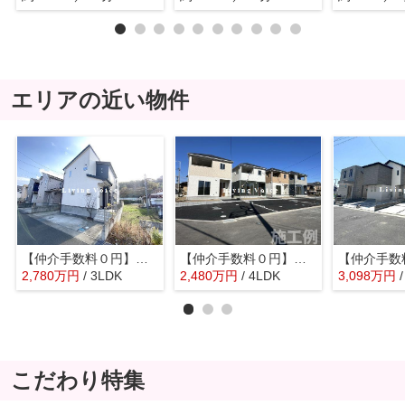
エリアの近い物件
【仲介手数料０円】秦野市今泉 中古一戸建て
【仲介手数料０円】秦野市羽根第1 新築一戸建て 全3棟
2,780
万
円
/ 3LDK
2,480
万
円
/ 4LDK
3,098
万
円
こだわり特集