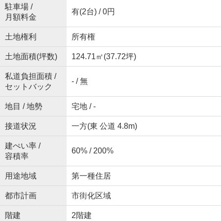
駐車場 /
有(2台) / 0円
月額料金
土地権利
所有権
土地面積(坪数)
124.71㎡(37.72坪)
私道負担面積 /
- / 無
セットバック
地目 / 地勢
宅地 / -
接道状況
一方(東 公道 4.8m)
建ぺい率 /
60% / 200%
容積率
用途地域
第一種住居
都市計画
市街化区域
階建
2階建