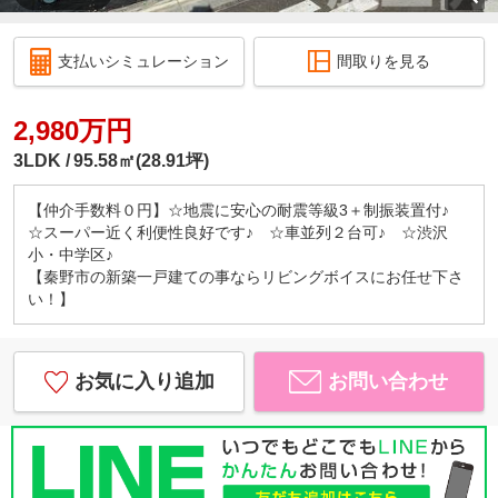
支払いシミュレーション
間取りを見る
2,980万円
3LDK
95.58㎡(28.91坪)
【仲介手数料０円】☆地震に安心の耐震等級3＋制振装置付♪
☆スーパー近く利便性良好です♪ ☆車並列２台可♪ ☆渋沢
小・中学区♪
【秦野市の新築一戸建ての事ならリビングボイスにお任せ下さ
い！】
お気に入り追加
お問い合わせ