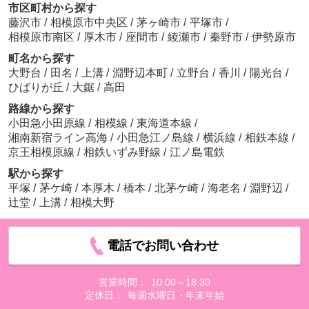
市区町村から探す
藤沢市
/
相模原市中央区
/
茅ヶ崎市
/
平塚市
/
相模原市南区
/
厚木市
/
座間市
/
綾瀬市
/
秦野市
/
伊勢原市
町名から探す
大野台
/
田名
/
上溝
/
淵野辺本町
/
立野台
/
香川
/
陽光台
/
ひばりが丘
/
大鋸
/
高田
路線から探す
小田急小田原線
/
相模線
/
東海道本線
/
湘南新宿ライン高海
/
小田急江ノ島線
/
横浜線
/
相鉄本線
/
京王相模原線
/
相鉄いずみ野線
/
江ノ島電鉄
駅から探す
平塚
/
茅ケ崎
/
本厚木
/
橋本
/
北茅ケ崎
/
海老名
/
淵野辺
/
辻堂
/
上溝
/
相模大野
電話でお問い合わせ
営業時間：
10:00～18:30
定休日：
毎週水曜日・年末年始