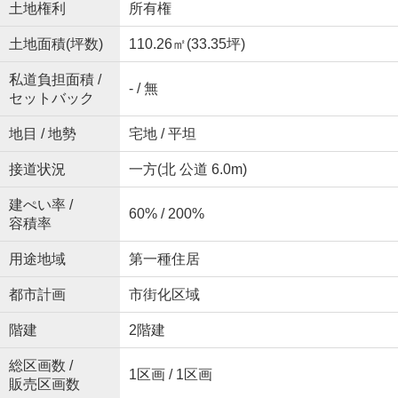
土地権利
所有権
土地面積(坪数)
110.26㎡(33.35坪)
私道負担面積 /
- / 無
セットバック
地目 / 地勢
宅地 / 平坦
接道状況
一方(北 公道 6.0m)
建ぺい率 /
60% / 200%
容積率
用途地域
第一種住居
都市計画
市街化区域
階建
2階建
総区画数 /
1区画 / 1区画
販売区画数