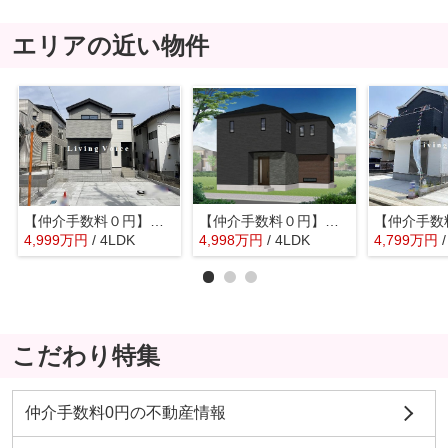
エリアの近い物件
【仲介手数料０円】座間市緑ヶ丘5期 新築一戸建て
【仲介手数料０円】座間市第4入谷東 新築一戸建て
4,999
万
円
/ 4LDK
4,998
万
円
/ 4LDK
4,799
万
円
こだわり特集
仲介手数料0円の不動産情報