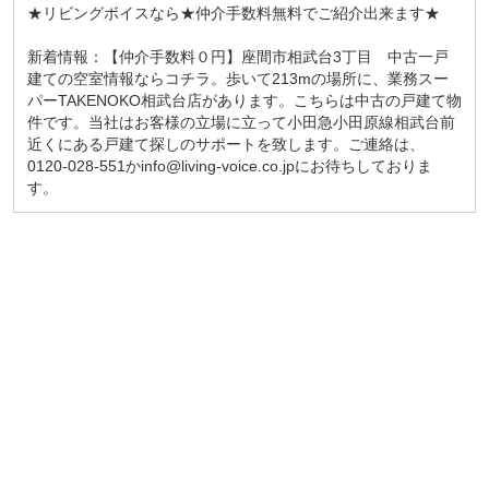
★リビングボイスなら★仲介手数料無料でご紹介出来ます★
新着情報：【仲介手数料０円】座間市相武台3丁目 中古一戸
建ての空室情報ならコチラ。歩いて213mの場所に、業務スー
パーTAKENOKO相武台店があります。こちらは中古の戸建て物
件です。当社はお客様の立場に立って小田急小田原線相武台前
近くにある戸建て探しのサポートを致します。ご連絡は、
0120-028-551かinfo@living-voice.co.jpにお待ちしておりま
す。