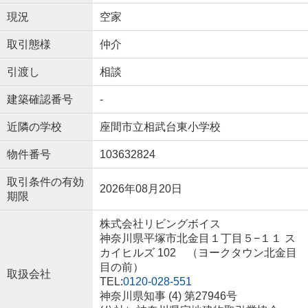
現況
空家
取引態様
仲介
引渡し
相談
建築確認番号
-
近隣の学校
座間市立相武台東小学校
物件番号
103632824
取引条件の有効
2026年08月20日
期限
株式会社リビングボイス
神奈川県平塚市北金目１丁目５−１１ ス
カイヒルズ 102 （ヨークタウン北金目
目の前）
取扱会社
TEL:
0120-028-551
神奈川県知事 (4) 第27946号