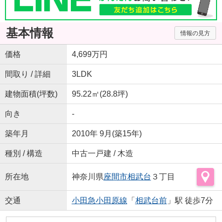
基本情報
情報の見方
価格
4,699万円
間取り / 詳細
3LDK
建物面積(坪数)
95.22㎡(28.8坪)
向き
-
築年月
2010年 9月(築15年)
種別 / 構造
中古一戸建 / 木造
所在地
神奈川県
座間市
相武台
３丁目
交通
小田急小田原線
「
相武台前
」駅 徒歩7分